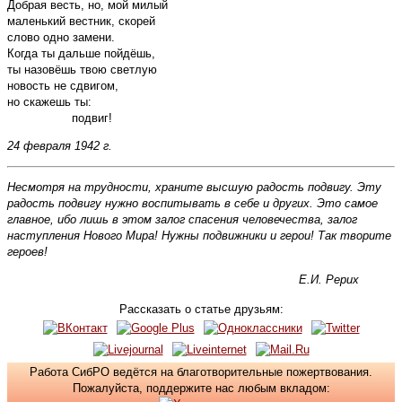
Добрая весть, но, мой милый
маленький вестник, скорей
слово одно замени.
Когда ты дальше пойдёшь,
ты назовёшь твою светлую
новость не сдвигом,
но скажешь ты:
подвиг!
24 февраля 1942 г.
Несмотря на трудности, храните высшую радость подвигу. Эту
радость подвигу нужно воспитывать в себе и других. Это самое
главное, ибо лишь в этом залог спасения человечества, залог
наступления Нового Мира! Нужны подвижники и герои! Так творите
героев!
Е.И. Рерих
Рассказать о статье друзьям:
Работа СибРО ведётся на благотворительные пожертвования.
Пожалуйста, поддержите нас любым вкладом: