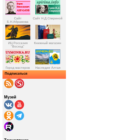
Сайт
Сайт Н.Д.Спириной
Б.Н.Абрамова
ИЦ Россазия
Книжный магазин
"Восход"
Город мастеров
Наследие Алтая
Подписаться
Музей