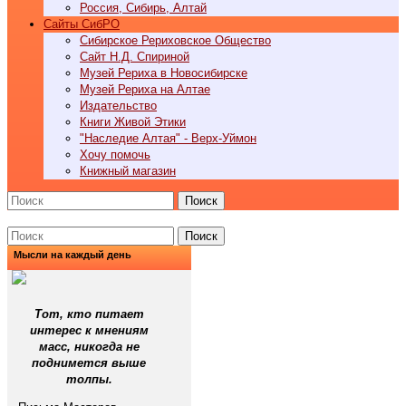
Россия, Сибирь, Алтай
Cайты СибРО
Сибирское Рериховское Общество
Сайт Н.Д. Спириной
Музей Рериха в Новосибирске
Музей Рериха на Алтае
Издательство
Книги Живой Этики
"Наследие Алтая" - Верх-Уймон
Хочу помочь
Книжный магазин
Поиск
Поиск
Мысли на каждый день
Тот, кто питает
интерес к мнениям
масс, никогда не
поднимется выше
толпы.