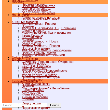
Новости
Недавний номер
Новости издательства
Статьи и авторы
Все новости СибРО
Поиск статей по тегам
Наши книги
Архив журналов по годам
Библиотека Живой Этики
Книжный магазин
Великая семья России
Новинки
Труды Б.Н.Абрамова, Н.Д.Спириной
Скидки и акции
Жемчуг исканий. Грани познания
Книги Рерихов
Светочи мира
Религии
Вечные ценности. Проза
Репродукции
Вечные ценности. Поэзия
Педагогам и детям
Альбомы, открытки, репродукции
Россия, Сибирь, Алтай
Издания алтайской тематики
Cайты СибРО
Журнал ВОСХОД
Сибирское Рериховское Общество
Недавний номер
Сайт Н.Д. Спириной
Статьи и авторы
Музей Рериха в Новосибирске
Поиск статей по тегам
Музей Рериха на Алтае
Архив журналов по годам
Издательство
Книжный магазин
Книги Живой Этики
Новинки
"Наследие Алтая" - Верх-Уймон
Скидки и акции
Хочу помочь
Книги Рерихов
Книжный магазин
Религии
Репродукции
Поиск
Педагогам и детям