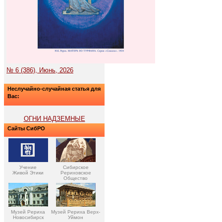
№ 6 (386), Июнь, 2026
Неслучайно-случайная статья для
Вас:
ОГНИ НАДЗЕМНЫЕ
Сайты СибРО
Учение
Сибирское
Живой Этики
Рериховское
Общество
Музей Рериха
Музей Рериха Верх-
Новосибирск
Уймон