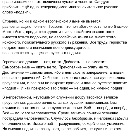
право иноземное. Так, включены «указ» и «совет». Следует
прибавить ещё одно непереводимое многозначительное русское
слово «подвиг».
Странно, но ни в одном европейском языке не имеется
равнозначащего понятия. Говорят, что по-тибетски есть нечто близкое.
Может быть, среди шестидесяти тысяч китайских знаков тоже
имеется что-то подобное, но европейские языки не знают этого
исконного, показательного русского выражения. Все труды геройства
не дают полного понимания вечно движущегося,
всесовершенствующегося русского подвига.
Героическое деяние — нет, не то. Доблесть — не вместит.
Самоотречение — опять не то. Преуспеяние — опять не то.
Достижение — совсем иное, ибо в нём скрыто завершение, а подвиг
не знает ограничений. Соберите на многих языках все лучшие слова
преуспеяния, и все они не покроют краткое и полное русское понятие
«подвиг». И как прекрасно это слово — не сдвиг, но именно подвиг!
В непрестанном, неутомимом служении добру творится великое
преуспеяние, давшее вечно славных русских подвижников. Без
шумихи слагается великое русское делание. Всё — вперёд и вперёд.
Всё — во благо человечества. Среди забытых понятий особенно
пострадала человечность. Случилось безобразие, и человеки забыли
о человечности. Вместо неё — разрушение, оскорбление, умаление.
Но именно подвиг не разрушает, не оскорбляет, не хулит и не хает.