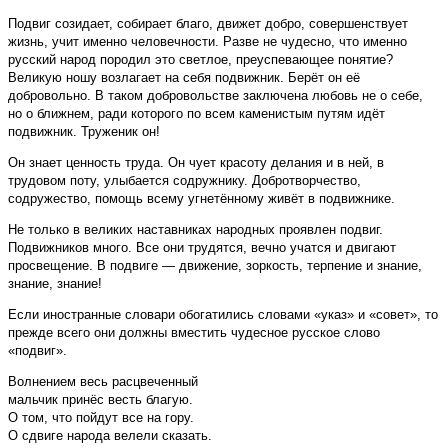
Подвиг созидает, собирает благо, движет добро, совершенствует
жизнь, учит именно человечности. Разве не чудесно, что именно
русский народ породил это светлое, преуспевающее понятие?
Великую ношу возлагает на себя подвижник. Берёт он её
добровольно. В таком добровольстве заключена любовь не о себе,
но о ближнем, ради которого по всем каменистым путям идёт
подвижник. Труженик он!
Он знает ценность труда. Он чует красоту делания и в ней, в
трудовом поту, улыбается содружнику. Добротворчество,
содружество, помощь всему угнетённому живёт в подвижнике.
Не только в великих наставниках народных проявлен подвиг.
Подвижников много. Все они трудятся, вечно учатся и двигают
просвещение. В подвиге — движение, зоркость, терпение и знание,
знание, знание!
Если иностранные словари обогатились словами «указ» и «совет», то
прежде всего они должны вместить чудесное русское слово
«подвиг».
Волнением весь расцвеченный
мальчик принёс весть благую.
О том, что пойдут все на гору.
О сдвиге народа велели сказать.