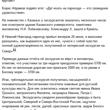
кругом!»
Борис Абрамов подвёл итог: «Да! ехать на пароходе — это громадное
удовольствие».
На знакомство с Казанью у экскурсантов оказалось несколько часов:
они осмотрели здание Казанского университета, памятники
математику Н.И. Лобачевскому, Александру II, зашли в Кремль.
В Нижний Новгород пароход прибыл вечером 26 июня, и мальчики
разошлись, как выразился один из них, «унося с собой чувство
полной удовлетворённости, полученной от интересной экскурсии на
11
Север»
.
Переводя данные отчёта об экскурсии из вёрст в километры,
отметим, что участники за три недели преодолели примерно 5700 км.
Из них по железным дорогам они проехали 2000 км, а по рекам и
Белому морю — 3700 км.
Итак, трёхнедельная экскурсия получилась насыщенной и
познавательной. Воспитанники посетили знаковые для русской
культуры места. Для них осветились новым светом имена Ивана
Грозного, митрополита Филиппа, патриарха Никона, Петра I,
Ломоносова. Экскурсанты увидели разнообразие природы и быта
Центральной, Северной и Северо-Восточной России, ощутили
очарование её рек, лесов, далей, красочных закатов, видов Белого