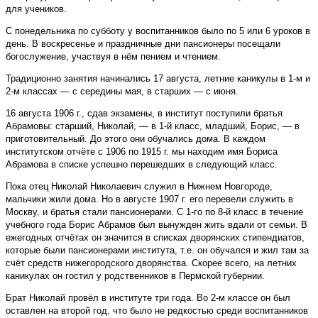
для учеников.
С понедельника по субботу у воспитанников было по 5 или 6 уроков в
день. В воскресенье и праздничные дни пансионеры посещали
богослужение, участвуя в нём пением и чтением.
Традиционно занятия начинались 17 августа, летние каникулы в 1-м и
2-м классах — с середины мая, в старших — с июня.
16 августа 1906 г., сдав экзамены, в институт поступили братья
Абрамовы: старший, Николай, — в 1-й класс, младший, Борис, — в
приготовительный. До этого они обучались дома. В каждом
институтском отчёте с 1906 по 1915 г. мы находим имя Бориса
Абрамова в списке успешно перешедших в следующий класс.
Пока отец Николай Николаевич служил в Нижнем Новгороде,
мальчики жили дома. Но в августе 1907 г. его перевели служить в
Москву, и братья стали пансионерами. С 1-го по 8-й класс в течение
учебного года Борис Абрамов был вынужден жить вдали от семьи. В
ежегодных отчётах он значится в списках дворянских стипендиатов,
которые были пансионерами института, т.е. он обучался и жил там за
счёт средств нижегородского дворянства. Скорее всего, на летних
каникулах он гостил у родственников в Пермской губернии.
Брат Николай провёл в институте три года. Во 2-м классе он был
оставлен на второй год, что было не редкостью среди воспитанников