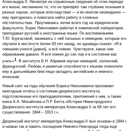
Александра II. Несмотря на отрывочные сведения об этом периоде
его жизни, несомненно то, что он приобрёл там глубокие познания в
разных науках, которые впоследствии — и во многом неожиданно —
ему пригодились и помогали найти работу в сложных
обстоятельствах. Проучившись затем всего год на юридическом
факультете, Борис Николаевич работал в химической лаборатории,
преподавал русский и иностранные языки. По воспоминаниям
Т.Ю. Бургасовой, занимаясь с ней латынью и немецким, которым его
обучали в институте более 50 лет назад, он однажды сказал: «Я в
гимназии учился [давно], а всё помню. Чувствуете, какое нам
образование давали. Я всё помню до сих пор и в состоянии вас
1
учить»
. В институте Б.Н. Абрамов изучал немецкий, латинский,
французский. Любовь и развитые способности к языкам позволили
ему в дальнейшем блестяще овладеть английским и немного
японским.
Новый свет на годы обучения Бориса Николаевича проливают
ежегодные отчёты о состоянии дворянского института,
подготовленные его преподавателями, приложения к ним, а также
книга А.А. Михайлова и П.Р. Битта «История Нижегородского
Дворянского института императора Александра II за 69 лет его
существования. 1844 – 1913 г.».
Дворянский институт императора Александра II был основан в 1844 г.
и назван так в память посещения Нижнего Новгорода тогда ещё