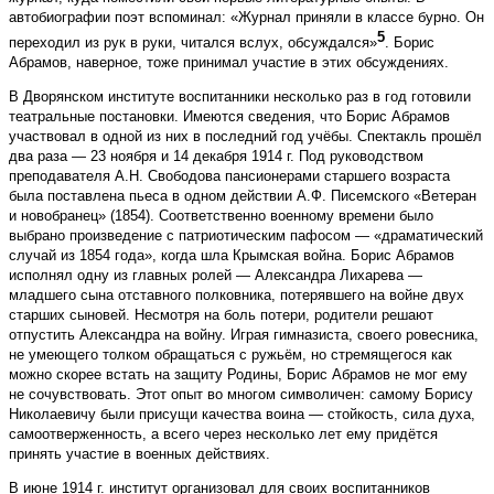
автобиографии поэт вспоминал: «Журнал приняли в классе бурно. Он
5
переходил из рук в руки, читался вслух, обсуждался»
. Борис
Абрамов, наверное, тоже принимал участие в этих обсуждениях.
В Дворянском институте воспитанники несколько раз в год готовили
театральные постановки. Имеются сведения, что Борис Абрамов
участвовал в одной из них в последний год учёбы. Спектакль прошёл
два раза — 23 ноября и 14 декабря 1914 г. Под руководством
преподавателя А.Н. Свободова пансионерами старшего возраста
была поставлена пьеса в одном действии А.Ф. Писемского «Ветеран
и новобранец» (1854). Соответственно военному времени было
выбрано произведение с патриотическим пафосом — «драматический
случай из 1854 года», когда шла Крымская война. Борис Абрамов
исполнял одну из главных ролей — Александра Лихарева —
младшего сына отставного полковника, потерявшего на войне двух
старших сыновей. Несмотря на боль потери, родители решают
отпустить Александра на войну. Играя гимназиста, своего ровесника,
не умеющего толком обращаться с ружьём, но стремящегося как
можно скорее встать на защиту Родины, Борис Абрамов не мог ему
не сочувствовать. Этот опыт во многом символичен: самому Борису
Николаевичу были присущи качества воина — стойкость, сила духа,
самоотверженность, а всего через несколько лет ему придётся
принять участие в военных действиях.
В июне 1914 г. институт организовал для своих воспитанников