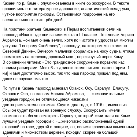
Казани по р. Каме», опубликованном в книге об экскурсии. В тексте
проявились его литературное дарование, аналитический склад ума,
чуткое восприятие природы. Остановимся подробнее на его
впечатлениях от этих трёх дней.
На пристани братьев Каменских в Перми воспитанники сели на
пароход «Иван», где они заняли места в III классе. По словам Бориса
Абрамова, «он был очень велик, хотя по чистоте и удобствам многим
уступал "Генералу Скобелеву", пароходу, на котором мы ехали по
Северной Двине». Вечером мальчики собрались на носу судна, чтобы
посмотреть на железнодорожный мост, перекинутый через Каму.
В сочинении читаем: «Это грандиозное сооружение поразило нас
своими размерами. Мост был длиною около пятисот сажен [прим. 1
км] и был достаточно высок, так что наш пароход прошёл под ним,
даже не опуская мачты».
По пути в Казань пароход миновал Оханск, Осу, Сарапул, Елабугу.
Оханск и Оса, по словам Бориса Абрамова, — «незначительные
уездные городки, не отличающиеся никакими
достопримечательностями». Спустя два года, в 1916 г., именно из
Осы он будет призван на военную службу. Экскурсанты имели
возможность бегло осмотреть Сарапул, который «считался на Каме
лучшим уездным городом»: «...живописно расположенный одной
стороной на горе, другой в лощине, он, своими красивыми каменными
зданиями и множеством церквей, походил скорее на большой