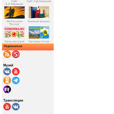
Сайт
Сайт Н.Д.Спириной
Б.Н.Абрамова
ИЦ Россазия
Книжный магазин
"Восход"
Город мастеров
Наследие Алтая
Подписаться
Музей
Трансляции