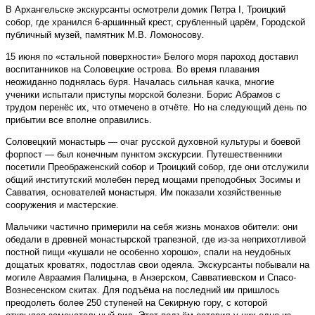
В Архангельске экскурсанты осмотрели домик Петра I, Троицкий
собор, где хранился 6-аршинный крест, срубленный царём, Городской
публичный музей, памятник М.В. Ломоносову.
15 июня по «стальной поверхности» Белого моря пароход доставил
воспитанников на Соловецкие острова. Во время плавания
неожиданно поднялась буря. Началась сильная качка, многие
ученики испытали приступы морской болезни. Борис Абрамов с
трудом перенёс их, что отмечено в отчёте. Но на следующий день по
прибытии все вполне оправились.
Соловецкий монастырь — очаг русской духовной культуры и боевой
форпост — был конечным пунктом экскурсии. Путешественники
посетили Преображенский собор и Троицкий собор, где они отслужили
общий институтский молебен перед мощами преподобных Зосимы и
Савватия, основателей монастыря. Им показали хозяйственные
сооружения и мастерские.
Мальчики частично примерили на себя жизнь монахов обители: они
обедали в древней монастырской трапезной, где из-за неприхотливой
постной пищи «кушали не особенно хорошо», спали на неудобных
дощатых кроватях, подостлав свои одеяла. Экскурсанты побывали на
могиле Авраамия Палицына, в Анзерском, Савватиевском и Спасо-
Вознесенском скитах. Для подъёма на последний им пришлось
преодолеть более 250 ступеней на Секирную гору, с которой