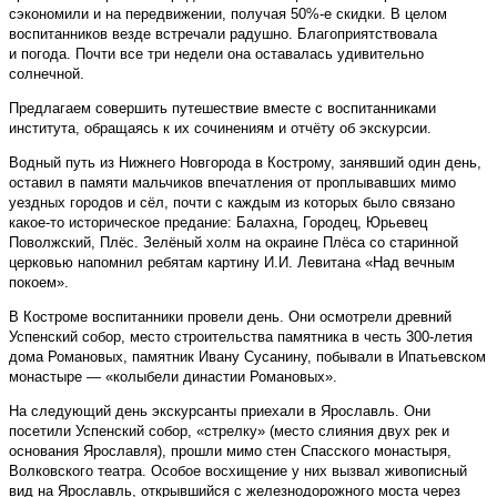
сэкономили и на передвижении, получая 50%-е скидки. В целом
воспитанников везде встречали радушно. Благоприятствовала
и погода. Почти все три недели она оставалась удивительно
солнечной.
Предлагаем совершить путешествие вместе с воспитанниками
института, обращаясь к их сочинениям и отчёту об экскурсии.
Водный путь из Нижнего Новгорода в Кострому, занявший один день,
оставил в памяти мальчиков впечатления от проплывавших мимо
уездных городов и сёл, почти с каждым из которых было связано
какое-то историческое предание: Балахна, Городец, Юрьевец
Поволжский, Плёс. Зелёный холм на окраине Плёса со старинной
церковью напомнил ребятам картину И.И. Левитана «Над вечным
покоем».
В Костроме воспитанники провели день. Они осмотрели древний
Успенский собор, место строительства памятника в честь 300-летия
дома Романовых, памятник Ивану Сусанину, побывали в Ипатьевском
монастыре — «колыбели династии Романовых».
На следующий день экскурсанты приехали в Ярославль. Они
посетили Успенский собор, «стрелку» (место слияния двух рек и
основания Ярославля), прошли мимо стен Спасского монастыря,
Волковского театра. Особое восхищение у них вызвал живописный
вид на Ярославль, открывшийся с железнодорожного моста через