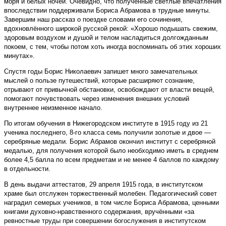
моря и белых ночей. Очевидно, что полученные светлые впечатления
впоследствии поддерживали Бориса Абрамова в трудные минуты.
Завершим наш рассказ о поездке словами его сочинения,
вдохновлённого широкой русской рекой: «Хорошо подышать свежим,
здоровым воздухом и душой и телом насладиться долгожданным
покоем, с тем, чтобы потом хоть иногда воспоминать об этих хороших
минутах».
Спустя годы Борис Николаевич запишет много замечательных
мыслей о пользе путешествий, которые расширяют сознание,
отрывают от привычной обстановки, освобождают от власти вещей,
помогают почувствовать через изменения внешних условий
внутреннее неизменное начало.
По итогам обучения в Нижегородском институте в 1915 году из 21
ученика последнего, 8-го класса семь получили золотые и двое —
серебряные медали. Борис Абрамов окончил институт с серебряной
медалью, для получения которой было необходимо иметь в среднем
более 4,5 балла по всем предметам и не менее 4 баллов по каждому
в отдельности.
В день выдачи аттестатов, 29 апреля 1915 года, в институтском
храме был отслужен торжественный молебен. Педагогический совет
наградил семерых учеников, в том числе Бориса Абрамова, ценными
книгами духовно-нравственного содержания, вручёнными «за
ревностные труды при совершении богослужения в институтском