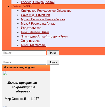
Россия, Сибирь, Алтай
Cайты СибРО
Сибирское Рериховское Общество
Сайт Н.Д. Спириной
Музей Рериха в Новосибирске
Музей Рериха на Алтае
Издательство
Книги Живой Этики
"Наследие Алтая" - Верх-Уймон
Хочу помочь
Книжный магазин
Поиск
Поиск
Мысли на каждый день
Мысль прекрасная –
сокровищница
здоровья.
Мир Огненный, ч.1, 177