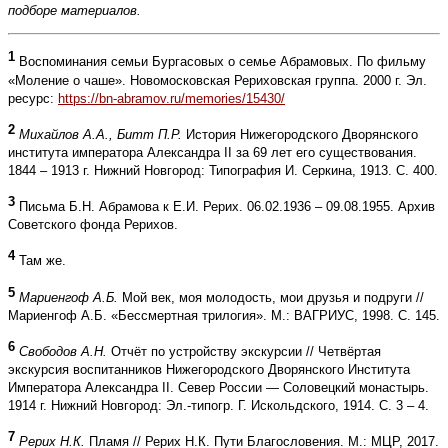
подборе материалов.
1
Воспоминания семьи Бургасовых о семье Абрамовых. По фильму
«Моление о чаше». Новомосковская Рериховская группа. 2000 г. Эл.
ресурс:
https://bn-abramov.ru/memories/15430/
2
Михайлов А.А., Битт П.Р.
История Нижегородского Дворянского
института императора Александра II за 69 лет его существования.
1844 – 1913 г. Нижний Новгород: Типография И. Серкина, 1913. С. 400.
3
Письма Б.Н. Абрамова к Е.И. Рерих. 06.02.1936 – 09.08.1955. Архив
Советского фонда Рерихов.
4
Там же.
5
Мариенгоф А.Б.
Мой век, моя молодость, мои друзья и подруги //
Мариенгоф А.Б. «Бессмертная трилогия». М.: ВАГРИУС, 1998. С. 145.
6
Свободов А.Н.
Отчёт по устройству экскурсии // Четвёртая
экскурсия воспитанников Нижегородского Дворянского Института
Императора Александра II. Север России — Соловецкий монастырь.
1914 г. Нижний Новгород: Эл.-типогр. Г. Искольдского, 1914. С. 3 – 4.
7
Рерих Н.К.
Пламя // Рерих Н.К. Пути Благословения. М.: МЦР, 2017.