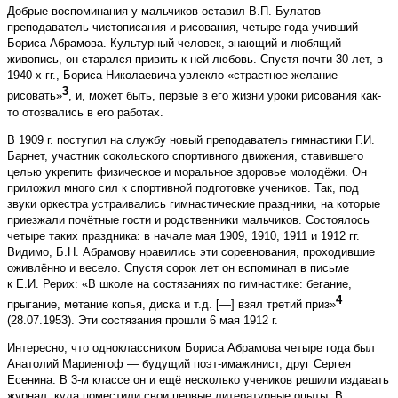
Добрые воспоминания у мальчиков оставил В.П. Булатов —
преподаватель чистописания и рисования, четыре года учивший
Бориса Абрамова. Культурный человек, знающий и любящий
живопись, он старался привить к ней любовь. Спустя почти 30 лет, в
1940-х гг., Бориса Николаевича увлекло «страстное желание
3
рисовать»
, и, может быть, первые в его жизни уроки рисования как-
то отозвались в его работах.
В 1909 г. поступил на службу новый преподаватель гимнастики Г.И.
Барнет, участник сокольского спортивного движения, ставившего
целью укрепить физическое и моральное здоровье молодёжи. Он
приложил много сил к спортивной подготовке учеников. Так, под
звуки оркестра устраивались гимнастические праздники, на которые
приезжали почётные гости и родственники мальчиков. Состоялось
четыре таких праздника: в начале мая 1909, 1910, 1911 и 1912 гг.
Видимо, Б.Н. Абрамову нравились эти соревнования, проходившие
оживлённо и весело. Спустя сорок лет он вспоминал в письме
к Е.И. Рерих: «В школе на состязаниях по гимнастике: бегание,
4
прыгание, метание копья, диска и т.д. [—] взял третий приз»
(28.07.1953). Эти состязания прошли 6 мая 1912 г.
Интересно, что одноклассником Бориса Абрамова четыре года был
Анатолий Мариенгоф — будущий поэт-имажинист, друг Сергея
Есенина. В 3-м классе он и ещё несколько учеников решили издавать
журнал, куда поместили свои первые литературные опыты. В