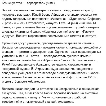
без искусства — варварство» (8 кл.).
За счёт института пансионеры посещали театр, кинематограф,
концерты, выставки. Юный Борис Абрамов в старших классах мог
видеть театральные постановки: «Антигона», «Эдип-царь» Софокла,
«Гроза» и «Лес» Островского, «Фауст» Гёте, «Принц и нищий» М.
Твена; слушать чтение былин под аккомпанемент гуслей; смотреть
фильмы «Картины Индии», «Картины военной жизни», «Париж»
и другие. Все эти мероприятия перечислены в отчётах института.
Организуя досуг учеников, преподаватели устраивали чтения и
беседы, сопровождавшиеся показом картин с помощью волшебного
фонаря — прототипа диапроектора. Одним из таких неравнодушных
учителей был К.И. Гастев — преподаватель русского языка и
классный наставник Бориса Абрамова в 1-м и с 3-го по 6-й класс.
Рукой Гастева вписано большинство кратких характеристик в
кондуитный журнал Б. Абрамова (куда заносились сведения о
поведении учащегося и его переводе в следующий класс). Скорее
всего, именно Гастев запечатлён на классной фотографии 1913 г.
рядом с Борисом Абрамовым.
Воспитанников водили на естественно-исторические и технические
экскурсии. Так, в 3-м классе Борис Абрамов побывал на выставке
редких животных и птиц, в 7-м — познакомился с работой
телефонной и электрической станций, элеватора.