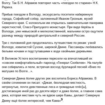
Волгу. Так Б.Н. Абрамов повторил часть «поездки по старине» Н.К.
Рериха.
Прибыв поездом в Вологду, экскурсанты посетили набережную
города, Софийский собор, заложенный Иваном Грозным, музей
Северного края. С колокольни им открылась замечательная панорама
окрестностей, Спасо-Прилуцкого монастыря. При виде берёзы в
Вологде, уже невысокой и мелколиственной, мальчики остро ощутили
разницу между природой центральной и северной России.
Три с половиной дня продолжалось путешествие по рекам: узкой
Вологде, извилистой Сухоне, широкой Двине. Пассажиры любовались
белыми ночами и подступавшими к воде хвойными деревьями.
В Великом Устюге воспитанники пересели на впечатливший их
«совсем комфортабельный» пароход «Генерал Скобелев». На палубе
они собирались и пели, встречая восход бурлацкой песней «Вниз по
матушке по Волге...».
Северная Двина более других рек восхитила Бориса Абрамова. В
своём сочинении он писал: «Дикая, безлюдная местность,
нетронутые, почти девственные леса и громадные плёс[ы],
достигающие иной раз до десяти вёрст и даже более, а главное сама
река, которая местами чуть не вдвое шире Камы, делают Северную
9
Двину ещё более интересной, чем Кама»
.