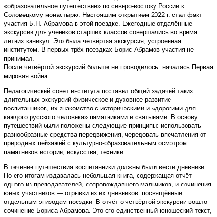
«образовательное путешествие» по северо-востоку России к
Соловецкому монастырю. Настоящим открытием 2022 г. стал факт
участия Б.Н. Абрамова в этой поездке. Ежегодные отдалённые
экскурсии для учеников старших классов совершались во время
летних каникул. Это была четвёртая экскурсия, устроенная
институтом. В первых трёх поездках Борис Абрамов участия не
принимал.
После четвёртой экскурсий больше не проводилось: началась Первая
мировая война.
Педагогический совет института поставил общей задачей таких
длительных экскурсий физическое и духовное развитие
воспитанников, их знакомство с историческими и «дорогими для
каждого русского человека» памятниками и святынями. В основу
путешествий были положены следующие принципы: использовать
разнообразные средства передвижения, чередовать впечатления от
природных пейзажей с культурно-образовательным осмотром
памятников истории, искусства, техники.
В течение путешествия воспитанники должны были вести дневники.
По его итогам издавалась небольшая книга, содержащая отчёт
одного из преподавателей, сопровождавшего мальчиков, и сочинения
юных участников — отрывки из их дневников, посвящённые
отдельным эпизодам поездки. В отчёт о четвёртой экскурсии вошло
сочинение Бориса Абрамова. Это его единственный юношеский текст,