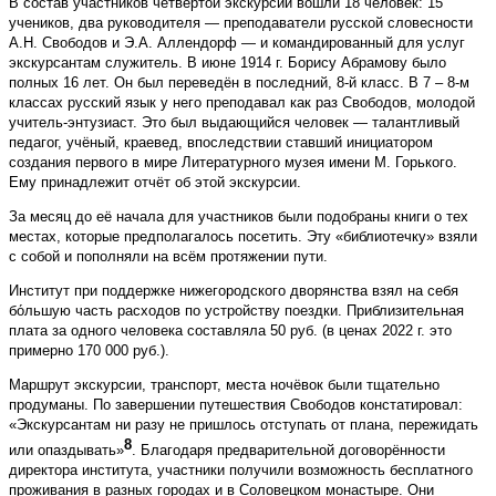
В состав участников четвёртой экскурсии вошли 18 человек: 15
учеников, два руководителя — преподаватели русской словесности
А.Н. Свободов и Э.А. Аллендорф — и командированный для услуг
экскурсантам служитель. В июне 1914 г. Борису Абрамову было
полных 16 лет. Он был переведён в последний, 8-й класс. В 7 – 8-м
классах русский язык у него преподавал как раз Свободов, молодой
учитель-энтузиаст. Это был выдающийся человек — талантливый
педагог, учёный, краевед, впоследствии ставший инициатором
создания первого в мире Литературного музея имени М. Горького.
Ему принадлежит отчёт об этой экскурсии.
За месяц до её начала для участников были подобраны книги о тех
местах, которые предполагалось посетить. Эту «библиотечку» взяли
с собой и пополняли на всём протяжении пути.
Институт при поддержке нижегородского дворянства взял на себя
бо́льшую часть расходов по устройству поездки. Приблизительная
плата за одного человека составляла 50 руб. (в ценах 2022 г. это
примерно 170 000 руб.).
Маршрут экскурсии, транспорт, места ночёвок были тщательно
продуманы. По завершении путешествия Свободов констатировал:
«Экскурсантам ни разу не пришлось отступать от плана, пережидать
8
или опаздывать»
. Благодаря предварительной договорённости
директора института, участники получили возможность бесплатного
проживания в разных городах и в Соловецком монастыре. Они