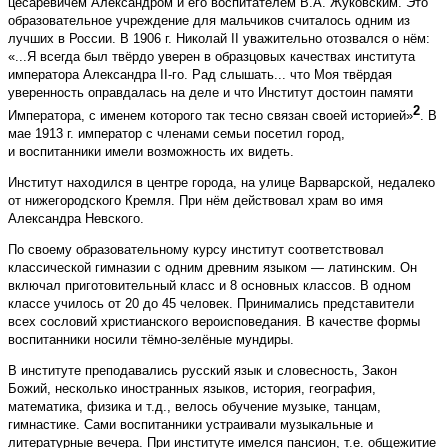
цесаревичем Александром и его воспитателем В.А. Жуковским. Это
образовательное учреждение для мальчиков считалось одним из
лучших в России. В 1906 г. Николай II уважительно отозвался о нём:
«...Я всегда был твёрдо уверен в образцовых качествах института
императора Александра II-го. Рад слышать... что Моя твёрдая
уверенность оправдалась на деле и что Институт достоин памяти
2
Императора, с именем которого так тесно связан своей историей»
. В
мае 1913 г. император с членами семьи посетил город,
и воспитанники имели возможность их видеть.
Институт находился в центре города, на улице Варварской, недалеко
от нижегородского Кремля. При нём действовал храм во имя
Александра Невского.
По своему образовательному курсу институт соответствовал
классической гимназии с одним древним языком — латинским. Он
включал приготовительный класс и 8 основных классов. В одном
классе училось от 20 до 45 человек. Принимались представители
всех сословий христианского вероисповедания. В качестве формы
воспитанники носили тёмно-зелёные мундиры.
В институте преподавались русский язык и словесность, Закон
Божий, несколько иностранных языков, история, география,
математика, физика и т.д., велось обучение музыке, танцам,
гимнастике. Сами воспитанники устраивали музыкальные и
литературные вечера. При институте имелся пансион, т.е. общежитие