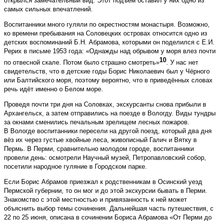
открылся замечательный вид. Этот подъём оставил у них одно из
самых сильных впечатлений.
Воспитанники много гуляли по окрестностям монастыря. Возможно,
ко времени пребывания на Соловецких островах относится одно из
детских воспоминаний Б.Н. Абрамова, которыми он поделился с Е.И.
Рерих в письме 1953 года: «Однажды над обрывом у моря влез почти
10
по отвесной скале. Потом было страшно смотреть»
. У нас нет
свидетельств, что в детские годы Борис Николаевич был у Чёрного
или Балтийского моря, поэтому вероятно, что в приведённых словах
речь идёт именно о Белом море.
Проведя почти три дня на Соловках, экскурсанты снова прибыли в
Архангельск, а затем отправились на поезде в Вологду. Виды тундры
за окнами сменились печальным зрелищем лесных пожаров.
В Вологде воспитанники пересели на другой поезд, который два дня
вёз их через густые хвойные леса, живописный Галич и Вятку в
Пермь. В Перми, сравнительно молодом городе, воспитанники
провели день: осмотрели Научный музей, Петропавловский собор,
посетили народное гуляние в Городском парке.
Если Борис Абрамов приезжал к родственникам в Осинский уезд
Пермской губернии, то он мог и до этой экскурсии бывать в Перми.
Знакомство с этой местностью и привязанность к ней может
объяснить выбор темы сочинения. Дальнейшая часть путешествия, с
22 по 25 июня, описана в сочинении Бориса Абрамова «От Перми до