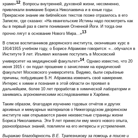
12
храме»
. Вопросы внутренней, духовной жизни, несомненно,
привлекали внимание Бориса Николаевича и в юные годы.
Прекрасное знание им библейских текстов позже отразилось в его
Записях, где сказано: «На евангельские Истины надо посмотреть как
бы в первый раз в свете понимания Огненной Йоги. И тогда они
13
прочно лягут в основание Нового Мира...»
В списке воспитанников дворянского института, окончивших курс в
1914/1915 учебном году, о Борисе Абрамове говорится: «...обучался в
Институте 9 лет. Изъявил желание поступить в Московский
14
университет на медицинский факультет»
. Однако известно, что 20
июня 1915 г. он подал прошение о зачислении на юридический
факультет Московского университета. Видимо, были серьёзные
причины, побудившие Б.Н. Абрамова изменить своё намерение.
Интерес к химии и познания в этой области он проявил в
дальнейшем, более 10 лет проработав в химической лаборатории и
занимаясь агрономическими исследованиями в Харбине.
Таким образом, благодаря изучению годовых отчётов и других
архивных и мемуарных материалов о Нижегородском дворянском
институте нам открываются ранее неизвестные страницы жизни
Бориса Николаевича. Эти 9 лет принесли ему много нового опыта,
разнообразных знаний, повлияли на его интересы и устремления.
Выражаю благодарность В.Е. Трапезникову за помощь в поиске и