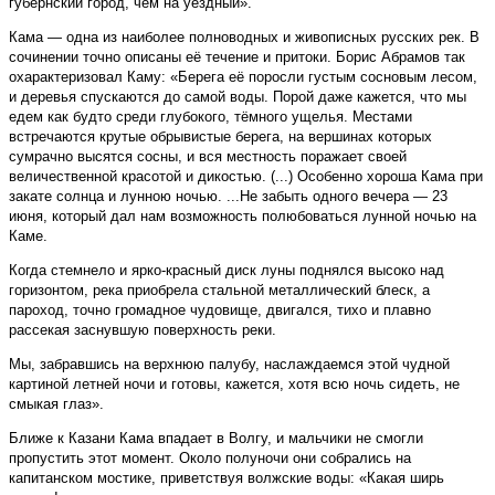
губернский город, чем на уездный».
Кама — одна из наиболее полноводных и живописных русских рек. В
сочинении точно описаны её течение и притоки. Борис Абрамов так
охарактеризовал Каму: «Берега её поросли густым сосновым лесом,
и деревья спускаются до самой воды. Порой даже кажется, что мы
едем как будто среди глубокого, тёмного ущелья. Местами
встречаются крутые обрывистые берега, на вершинах которых
сумрачно высятся сосны, и вся местность поражает своей
величественной красотой и дикостью. (...) Особенно хороша Кама при
закате солнца и лунною ночью. ...Не забыть одного вечера — 23
июня, который дал нам возможность полюбоваться лунной ночью на
Каме.
Когда стемнело и ярко-красный диск луны поднялся высоко над
горизонтом, река приобрела стальной металлический блеск, а
пароход, точно громадное чудовище, двигался, тихо и плавно
рассекая заснувшую поверхность реки.
Мы, забравшись на верхнюю палубу, наслаждаемся этой чудной
картиной летней ночи и готовы, кажется, хотя всю ночь сидеть, не
смыкая глаз».
Ближе к Казани Кама впадает в Волгу, и мальчики не смогли
пропустить этот момент. Около полуночи они собрались на
капитанском мостике, приветствуя волжские воды: «Какая ширь