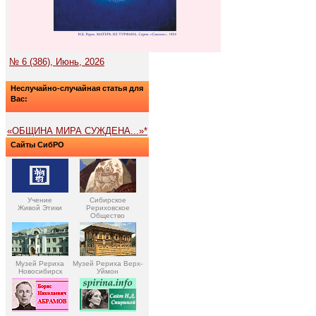
№ 6 (386), Июнь, 2026
Неслучайно-случайная статья для
Вас:
«ОБЩИНА МИРА СУЖДЕНА...»*
Сайты СибРО
Учение
Сибирское
Живой Этики
Рериховское
Общество
Музей Рериха
Музей Рериха Верх-
Новосибирск
Уймон