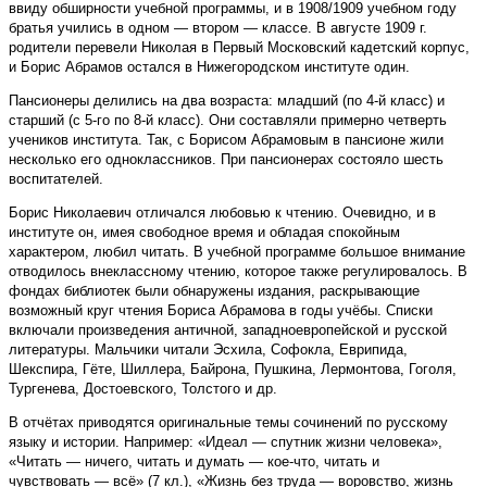
ввиду обширности учебной программы, и в 1908/1909 учебном году
братья учились в одном — втором — классе. В августе 1909 г.
родители перевели Николая в Первый Московский кадетский корпус,
и Борис Абрамов остался в Нижегородском институте один.
Пансионеры делились на два возраста: младший (по 4-й класс) и
старший (с 5-го по 8-й класс). Они составляли примерно четверть
учеников института. Так, с Борисом Абрамовым в пансионе жили
несколько его одноклассников. При пансионерах состояло шесть
воспитателей.
Борис Николаевич отличался любовью к чтению. Очевидно, и в
институте он, имея свободное время и обладая спокойным
характером, любил читать. В учебной программе большое внимание
отводилось внеклассному чтению, которое также регулировалось. В
фондах библиотек были обнаружены издания, раскрывающие
возможный круг чтения Бориса Абрамова в годы учёбы. Списки
включали произведения античной, западноевропейской и русской
литературы. Мальчики читали Эсхила, Софокла, Еврипида,
Шекспира, Гёте, Шиллера, Байрона, Пушкина, Лермонтова, Гоголя,
Тургенева, Достоевского, Толстого и др.
В отчётах приводятся оригинальные темы сочинений по русскому
языку и истории. Например: «Идеал — спутник жизни человека»,
«Читать — ничего, читать и думать — кое-что, читать и
чувствовать — всё» (7 кл.), «Жизнь без труда — воровство, жизнь