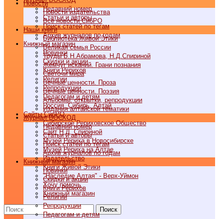
Новости
Недавний номер
Новости издательства
Статьи и авторы
Все новости СибРО
Поиск статей по тегам
Наши книги
Архив журналов по годам
Библиотека Живой Этики
Книжный магазин
Великая семья России
Новинки
Труды Б.Н.Абрамова, Н.Д.Спириной
Скидки и акции
Жемчуг исканий. Грани познания
Книги Рерихов
Светочи мира
Религии
Вечные ценности. Проза
Репродукции
Вечные ценности. Поэзия
Педагогам и детям
Альбомы, открытки, репродукции
Россия, Сибирь, Алтай
Издания алтайской тематики
Cайты СибРО
Журнал ВОСХОД
Сибирское Рериховское Общество
Недавний номер
Сайт Н.Д. Спириной
Статьи и авторы
Музей Рериха в Новосибирске
Поиск статей по тегам
Музей Рериха на Алтае
Архив журналов по годам
Издательство
Книжный магазин
Книги Живой Этики
Новинки
"Наследие Алтая" - Верх-Уймон
Скидки и акции
Хочу помочь
Книги Рерихов
Книжный магазин
Религии
Репродукции
Поиск
Педагогам и детям