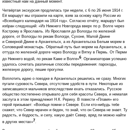
известный нам на данный момент.
Четвёртая экскурсия продлилась три недели, с 6 по 26 июня 1914 г.
Её маршрут мы отразили на карте, взяв за основу карту России из
«Всеобщего календаря на 1914 год». Согласно отчёту, маршрут был
избран следующий: «Из Нижнего Новгорода вверх по р. Волге через
Кострому в Ярославль. Из Ярославля до Вологды по железной
дороге, от Вологды по рекам Вологде, Сухоне, Малой Двине
и Северной Двине в Архангельск, а из Архангельска Белым морем в
Соловецкий монастырь. Обратный путь был морем на Архангельск, а
оттуда по железной дороге через Вологду и Вятку в Пермь. От Перми
6
до Нижнего водой, по рекам Каме и Волге»
. Организаторам успешно
удалось сочетать различные способы передвижения: пароходы,
железную дорогу, пешие прогулки.
Воплотить идею о поездке в Архангельск решились не сразу. Многих
пугали суровость Севера, отсутствие удобств в пути. Некоторые из
записавшихся мальчиков впоследствии ехать отказались. Русское
общество постепенно открывало для себя красоты Севера, и немалая
заслуга в этом принадлежит Н.К. Рериху. В повести «Пламя» его
герой призывает: «Вообще помни о Севере. Если кто-нибудь тебе
скажет, что Север мрачен и беден, то знай, что он Севера не знает. Ту
радость, и бодрость, и силу, какую даёт Север, вряд ли можно найти
7
в других местах»
.