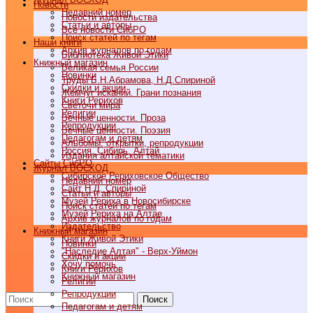
Новости
Недавний номер
Новости издательства
Статьи и авторы
Все новости СибРО
Поиск статей по тегам
Наши книги
Архив журналов по годам
Библиотека Живой Этики
Книжный магазин
Великая семья России
Новинки
Труды Б.Н.Абрамова, Н.Д.Спириной
Скидки и акции
Жемчуг исканий. Грани познания
Книги Рерихов
Светочи мира
Религии
Вечные ценности. Проза
Репродукции
Вечные ценности. Поэзия
Педагогам и детям
Альбомы, открытки, репродукции
Россия, Сибирь, Алтай
Издания алтайской тематики
Cайты СибРО
Журнал ВОСХОД
Сибирское Рериховское Общество
Недавний номер
Сайт Н.Д. Спириной
Статьи и авторы
Музей Рериха в Новосибирске
Поиск статей по тегам
Музей Рериха на Алтае
Архив журналов по годам
Издательство
Книжный магазин
Книги Живой Этики
Новинки
"Наследие Алтая" - Верх-Уймон
Скидки и акции
Хочу помочь
Книги Рерихов
Книжный магазин
Религии
Репродукции
Поиск
Педагогам и детям