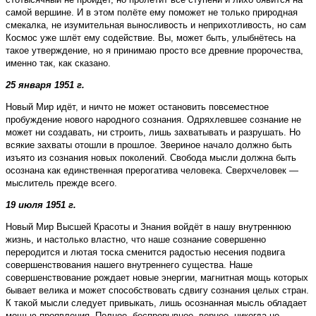
самой вершине. И в этом полёте ему поможет не только природная
смекалка, не изумительная выносливость и неприхотливость, но сам
Космос уже шлёт ему содействие. Вы, может быть, улыбнётесь на
такое утверждение, но я принимаю просто все древние пророчества,
именно так, как сказано.
25 января 1951 г.
Новый Мир идёт, и ничто не может остановить повсеместное
пробуждение нового народного сознания. Одряхлевшее сознание не
может ни создавать, ни строить, лишь захватывать и разрушать. Но
всякие захваты отошли в прошлое. Звериное начало должно быть
изъято из сознания новых поколений. Свобода мысли должна быть
осознана как единственная прерогатива человека. Сверхчеловек —
мыслитель прежде всего.
19 июля 1951 г.
Новый Мир Высшей Красоты и Знания войдёт в нашу внутреннюю
жизнь, и настолько властно, что наше сознание совершенно
переродится и лютая тоска сменится радостью несения подвига
совершенствования нашего внутреннего существа. Наше
совершенствование рождает новые энергии, магнитная мощь которых
бывает велика и может способствовать сдвигу сознания целых стран.
К такой мысли следует привыкать, лишь осознанная мысль обладает
мощью проявления. Полное, беспрерывное, вернее, никогда не