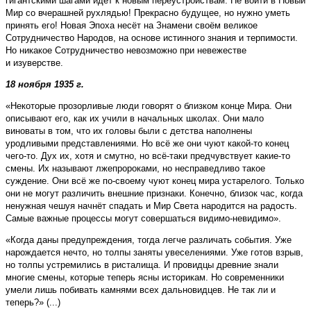
гигантскими шагами идёт к новым переустройствам. Не войти в Новый
Мир со вчерашней рухлядью! Прекрасно будущее, но нужно уметь
принять его! Новая Эпоха несёт на Знамени своём великое
Сотрудничество Народов, на основе истинного знания и терпимости.
Но никакое Сотрудничество невозможно при невежестве
и изуверстве.
18 ноября 1935 г.
«Некоторые прозорливые люди говорят о близком конце Мира. Они
описывают его, как их учили в начальных школах. Они мало
виноваты в том, что их головы были с детства наполнены
уродливыми представлениями. Но всё же они чуют какой-то конец
чего-то. Дух их, хотя и смутно, но всё-таки предчувствует какие-то
смены. Их называют лжепророками, но несправедливо такое
суждение. Они всё же по-своему чуют конец мира устарелого. Только
они не могут различить внешние признаки. Конечно, близок час, когда
ненужная чешуя начнёт спадать и Мир Света народится на радость.
Самые важные процессы могут совершаться видимо-невидимо».
«Когда даны предупреждения, тогда легче различать события. Уже
нарождается нечто, но толпы заняты увеселениями. Уже готов взрыв,
но толпы устремились в ристалища. И провидцы древние знали
многие смены, которые теперь ясны историкам. Но современники
умели лишь побивать камнями всех дальновидцев. Не так ли и
теперь?» (...)