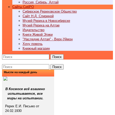
Россия, Сибирь, Алтай
Cайты СибРО
Сибирское Рериховское Общество
Сайт Н.Д. Спириной
Музей Рериха в Новосибирске
Музей Рериха на Алтае
Издательство
Книги Живой Этики
"Наследие Алтая" - Верх-Уймон
Хочу помочь
Книжный магазин
Поиск
Поиск
Мысли на каждый день
В Космосе всё взаимно
испытывается, все
миры на испытании.
Рерих Е.И. Письмо от
24.02.1930