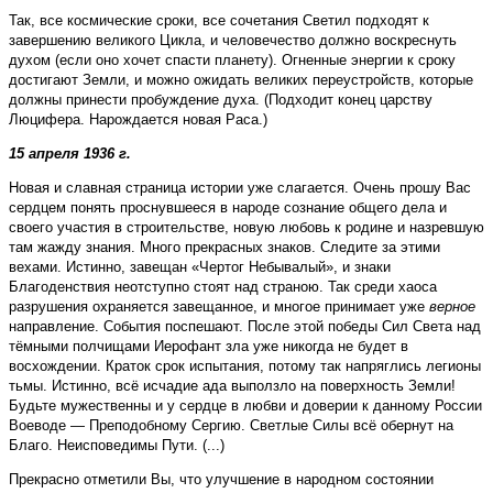
Так, все космические сроки, все сочетания Светил подходят к
завершению великого Цикла, и человечество должно воскреснуть
духом (если оно хочет спасти планету). Огненные энергии к сроку
достигают Земли, и можно ожидать великих переустройств, которые
должны принести пробуждение духа. (Подходит конец царству
Люцифера. Нарождается новая Раса.)
15 апреля 1936 г.
Новая и славная страница истории уже слагается. Очень прошу Вас
сердцем понять проснувшееся в народе сознание общего дела и
своего участия в строительстве, новую любовь к родине и назревшую
там жажду знания. Много прекрасных знаков. Следите за этими
вехами. Истинно, завещан «Чертог Небывалый», и знаки
Благоденствия неотступно стоят над страною. Так среди хаоса
разрушения охраняется завещанное, и многое принимает уже
верное
направление. События поспешают. После этой победы Сил Света над
тёмными полчищами Иерофант зла уже никогда не будет в
восхождении. Краток срок испытания, потому так напряглись легионы
тьмы. Истинно, всё исчадие ада выползло на поверхность Земли!
Будьте мужественны и у сердце в любви и доверии к данному России
Воеводе — Преподобному Сергию. Светлые Силы всё обернут на
Благо. Неисповедимы Пути. (...)
Прекрасно отметили Вы, что улучшение в народном состоянии