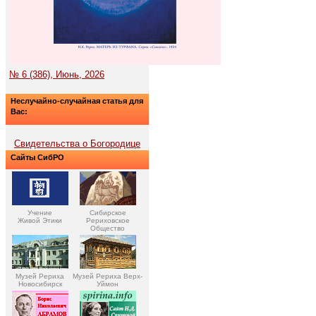
№ 6 (386), Июнь, 2026
Неслучайно-случайная статья для
Вас:
Свидетельства о Богородице
Сайты СибРО
Учение
Сибирское
Живой Этики
Рериховское
Общество
Музей Рериха
Музей Рериха Верх-
Новосибирск
Уймон