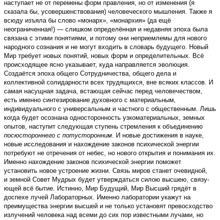
наступает не от перемены форм правления, но от изменения (я
сказала бы, усовершенствования) человеческого мышления. Также я
всюду изъяла бы слово «монарх», «монархия» (да ещё
неограниченная!) — слишком определённая и недавняя эпоха была
связана с этими понятиями, и потому они неприемлемы для нового
народного сознания и не могут входить в словарь будущего. Новый
Мир требует новых понятий, новых форм и определительных. Всё
происходящее ясно указывает, куда направляется эволюция.
Создаётся эпоха общего Сотрудничества, общего дела и
коллективной солидарности всех трудящихся, вне всяких классов. И
самая насущная задача, встающая сейчас перед человечеством,
есть именно синтезирование духовного с материальным,
индивидуального с универсальным и частного с общественным. Лишь
когда будет осознана односторонность узкоматериальных, земных
опытов, наступит следующая ступень стремления к объединению
посюстороннего с поту­сторонним
. И новые достижения в науке,
новые исследования и нахождение законов психической энергии
потребуют не отречения от небес, но нового открытия и понимания их.
Именно нахождение законов психической энергии поможет
установить новое устроение жизни. Связь миров станет очевидной,
и земной Совет Мудрых будет утверждаться силою высшею, связу­
ющей всё бытие. Истинно, Мир Будущий, Мир Высший грядёт в
доспехе лучей Лабораторных. Именно лаборатории укажут на
преимущества энергии высшей и не только установят превосходство
излучений человека над всеми до сих пор известными лучами, но