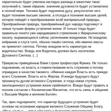
параллельно будет уявлена наглядно разница
в качестве
таких
излучений и, таким образом, значение духовности будет установлено
в полной мере. Техника будет подчинена духу, результатом чего
будет познание высших законов, а отсюда и познание высших целей,
которое поведёт к преобразованию всей материальной природы.
Преображённая природа, преображённый дух народа подскажут и
новые лучшие формы устроения жизни. И только тогда будет
правильно понято уже народившееся стремление к Иерархическому
началу, выражающееся сейчас увлечением вождизмом. Но вождизм,
избранник и слуга толп, обычно лишён синтеза, ибо именно массы
не приемлют синтеза. Потому вождизм есть карикатура на
водительство. Вождь или Водитель должен быть носителем
Духовного Синтеза. (...)
Прекрасны приведённые Вами строки профессора Франка. Не только
подчинение, но власть и главенствование есть служение и потому
оправдано в качестве такового. «Именно каждая Власть есть прежде
всего Служение. Власть есть Жертва. И вожди будущего будут
проникнуты духом истинного Служения, и тогда новая ступень
эволюционного устроения жизни приблизится. Вожди будут править в
полном согласии с Космическим Магнитом, что есть связь и общение
с Высшим Миром в велении Бытия».
Так, ярко подчеркните, что характер будущего устроения будет
основан на осознании народом великого Служения Общему Благу.
«Не я,
но мы
» — вот в чём ключ к будущему преуспеянию!