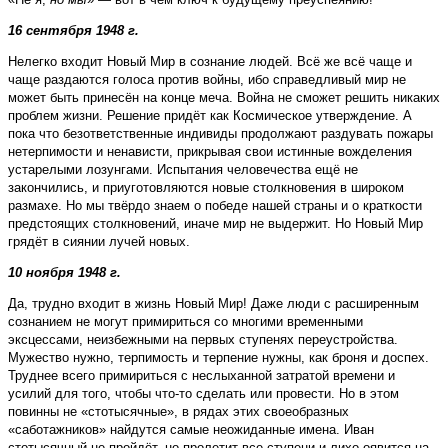
16 сентября 1948 г.
Нелегко входит Новый Мир в сознание людей. Всё же всё чаще и
чаще раздаются голоса против вой­ны, ибо справедливый мир не
может быть принесён на конце меча. Война не сможет решить никаких
проблем жизни. Решение придёт как Космическое утверждение. А
пока что безответственные индивиды продолжают раздувать пожары
нетерпимости и ненависти, прикрывая свои истинные вожделения
устарелыми лозунгами. Испытания человечества ещё не
закончились, и приуготовляются новые столкновения в широком
размахе. Но мы твёрдо знаем о победе нашей страны и о краткости
предстоящих столкновений, иначе мир не выдержит. Но Новый Мир
грядёт в сиянии лучей новых.
10 ноября 1948 г.
Да, трудно входит в жизнь Новый Мир! Даже люди с расширенным
сознанием не могут примириться со многими временными
эксцессами, неизбежными на первых ступенях переустройства.
Мужество нужно, терпимость и терпение нужны, как броня и доспех.
Труднее всего примириться с неслыханной затратой времени и
усилий для того, чтобы что-то сделать или провести. Но в этом
повинны не «стотысячные», в рядах этих своеобразных
«саботажников» найдутся самые неожиданные имена. Иван
стотысячный не пройдёт, но пролетит все ступени и лихо оявится на