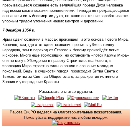
прерывающееся сознание есть величайшая победа Духа человека
над всеми космическими проявлениями. Никогда не прекращающееся
сознание и есть бессмертие духа, но такое состояние зарабатывается
упорным трудом утончения наших центров и дарований.
7 декабря 1954 г.
Ярый сдвиг сознания в массах произошёл, и это основа Нового Мира.
Конечно, там, где этот сдвиг сознания проник глубже в толщу
народную, там и переход от Старого к Новому произойдёт легче
и скорее. Много ещё тормозящих, но остановить «поток Кармы Мира»
они не могут. Убеждение в правоту Строительства Нового, в
эволюцию Мира страстно сильно вошло в сознание молодых
поколений. Ведь, в сущности говоря, происходит Битва Света с
Тьмою. Битва за Свет, за Общее Благо, за раскрытие истинного
Знания и утверждение Красоты.
Рассказать о статье друзьям:
Работа СибРО ведётся на благотворительные пожертвования.
Пожалуйста, поддержите нас любым вкладом: