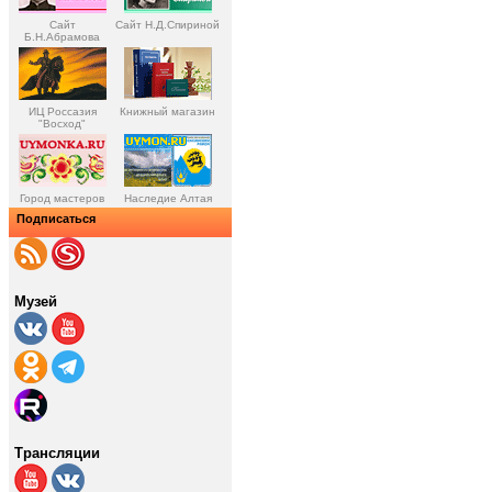
Сайт
Сайт Н.Д.Спириной
Б.Н.Абрамова
ИЦ Россазия
Книжный магазин
"Восход"
Город мастеров
Наследие Алтая
Подписаться
Музей
Трансляции