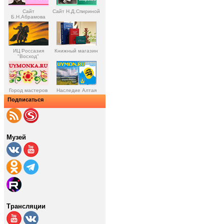
Сайт
Сайт Н.Д.Спириной
Б.Н.Абрамова
ИЦ Россазия
Книжный магазин
"Восход"
Город мастеров
Наследие Алтая
Подписаться
Музей
Трансляции