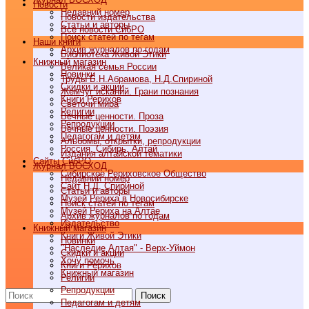
Новости
Недавний номер
Новости издательства
Статьи и авторы
Все новости СибРО
Поиск статей по тегам
Наши книги
Архив журналов по годам
Библиотека Живой Этики
Книжный магазин
Великая семья России
Новинки
Труды Б.Н.Абрамова, Н.Д.Спириной
Скидки и акции
Жемчуг исканий. Грани познания
Книги Рерихов
Светочи мира
Религии
Вечные ценности. Проза
Репродукции
Вечные ценности. Поэзия
Педагогам и детям
Альбомы, открытки, репродукции
Россия, Сибирь, Алтай
Издания алтайской тематики
Cайты СибРО
Журнал ВОСХОД
Сибирское Рериховское Общество
Недавний номер
Сайт Н.Д. Спириной
Статьи и авторы
Музей Рериха в Новосибирске
Поиск статей по тегам
Музей Рериха на Алтае
Архив журналов по годам
Издательство
Книжный магазин
Книги Живой Этики
Новинки
"Наследие Алтая" - Верх-Уймон
Скидки и акции
Хочу помочь
Книги Рерихов
Книжный магазин
Религии
Репродукции
Поиск
Педагогам и детям