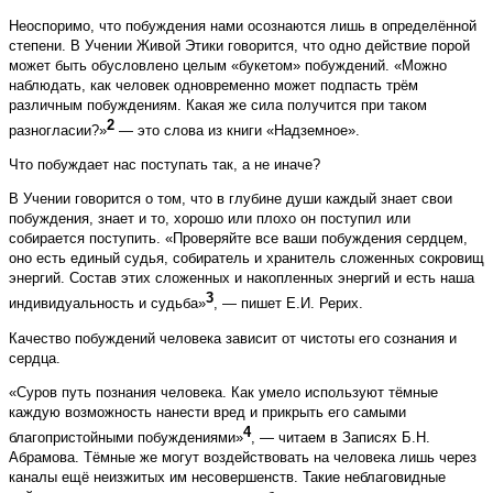
Неоспоримо, что побуждения нами осознаются лишь в определённой
степени. В Учении Живой Этики говорится, что одно действие порой
может быть обусловлено целым «букетом» побуждений. «Можно
наблюдать, как человек одновременно может подпасть трём
различным побуждениям. Какая же сила получится при таком
2
разногласии?»
— это слова из книги «Надземное».
Что побуждает нас поступать так, а не иначе?
В Учении говорится о том, что в глубине души каждый знает свои
побуждения, знает и то, хорошо или плохо он поступил или
собирается поступить. «Проверяйте все ваши побуждения сердцем,
оно есть единый судья, собиратель и хранитель сложенных сокровищ
энергий. Состав этих сложенных и накопленных энергий и есть наша
3
индивидуальность и судьба»
, — пишет Е.И. Рерих.
Качество
побуждений человека зависит от чистоты его сознания и
сердца.
«Суров путь познания человека. Как умело используют тёмные
каждую возможность нанести вред и прикрыть его самыми
4
благопристойными побуждениями»
, — читаем в Записях Б.Н.
Абрамова. Тёмные же могут воздействовать на человека лишь через
каналы ещё неизжитых им несовершенств. Такие неблаговидные