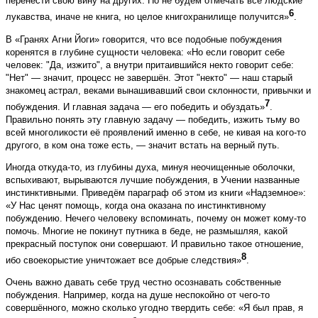
перенести свою вину на других. Но не будем отмечать все людские
6
лукавства, иначе не книга, но целое книгохранилище получится»
.
В «Гранях Агни Йоги» говорится, что все подобные побуждения
коренятся в глубине сущности человека: «Но если говорит себе
человек: "Да, изжито", а внутри притаившийся некто говорит себе:
"Нет" — значит, процесс не завершён. Этот "некто" — наш старый
знакомец астрал, веками вынашивавший свои склонности, привычки и
7
побуждения. И главная задача — его победить и обуздать»
.
Правильно понять эту главную задачу — победить, изжить тьму во
всей многоликости её проявлений именно в себе, не кивая на кого-то
другого, в ком она тоже есть, — значит встать на верный путь.
Иногда откуда-то, из глубины духа, минуя неочищенные оболочки,
вспыхивают, вырываются лучшие побуждения, в Учении названные
инстинктивными. Приведём параграф об этом из книги «Надземное»:
«У Нас ценят помощь, когда она оказана по инстинктивному
побуждению. Нечего человеку вспоминать, почему он может кому-то
помочь. Многие не покинут путника в беде, не размышляя, какой
прекрасный поступок они совершают. И правильно такое отношение,
8
ибо своекорыстие уничтожает все добрые следствия»
.
Очень важно давать себе труд честно осознавать собственные
побуждения. Например, когда на душе неспокойно от чего-то
совершённого, можно сколько угодно твердить себе: «Я был прав, я