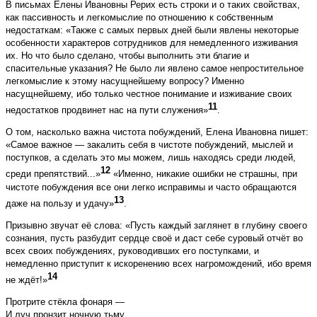
В письмах Елены Ивановны Рерих есть строки и о таких свойствах,
как пассивность и легкомыслие по отношению к собственным
недостаткам: «Также с самых первых дней были явлены некоторые
особенности характеров сотрудников для немедленного изживания
их. Но что было сделано, чтобы выполнить эти благие и
спасительные указания? Не было ли явлено самое непростительное
легкомыслие к этому насущнейшему вопросу? Именно
насущнейшему, ибо только честное понимание и изживание своих
11
недостатков продвинет нас на пути служения»
.
О том, насколько важна чистота побуждений, Елена Ивановна пишет:
«Самое важное — закалить себя в чистоте побуждений, мыслей и
поступков, а сделать это мы можем, лишь находясь среди людей,
12
среди препятствий...»
«Именно, никакие ошибки не страшны, при
чистоте побуждения все они легко исправимы и часто обращаются
13
даже на пользу и удачу»
.
Призывно звучат её слова: «Пусть каждый заглянет в глубину своего
сознания, пусть разбудит сердце своё и даст себе суровый отчёт во
всех своих побуждениях, руководивших его поступками, и
немедленно приступит к искоренению всех нагромождений, ибо время
14
не ждёт!»
Протрите стёкла фонаря —
И луч пронзит ночную тьму,