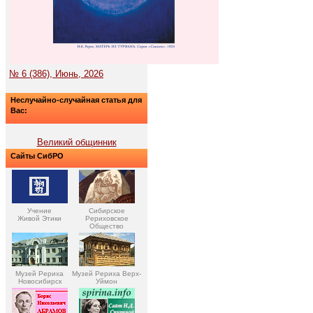
№ 6 (386), Июнь, 2026
Неслучайно-случайная статья для
Вас:
Великий общинник
Сайты СибРО
Учение
Сибирское
Живой Этики
Рериховское
Общество
Музей Рериха
Музей Рериха Верх-
Новосибирск
Уймон