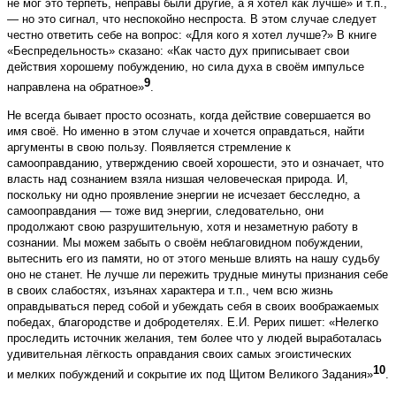
не мог это терпеть, неправы были другие, а я хотел как лучше» и т.п.,
— но это сигнал, что неспокойно неспроста. В этом случае следует
честно ответить себе на вопрос: «Для кого я хотел лучше?» В книге
«Беспредельность» сказано: «Как часто дух приписывает свои
действия хорошему побуждению, но сила духа в своём импульсе
9
направлена на обратное»
.
Не всегда бывает просто осознать, когда действие совершается во
имя своё. Но именно в этом случае и хочется оправдаться, найти
аргументы в свою пользу. Появляется стремление к
самооправданию, утверждению своей хорошести, это и означает, что
власть над сознанием взяла низшая человеческая природа. И,
поскольку ни одно проявление энергии не исчезает бесследно, а
самооправдания — тоже вид энергии, следовательно, они
продолжают свою разрушительную, хотя и незаметную работу в
сознании. Мы можем забыть о своём неблаговидном побуждении,
вытеснить его из памяти, но от этого меньше влиять на нашу судьбу
оно не станет. Не лучше ли пережить трудные минуты признания себе
в своих слабостях, изъянах характера и т.п., чем всю жизнь
оправдываться перед собой и убеждать себя в своих воображаемых
победах, благородстве и добродетелях. Е.И. Рерих пишет: «Нелегко
проследить источник желания, тем более что у людей выработалась
удивительная лёгкость оправдания своих самых эго­истических
10
и мелких побуждений и сокрытие их под Щитом Великого Задания»
.