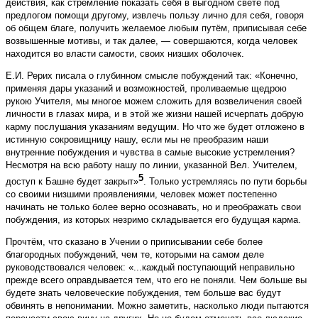
действия, как стремление показать себя в выгодном свете под
предлогом помощи другому, извлечь пользу лично для себя, говоря
об общем благе, получить желаемое любым путём, приписывая себе
возвышенные мотивы, и так далее, — совершаются, когда человек
находится во власти самости, своих низших оболочек.
Е.И. Рерих писала о глубинном смысле побуждений так: «Конечно,
применяя дары указаний и возможностей, проливаемые щедрою
рукою Учителя, мы многое можем сложить для возвеличения своей
личности в глазах мира, и в этой же жизни нашей исчерпать добрую
карму послушания указаниям ведущим. Но что же будет отложено в
истинную сокровищницу нашу, если мы не преобразим наши
внутренние побуждения и чувства в самые высокие устремления?
Несмотря на всю работу нашу по линии, указанной Вел. Учителем,
5
доступ к Башне будет закрыт»
. Только устремляясь по пути борьбы
со своими низшими проявлениями, человек может постепенно
начинать не только более верно осознавать, но и преображать свои
побуждения, из которых незримо складывается его будущая карма.
Прочтём, что сказано в Учении о приписывании себе более
благородных побуждений, чем те, которыми на самом деле
руководствовался человек: «...каждый поступающий неправильно
прежде всего оправдывается тем, что его не поняли. Чем больше вы
будете знать человеческие побуждения, тем больше вас будут
обвинять в непонимании. Можно заметить, насколько люди пытаются