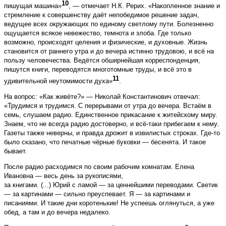
10
пишущая машина»
, — отмечает Н.К. Рерих. «Накопленное знание и
стремление к совершенству даёт непобедимое решение задач,
ведущее всех окружающих по единому светлому пути. Болезненно
ощущается всякое невежество, темнота и злоба. Где только
возможно, происходят целения и физические, и духовные. Жизнь
становится от раннего утра и до вечера истинно трудовою, и всё на
пользу человечества. Ведётся обширнейшая корреспонденция,
пишутся книги, переводятся многотомные труды, и всё это в
11
удивительной неутомимости духа»
.
На вопрос: «Как живёте?» — Николай Константинович отвечал:
«Трудимся и трудимся. С перерывами от утра до вечера. Встаём в
семь, слушаем радио. Единственное прикасание к житейскому миру.
Знаем, что не всегда радио достоверно, и всё-таки прибегаем к нему.
Газеты также неверны, и правда дрожит в извилистых строках. Где-то
было сказано, что печатные чёрные буковки — бесенята. И такое
бывает.
После радио расходимся по своим рабочим комнатам. Елена
Ивановна — весь день за рукописями,
за книгами. (...) Юрий с ламой — за ценнейшими переводами. Светик
— за картинами — сильно преуспевает. Я — за картинами и
писаниями. И такие дни коротенькие! Не успеешь оглянуться, а уже
обед, а там и до вечера недалеко.