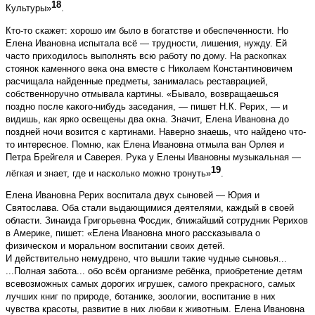
18
Культуры»
.
Кто-то скажет: хорошо им было в богатстве и обеспеченности. Но
Елена Ивановна испытала всё — трудности, лишения, нужду. Ей
часто приходилось выполнять всю работу по дому. На раскопках
стоянок каменного века она вместе с Николаем Константиновичем
расчищала найденные предметы, занималась реставрацией,
собственноручно отмывала картины. «Бывало, возвращаешься
поздно после какого-нибудь заседания, — пишет Н.К. Рерих, — и
видишь, как ярко освещены два окна. Значит, Елена Ивановна до
поздней ночи возится с картинами. Наверно знаешь, что найдено что-
то интересное. Помню, как Елена Ивановна отмыла ван Орлея и
Петра Брейгеля и Саверея. Рука у Елены Ивановны музыкальная —
19
лёгкая и знает, где и насколько можно тронуть»
.
Елена Ивановна Рерих воспитала двух сыновей — Юрия и
Святослава. Оба стали выдающимися деятелями, каждый в своей
области. Зинаида Григорьевна Фосдик, ближайший сотрудник Рерихов
в Америке, пишет: «Елена Ивановна много рассказывала о
физическом и моральном воспитании своих детей.
И действительно немудрено, что вышли такие чудные сыновья...
...Полная забота... обо всём организме ребёнка, приобретение детям
всевозможных самых дорогих игрушек, самого прекрасного, самых
лучших книг по природе, ботанике, зоологии, воспитание в них
чувства красоты, развитие в них любви к животным. Елена Ивановна