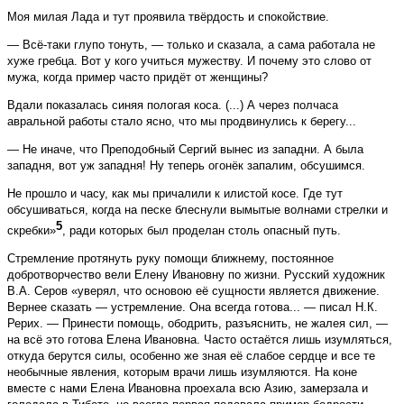
Моя милая Лада и тут проявила твёрдость и спокойствие.
— Всё-таки глупо тонуть, — только и сказала, а сама работала не
хуже гребца. Вот у кого учиться мужеству. И почему это слово от
мужа, когда пример часто придёт от женщины?
Вдали показалась синяя пологая коса. (...) А через полчаса
авральной работы стало ясно, что мы продвинулись к берегу...
— Не иначе, что Преподобный Сергий вынес из западни. А была
западня, вот уж западня! Ну теперь огонёк запалим, обсушимся.
Не прошло и часу, как мы причалили к илистой косе. Где тут
обсушиваться, когда на песке блеснули вымытые волнами стрелки и
5
скребки»
, ради которых был проделан столь опасный путь.
Стремление протянуть руку помощи ближ­нему, постоянное
добротворчество вели Еле­ну Ивановну по жизни. Русский художник
В.А. Серов «уверял, что основою её сущности является движение.
Вернее сказать — устремление. Она всегда готова... — писал Н.К.
Рерих. — Принести помощь, ободрить, разъяснить, не жалея сил, —
на всё это готова Елена Ивановна. Часто остаётся лишь изумляться,
откуда берутся силы, особенно же зная её слабое сердце и все те
необычные явления, которым врачи лишь изумляются. На коне
вместе с нами Елена Ивановна проехала всю Азию, замерзала и