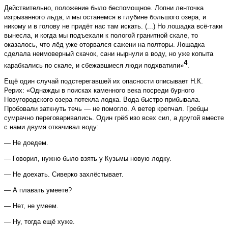
Действительно, положение было беспомощное. Лопни ленточка
изгрызанного льда, и мы останемся в глубине большого озера, и
никому и в голову не придёт нас там искать. (...) Но лошадка всё-таки
вынесла, и когда мы подъехали к пологой гранитной скале, то
оказалось, что лёд уже оторвался сажени на полторы. Лошадка
сделала неимоверный скачок, сани нырнули в воду, но уже копыта
4
карабкались по скале, и сбежавшиеся люди подхватили»
.
Ещё один случай подстерегавшей их опасности описывает Н.К.
Рерих: «Однажды в поисках каменного века посреди бурного
Новугородского озера потекла лодка. Вода быстро прибывала.
Пробовали заткнуть течь — не помогло. А ветер крепчал. Гребцы
сумрачно переговаривались. Один грёб изо всех сил, а другой вместе
с нами двумя откачивал воду:
— Не доедем.
— Говорил, нужно было взять у Кузьмы новую лодку.
— Не доехать. Сиверко захлёстывает.
— А плавать умеете?
— Нет, не умеем.
— Ну, тогда ещё хуже.