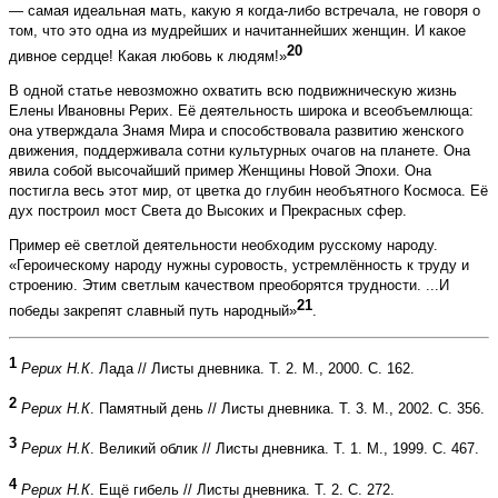
— самая идеальная мать, какую я когда-либо встречала, не говоря о
том, что это одна из мудрейших и начитаннейших женщин. И какое
20
дивное сердце! Какая любовь к людям!»
В одной статье невозможно охватить всю подвижническую жизнь
Елены Ивановны Рерих. Её деятельность широка и всеобъемлюща:
она утверждала Знамя Мира и способствовала развитию женского
движения, поддерживала сотни культурных очагов на планете. Она
явила собой высочайший пример Женщины Новой Эпохи. Она
постигла весь этот мир, от цветка до глубин необъятного Космоса. Её
дух построил мост Света до Высоких и Прекрасных сфер.
Пример её светлой деятельности необходим русскому народу.
«Героическому народу нужны суровость, устремлённость к труду и
строению. Этим светлым качеством преоборятся трудности. ...И
21
победы закрепят славный путь народный»
.
1
Рерих Н.К
. Лада // Листы дневника. Т. 2. М., 2000. С. 162.
2
Рерих Н.К
. Памятный день // Листы дневника. Т. 3. М., 2002. С. 356.
3
Рерих Н.К
. Великий облик // Листы дневника. Т. 1. М., 1999. С. 467.
4
Рерих Н.К
. Ещё гибель // Листы дневника. Т. 2. С. 272.