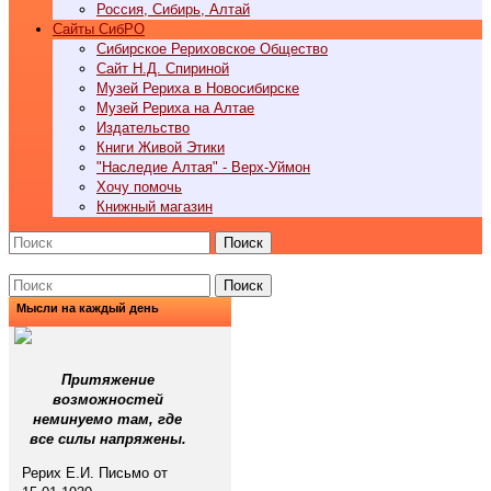
Россия, Сибирь, Алтай
Cайты СибРО
Сибирское Рериховское Общество
Сайт Н.Д. Спириной
Музей Рериха в Новосибирске
Музей Рериха на Алтае
Издательство
Книги Живой Этики
"Наследие Алтая" - Верх-Уймон
Хочу помочь
Книжный магазин
Поиск
Поиск
Мысли на каждый день
Притяжение
возможностей
неминуемо там, где
все силы напряжены.
Рерих Е.И. Письмо от