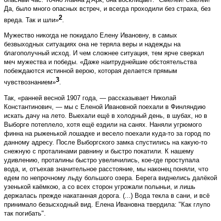
Да, было много опасных встреч, и всегда проходили без страха, без
2
вреда. Так и шли»
.
Мужество никогда не покидало Елену Ивановну, в самых
безвыходных ситуациях она не теряла веры и надежды на
благополучный исход. И чем сложнее ситуация, тем ярче сверкал
меч мужества и победы. «Даже наитруднейшие обстоятельства
побеждаются истинной верою, которая делается прямым
3
чувствознанием»
.
Так, «ранней весной 1907 года, — рассказывает Николай
Константинович, — мы с Еленой Ивановной поехали в Финляндию
искать дачу на лето. Выехали ещё в холодный день, в шубах, но в
Выборге потеплело, хотя ещё ездили на санях. Наняли угрюмого
финна на рыженькой лошадке и весело поехали куда-то за город по
данному адресу. После Выборгского замка спустились на какую-то
снежную с проталинами равнину и быстро покатили. К нашему
удивлению, проталины быстро увеличились, кое-где проступала
вода, и, отъехав значительное расстояние, мы наконец поняли, что
едем по непрочному льду большого озера. Берега виднелись далёкой
узенькой каёмкою, а со всех сторон угрожали полыньи, и лишь
держалась прежде накатанная дорога. (...) Вода текла в сани, и всё
принимало безысходный вид. Елена Ивановна твердила: "Как глупо
так погибать".