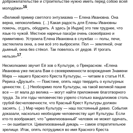
доброжелательстве и строительстве нужно иметь перед собою всей
16
молодёжи»
.
«Великий пример светлого энтузиазма — Елена Ивановна. Она
верна, непоколебима. (...) Какая радость для Елены Ивановны
помочь, отдать, ободрить. А здесь [в Индии] это тем труднее, что
язык-то чужой. Местное наречье паха
'
ри очень своеобразно и
примитивно. Устроила Елена Ивановна в службах — полы, печи,
застеклила окна, а они всё это выбросили. Пол — земляной, очаг
дымный, окна без стёкол. Так повелось от дедов. И трогать
17
нельзя»
.
Несмолкаемо звучит Её зов о Культуре, о Прекрасном. «Елена
Ивановна уже писала Вам о своевременности возрождения Знамени
Мира — нашего Красного Креста Культуры, — читаем в статье Н.К.
Рериха «Друзья!». — Поистине, опять надо твердить о культурных
ценностях. (...) Необозримо поле Культуры, на такой великой пашне
все — от мала до велика — могут найти приложение благотворного
труда. За эти годы человечество узрело столько вандализмов столь
грубой бесчеловечности, что Красный Крест Культуры должен
засиять. (...) Мир через Культуру — наш постоянный девиз. События
доказали, насколько необходим человечеству щит Культуры. Если
кто-то воображает, что "цивилизованный" человек не может одичать,
— он ошибается. Цивилизованный дикарь — самое отвратительное
зрелище. Итак, опять потрудимся во имя Красного Креста