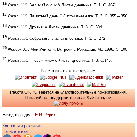
16
Рерих Н.К
. Великий облик // Листы дневника. Т. 1. С. 467.
17
Рерих Н.К
. Памятный день // Листы дневника. Т. 3. С. 355 – 356.
18
Рерих Н.К
. Друзья! // Листы дневника. Т. 3. С. 304.
19
Рерих Н.К
. Собрания // Листы дневника. Т. 3. С. 272.
20
Фосдик З.Г.
Мои Учителя. Встречи с Рерихами. М., 1998. С. 100.
21
Рерих Н.К
. «Новый мир» // Листы дневника. Т. 3. С.146.
Рассказать о статье друзьям:
Работа СибРО ведётся на благотворительные пожертвования.
Пожалуйста, поддержите нас любым вкладом:
Назад в раздел :
Е.И. Рерих
Контакты и реквизиты
Написать нам