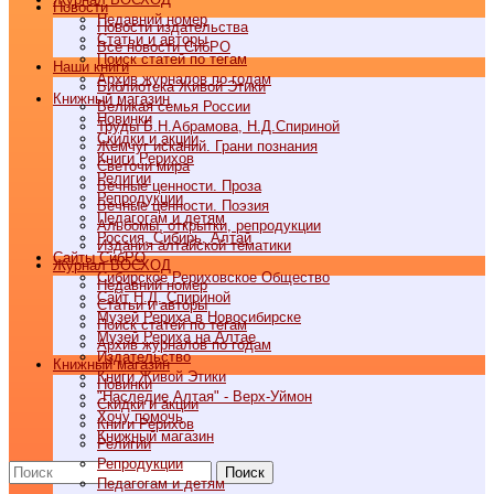
Новости
Недавний номер
Новости издательства
Статьи и авторы
Все новости СибРО
Поиск статей по тегам
Наши книги
Архив журналов по годам
Библиотека Живой Этики
Книжный магазин
Великая семья России
Новинки
Труды Б.Н.Абрамова, Н.Д.Спириной
Скидки и акции
Жемчуг исканий. Грани познания
Книги Рерихов
Светочи мира
Религии
Вечные ценности. Проза
Репродукции
Вечные ценности. Поэзия
Педагогам и детям
Альбомы, открытки, репродукции
Россия, Сибирь, Алтай
Издания алтайской тематики
Cайты СибРО
Журнал ВОСХОД
Сибирское Рериховское Общество
Недавний номер
Сайт Н.Д. Спириной
Статьи и авторы
Музей Рериха в Новосибирске
Поиск статей по тегам
Музей Рериха на Алтае
Архив журналов по годам
Издательство
Книжный магазин
Книги Живой Этики
Новинки
"Наследие Алтая" - Верх-Уймон
Скидки и акции
Хочу помочь
Книги Рерихов
Книжный магазин
Религии
Репродукции
Поиск
Педагогам и детям