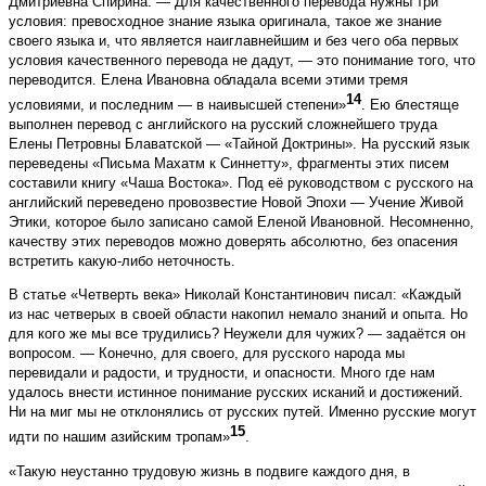
Дмитриевна Спирина. — Для качественного перевода нужны три
условия: превосходное знание языка оригинала, такое же знание
своего языка и, что является наиглавнейшим и без чего оба первых
условия качественного перевода не дадут, — это понимание того, что
переводится. Елена Ивановна обладала всеми этими тремя
14
условиями, и последним — в наивысшей степени»
. Ею блестяще
выполнен перевод с английского на русский сложнейшего труда
Елены Петровны Блаватской — «Тайной Доктрины». На русский язык
переведены «Письма Махатм к Синнетту», фрагменты этих писем
составили книгу «Чаша Востока». Под её руководством с русского на
английский переведено провозвестие Новой Эпохи — Учение Живой
Этики, которое было записано самой Еленой Ивановной. Несомненно,
качеству этих переводов можно доверять абсолютно, без опасения
встретить какую-либо неточность.
В статье «Четверть века» Николай Константинович писал: «Каждый
из нас четверых в своей области накопил немало знаний и опыта. Но
для кого же мы все трудились? Неужели для чужих? — задаётся он
вопросом. — Конечно, для своего, для русского народа мы
перевидали и радости, и трудности, и опасности. Много где нам
удалось внести истинное понимание русских исканий и достижений.
Ни на миг мы не отклонялись от русских путей. Именно русские могут
15
идти по нашим азийским тропам»
.
«Такую неустанно трудовую жизнь в подвиге каждого дня, в