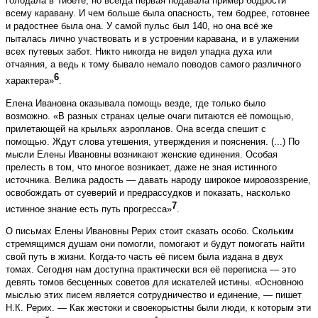
голодала в Тибете, но всегда первая подавала пример бодрости
всему каравану. И чем больше была опасность, тем бодрее, готовнее
и радостнее была она. У самой пульс был 140, но она всё же
пыталась лично участвовать и в устроении каравана, и в улажении
всех путевых забот. Никто никогда не видел упадка духа или
отчаяния, а ведь к тому бывало немало поводов самого различного
6
характера»
.
Елена Ивановна оказывала помощь везде, где только было
возможно. «В разных странах целые очаги питаются её помощью,
прилетающей на крыльях аэропланов. Она всегда спешит с
помощью. Ждут слова утешения, утверждения и пояснения. (...) По
мысли Елены Ивановны возникают женские единения. Особая
прелесть в том, что многое возникает, даже не зная истинного
источника. Велика радость — давать народу широкое мировоззрение,
освобождать от суеверий и предрассудков и показать, насколько
7
истинное знание есть путь прогресса»
.
О письмах Елены Ивановны Рерих стоит сказать особо. Скольким
стремящимся душам они помогли, помогают и будут помогать найти
свой путь в жизни. Когда-то часть её писем была издана в двух
томах. Сегодня нам доступна практически вся её переписка — это
девять томов бесценных советов для искателей истины. «Основною
мыслью этих писем является сотрудничество и единение, — пишет
Н.К. Рерих. — Как жестоки и своекорыстны были люди, к которым эти