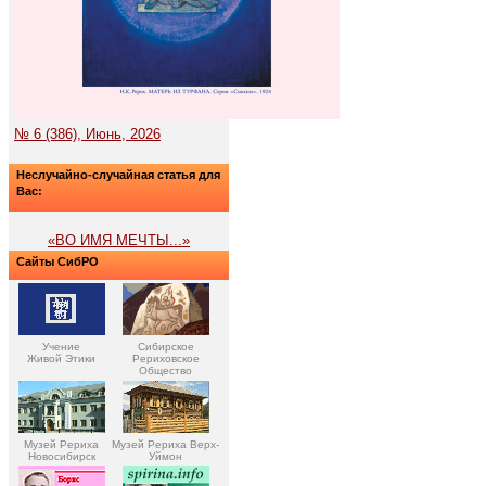
№ 6 (386), Июнь, 2026
Неслучайно-случайная статья для
Вас:
«ВО ИМЯ МЕЧТЫ...»
Сайты СибРО
Учение
Сибирское
Живой Этики
Рериховское
Общество
Музей Рериха
Музей Рериха Верх-
Новосибирск
Уймон