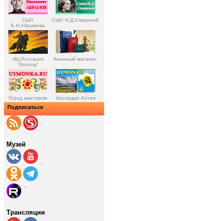
Сайт
Сайт Н.Д.Спириной
Б.Н.Абрамова
ИЦ Россазия
Книжный магазин
"Восход"
Город мастеров
Наследие Алтая
Подписаться
Музей
Трансляции