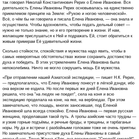
так говорил Николай Константинович Рерих о Елене Ивановне. Вся
деятельность Елены Ивановны Рерих основывалась на единственно
приемлемом принципе на Земле: «Рукою и ногою человеческой».
Всё, о чём бы ни говорила и писала Елена Ивановна, — она знала и
осуществила. Чтобы вдохновлять, чтобы подать дельный совет —
нужно не только знание, но и его претворение в жизни. И нам,
желающим прислушаться к Ней и подражать Ей, стоит обратиться к
живым примерам Её удивительной жизни.
Сколько стойкости, спокойствия и мужества надо явить, чтобы в
самых невероятных обстоятельствах жизни сохранить достоинство
духа и победить. В этих устремлениях Елена Ивановна была
непоколебима. Ничто не могло сокрушить мощь Её мужества.
«При отправлении нашей Азиатской экспедиции, — пишет Н.К. Рерих,
— предполагалось, что Елену Ивановну понесут в лёгкой дэнди, ибо
она верхом не ездила. Но после первых же дней Елена Ивановна
решила, что она "на людях не поедет", села на коня и всю
экспедицию проделала на коне, на яке, на верблюдах. При этом
замечательно, что лошадь, многих заносившая, под Еленой
Ивановной шла всегда спокойно. Елена Ивановна — первая русская
женщина, проделавшая такой путь. А тропы азийские часто трудны —
и узкие горные подъёмы, и речные броды, и трещины, и тарбаганьи
норы. Ну да и встречи с разбойными голоками тоже не очень приятны.
Но замечательно присутствие духа Елены Ивановны в самый
опасный час. Точно Жанна д'Арк, она восклицает: "Смелей! смелей!"