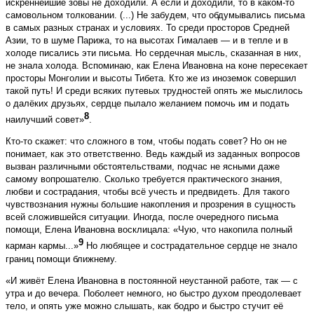
искреннейшие зовы не доходили. А если и доходили, то в каком-то
самовольном толковании. (...) Не забудем, что обдумывались письма
в самых разных странах и условиях. То среди просторов Средней
Азии, то в шуме Парижа, то на высотах Гималаев — и в тепле и в
холоде писались эти письма. Но сердечная мысль, сказанная в них,
не знала холода. Вспоминаю, как Елена Ивановна на коне пересекает
просторы Монголии и высоты Тибета. Кто же из иноземок совершил
такой путь! И среди всяких путевых трудностей опять же мыслилось
о далёких друзьях, сердце пылало желанием помочь им и подать
8
наилучший совет»
.
Кто-то скажет: что сложного в том, чтобы подать совет? Но он не
понимает, как это ответственно. Ведь каждый из заданных вопросов
вызван различными обстоятельствами, подчас не ясными даже
самому вопрошателю. Сколько требуется практического знания,
любви и сострадания, чтобы всё учесть и предвидеть. Для такого
чувствознания нужны большие накопления и прозрения в сущность
всей сложившейся ситуации. Иногда, после очередного письма
помощи, Елена Ивановна восклицала: «Чую, что накопила полный
9
карман кармы...»
Но любящее и сострадательное сердце не знало
границ помощи ближнему.
«И живёт Елена Ивановна в постоянной неустанной работе, так — с
утра и до вечера. Поболеет немного, но быстро духом преодолевает
тело, и опять уже можно слышать, как бодро и быстро стучит её