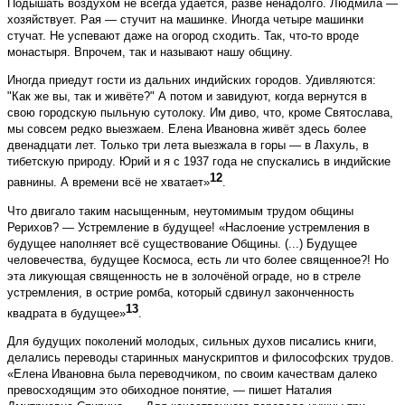
Подышать воздухом не всегда удаётся, разве ненадолго. Людмила —
хозяйствует. Рая — стучит на машинке. Иногда четыре машинки
стучат. Не успевают даже на огород сходить. Так, что-то вроде
монастыря. Впрочем, так и называют нашу общину.
Иногда приедут гости из дальних индийских городов. Удивляются:
"Как же вы, так и живёте?" А потом и завидуют, когда вернутся в
свою городскую пыльную сутолоку. Им диво, что, кроме Святослава,
мы совсем редко выезжаем. Елена Ивановна живёт здесь более
двенадцати лет. Только три лета выезжала в горы — в Лахуль, в
тибетскую природу. Юрий и я с 1937 года не спускались в индийские
12
равнины. А времени всё не хватает»
.
Что двигало таким насыщенным, неутомимым трудом общины
Рерихов? — Устремление в будущее! «Наслоение устремления в
будущее наполняет всё существование Общины. (...) Будущее
человечества, будущее Космоса, есть ли что более священное?! Но
эта ликующая священность не в золочёной ограде, но в стреле
устремления, в острие ромба, который сдвинул законченность
13
квадрата в будущее»
.
Для будущих поколений молодых, сильных духов писались книги,
делались переводы старинных манускриптов и философских трудов.
«Елена Ивановна была переводчиком, по своим качествам далеко
превосходящим это обиходное понятие, — пишет Наталия