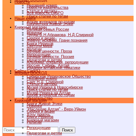
Новости
Недавний номер
Новости издательства
Статьи и авторы
Все новости СибРО
Поиск статей по тегам
Наши книги
Архив журналов по годам
Библиотека Живой Этики
Книжный магазин
Великая семья России
Новинки
Труды Б.Н.Абрамова, Н.Д.Спириной
Скидки и акции
Жемчуг исканий. Грани познания
Книги Рерихов
Светочи мира
Религии
Вечные ценности. Проза
Репродукции
Вечные ценности. Поэзия
Педагогам и детям
Альбомы, открытки, репродукции
Россия, Сибирь, Алтай
Издания алтайской тематики
Cайты СибРО
Журнал ВОСХОД
Сибирское Рериховское Общество
Недавний номер
Сайт Н.Д. Спириной
Статьи и авторы
Музей Рериха в Новосибирске
Поиск статей по тегам
Музей Рериха на Алтае
Архив журналов по годам
Издательство
Книжный магазин
Книги Живой Этики
Новинки
"Наследие Алтая" - Верх-Уймон
Скидки и акции
Хочу помочь
Книги Рерихов
Книжный магазин
Религии
Репродукции
Поиск
Педагогам и детям