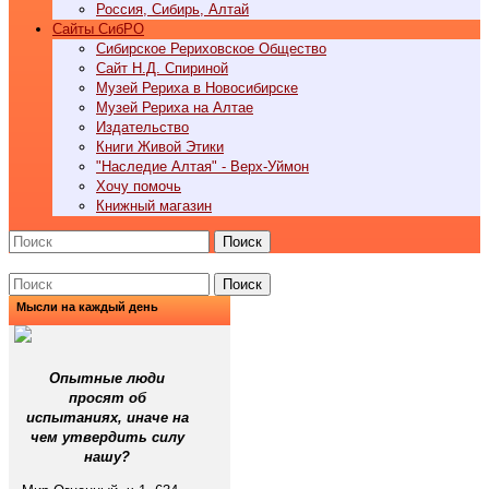
Россия, Сибирь, Алтай
Cайты СибРО
Сибирское Рериховское Общество
Сайт Н.Д. Спириной
Музей Рериха в Новосибирске
Музей Рериха на Алтае
Издательство
Книги Живой Этики
"Наследие Алтая" - Верх-Уймон
Хочу помочь
Книжный магазин
Поиск
Поиск
Мысли на каждый день
Опытные люди
просят об
испытаниях, иначе на
чем утвердить силу
нашу?