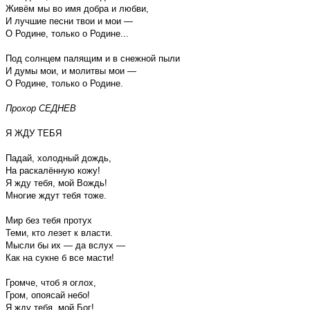
Живём мы во имя добра и любви,
И лучшие песни твои и мои —
О Родине, только о Родине...
Под солнцем палящим и в снежной пыли
И думы мои, и молитвы мои —
О Родине, только о Родине.
Прохор СЕДНЕВ
Я ЖДУ ТЕБЯ
Падай, холодный дождь,
На раскалённую кожу!
Я жду тебя, мой Вождь!
Многие ждут тебя тоже.
Мир без тебя протух
Теми, кто лезет к власти.
Мысли бы их — да вслух —
Как на сукне б все масти!
Громче, чтоб я оглох,
Гром, опоясай небо!
Я жду тебя, мой Бог!