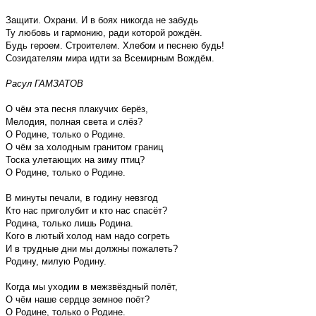
Защити. Охрани. И в боях никогда не забудь
Ту любовь и гармонию, ради которой рождён.
Будь героем. Строителем. Хлебом и песнею будь!
Созидателям мира идти за Всемирным Вождём.
Расул ГАМЗАТОВ
О чём эта песня плакучих берёз,
Мелодия, полная света и слёз?
О Родине, только о Родине.
О чём за холодным гранитом границ
Тоска улетающих на зиму птиц?
О Родине, только о Родине.
В минуты печали, в годину невзгод
Кто нас приголубит и кто нас спасёт?
Родина, только лишь Родина.
Кого в лютый холод нам надо согреть
И в трудные дни мы должны пожалеть?
Родину, милую Родину.
Когда мы уходим в межзвёздный полёт,
О чём наше сердце земное поёт?
О Родине, только о Родине.