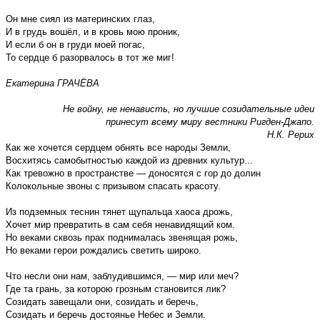
Он мне сиял из материнских глаз,
И в грудь вошёл, и в кровь мою проник,
И если б он в груди моей погас,
То сердце б разорвалось в тот же миг!
Екатерина ГРАЧЁВА
Не войну, не ненависть, но лучшие созидательные идеи
принесут всему миру вестники Ригден-Джапо.
Н.К. Рерих
Как же хочется сердцем обнять все народы Земли,
Восхитясь самобытностью каждой из древних культур...
Как тревожно в пространстве — доносятся с гор до долин
Колокольные звоны с призывом спасать красоту.
Из подземных теснин тянет щупальца хаоса дрожь,
Хочет мир превратить в сам себя ненавидящий ком.
Но веками сквозь прах поднималась звенящая рожь,
Но веками герои рождались светить широко.
Что несли они нам, заблудившимся, — мир или меч?
Где та грань, за которою грозным становится лик?
Созидать завещали они, созидать и беречь,
Созидать и беречь достоянье Небес и Земли.