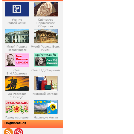
Учение
Сибирское
Живой Этики
Рериховское
Общество
Музей Рериха
Музей Рериха Верх-
Новосибирск
Уймон
Сайт
Сайт Н.Д.Спириной
Б.Н.Абрамова
ИЦ Россазия
Книжный магазин
"Восход"
Город мастеров
Наследие Алтая
Подписаться