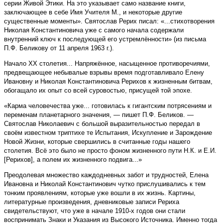
серии Живой Этики. На это указывает само название книги,
заключающее в себе Имя Учителя М., и некоторые другие
существенные моменты». Святослав Рерих писал: «...стихотворения
Николая Константиновича уже с самого начала содержали
внутренний ключ к последующей его устремлённости» (из письма
П.Ф. Беликову от 11 апреля 1963 г.).
Начало XX столетия... Напряжённое, насыщенное противоречиями,
предвещающее небывалые взрывы время подготавливало Елену
Ивановну и Николая Константиновича Рерихов к жизненным битвам,
обогащало их опыт со всей суровостью, присущей той эпохе.
«Карма человечества уже... готовилась к гигантским потрясениям и
переменам планетарного значения, — пишет П.Ф. Беликов. —
Святослав Николаевич с большой выразительностью передал в
своём известном триптихе те Испытания, Искупление и Зарождение
Новой Жизни, которые свершились в считанные годы нашего
столетия. Всё это было не просто фоном жизненного пути Н.К. и Е.И.
[Рерихов], а полем их жизненного подвига...»
Преодолевая множество каждодневных забот и трудностей, Елена
Ивановна и Николай Константинович чутко прислушивались к тем
тонким проявлениям, которые уже вошли в их жизнь. Картины,
литературные произведения, дневниковые записи Рериха
свидетельствуют, что уже в начале 1910-х годов они стали
воспринимать Знаки и Указания из Высокого Источника. Именно тогда