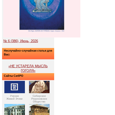
№ 6 (386), Июнь, 2026
Неслучайно-случайная статья для
Вас:
«НЕ УСТАРЕЛА МЫСЛЬ
ГОГОЛЯ»
Сайты СибРО
Учение
Сибирское
Живой Этики
Рериховское
Общество