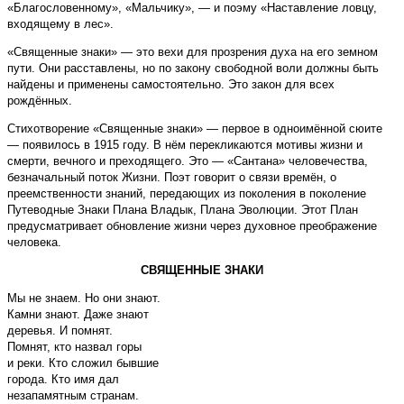
«Благословенному», «Мальчику», — и поэму «Наставление ловцу,
входящему в лес».
«Священные знаки» — это вехи для прозрения духа на его земном
пути. Они расставлены, но по закону свободной воли должны быть
найдены и применены самостоятельно. Это закон для всех
рождённых.
Стихотворение «Священные знаки» — первое в одноимённой сюите
— появилось в 1915 году. В нём перекликаются мотивы жизни и
смерти, вечного и преходящего. Это — «Сантана» человечества,
безначальный поток Жизни. Поэт говорит о связи времён, о
преемственности знаний, передающих из поколения в поколение
Путеводные Знаки Плана Владык, Плана Эволюции. Этот План
предусматривает обновление жизни через духовное преображение
человека.
СВЯЩЕННЫЕ ЗНАКИ
Мы не знаем. Но они знают.
Камни знают. Даже знают
деревья. И помнят.
Помнят, кто назвал горы
и реки. Кто сложил бывшие
города. Кто имя дал
незапамятным странам.