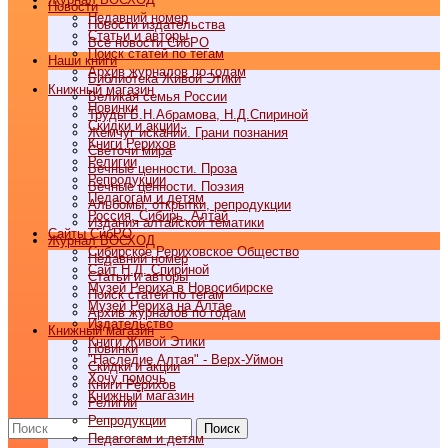
Новости
Недавний номер
Новости издательства
Статьи и авторы
Все новости СибРО
Поиск статей по тегам
Наши книги
Архив журналов по годам
Библиотека Живой Этики
Книжный магазин
Великая семья России
Новинки
Труды Б.Н.Абрамова, Н.Д.Спириной
Скидки и акции
Жемчуг исканий. Грани познания
Книги Рерихов
Светочи мира
Религии
Вечные ценности. Проза
Репродукции
Вечные ценности. Поэзия
Педагогам и детям
Альбомы, открытки, репродукции
Россия, Сибирь, Алтай
Издания алтайской тематики
Cайты СибРО
Журнал ВОСХОД
Сибирское Рериховское Общество
Недавний номер
Сайт Н.Д. Спириной
Статьи и авторы
Музей Рериха в Новосибирске
Поиск статей по тегам
Музей Рериха на Алтае
Архив журналов по годам
Издательство
Книжный магазин
Книги Живой Этики
Новинки
"Наследие Алтая" - Верх-Уймон
Скидки и акции
Хочу помочь
Книги Рерихов
Книжный магазин
Религии
Репродукции
Поиск
Педагогам и детям