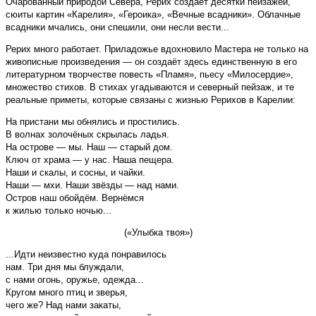
Очарованный природой Севера, Рерих создаёт десятки пейзажей,
сюиты картин «Карелия», «Героика», «Вечные всадники». Облачные
всадники мчались, они спешили, они несли вести...
Рерих много работает. Приладожье вдохновило Мастера не только на
живописные произведения — он создаёт здесь единственную в его
литературном творчестве повесть «Пламя», пьесу «Милосердие»,
множество стихов. В стихах угадываются и северный пейзаж, и те
реальные приметы, которые связаны с жизнью Рерихов в Карелии:
На пристани мы обнялись и простились.
В волнах золочёных скрылась ладья.
На острове — мы. Наш — старый дом.
Ключ от храма — у нас. Наша пещера.
Наши и скалы, и сосны, и чайки.
Наши — мхи. Наши звёзды — над нами.
Остров наш обойдём. Вернёмся
к жилью только ночью...
(«Улыбка твоя»)
...Идти неизвестно куда понравилось
нам. Три дня мы блуждали,
с нами огонь, оружье, одежда...
Кругом много птиц и зверья,
чего же? Над нами закаты,