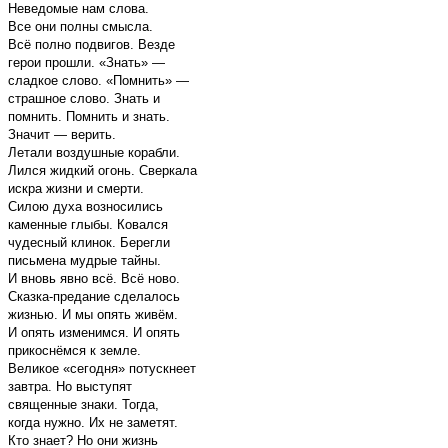
Неведомые нам слова.
Все они полны смысла.
Всё полно подвигов. Везде
герои прошли. «Знать» —
сладкое слово. «Помнить» —
страшное слово. Знать и
помнить. Помнить и знать.
Значит — верить.
Летали воздушные корабли.
Лился жидкий огонь. Сверкала
искра жизни и смерти.
Силою духа возносились
каменные глыбы. Ковался
чудесный клинок. Берегли
письмена мудрые тайны.
И вновь явно всё. Всё ново.
Сказка-предание сделалось
жизнью. И мы опять живём.
И опять изменимся. И опять
прикоснёмся к земле.
Великое «сегодня» потускнеет
завтра. Но выступят
священные знаки. Тогда,
когда нужно. Их не заметят.
Кто знает? Но они жизнь