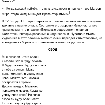
4
близки»
.
«...Когда каждый поймёт, что путь духа прост и приносит зов Матери
5
Мира, тогда каждый найдёт Врата открытыми»
.
В 1915 году Н.К. Рерих пережил острое воспаление лёгких и ощутил
дыхание смертного часа. Состояние его здоровья было настолько
критическим, что в газете «Биржевые ведомости» появился
бюллетень, информировавший о ходе болезни. Чувства и мысли
художника в этот сложный момент жизни передаёт стихотворение, не
вошедшее в сборник и сохранившееся только в рукописи:
СВОД
Мне сказали, что я болен.
Сказали, что я буду лежать.
Я буду лежать. Буду смотреть
в небо за окном. Может
быть, больной, я увижу иное
небо. Может быть, облака
построятся в храмы.
Дрожит воздух. Мелькают
невидимые мушки. Когда же
увижу иное небо? Не знаю,
скоро ли буду болен опять.
Если встану, я уйду к делу.