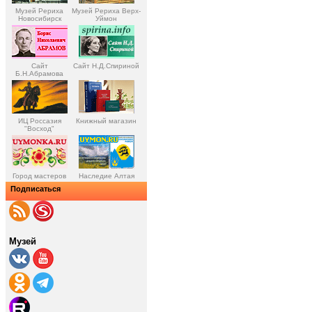
Музей Рериха
Музей Рериха Верх-
Новосибирск
Уймон
Сайт
Сайт Н.Д.Спириной
Б.Н.Абрамова
ИЦ Россазия
Книжный магазин
"Восход"
Город мастеров
Наследие Алтая
Подписаться
Музей