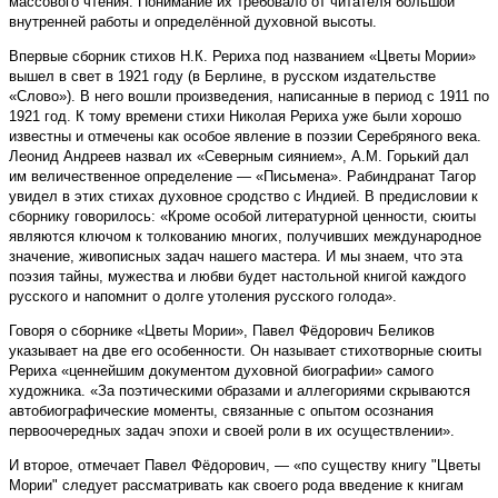
массового чтения. Понимание их требовало от читателя большой
внутренней работы и определённой духовной высоты.
Впервые сборник стихов Н.К. Рериха под названием «Цветы Мории»
вышел в свет в 1921 году (в Берлине, в русском издательстве
«Слово»). В него вошли произведения, написанные в период с 1911 по
1921 год. К тому времени стихи Николая Рериха уже были хорошо
известны и отмечены как особое явление в поэзии Серебряного века.
Леонид Андреев назвал их «Северным сиянием», А.М. Горький дал
им величественное определение — «Письмена». Рабиндранат Тагор
увидел в этих стихах духовное сродство с Индией. В предисловии к
сборнику говорилось: «Кроме особой литературной ценности, сюиты
являются ключом к толкованию многих, получивших международное
значение, живописных задач нашего мастера. И мы знаем, что эта
поэзия тайны, мужества и любви будет настольной книгой каждого
русского и напомнит о долге утоления русского голода».
Говоря о сборни­ке «Цветы Мории», Павел Фёдорович Беликов
указывает на две его особенности. Он называет стихотворные сюиты
Рериха «ценнейшим документом духовной биографии» самого
художника. «За поэтическими образами и аллегориями скрываются
автобиографические моменты, связанные с опытом осознания
первоочередных задач эпохи и своей роли в их осуществлении».
И второе, отмечает Павел Фёдорович, — «по существу книгу "Цветы
Мории" следует рассматривать как своего рода введение к книгам