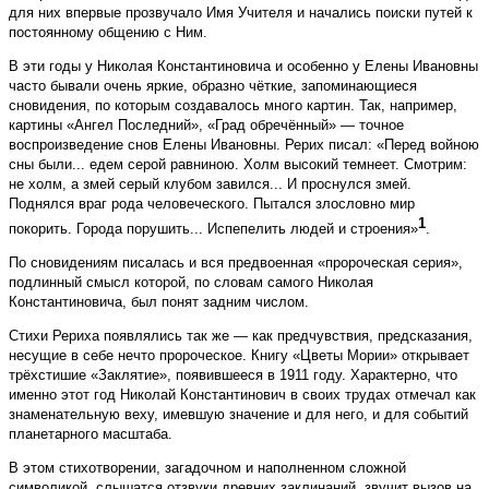
для них впервые прозвучало Имя Учителя и начались поиски путей к
постоянному общению с Ним.
В эти годы у Николая Константиновича и особенно у Елены Ивановны
часто бывали очень яркие, образно чёткие, запоминающиеся
сновидения, по которым создавалось много картин. Так, например,
картины «Ангел Последний», «Град обречённый» — точное
воспроизведение снов Елены Ивановны. Рерих писал: «Перед войною
сны были... едем серой равниною. Холм высокий темнеет. Смотрим:
не холм, а змей серый клубом завился... И проснулся змей.
Поднялся враг рода человеческого. Пытался злословно мир
1
покорить. Города порушить... Испепелить людей и строения»
.
По сновидениям писалась и вся предвоенная «про­роческая серия»,
подлинный смысл которой, по словам самого Николая
Константиновича, был понят задним числом.
Стихи Рериха появлялись так же — как предчувствия, предсказания,
несущие в себе нечто пророческое. Книгу «Цветы Мории» открывает
трёхстишие «Заклятие», появившееся в 1911 году. Характерно, что
именно этот год Николай Константинович в своих трудах отмечал как
знаменательную веху, имевшую значение и для него, и для событий
планетарного масштаба.
В этом стихотворении, загадочном и наполненном сложной
символикой, слышатся отзвуки древних заклинаний, звучит вызов на