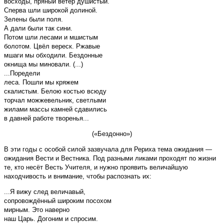
восходы, пряный ветер душистый.
Сперва шли широкой долиной.
Зелены были поля.
А дали были так сини.
Потом шли лесами и мшистым
болотом. Цвёл вереск. Ржавые
мшаги мы обходили. Бездонные
окнища мы миновали. (...)
...Поредели
леса. Пошли мы кряжем
скалистым. Белою костью всюду
торчал можжевельник, светлыми
жилами массы камней сдавились
в давней работе творенья...
(«Бездонно»)
В эти годы с особой силой зазвучала для Рериха тема ожидания —
ожидания Вести и Вестника. Под разными ликами проходят по жизни
те, кто несёт Весть Учителя, и нужно проявить величайшую
находчивость и внимание, чтобы распознать их:
...Я вижу след величавый,
сопровождённый широким посохом
мирным. Это наверно
наш Царь. Догоним и спросим.