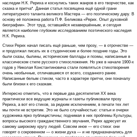
наследии Н.К. Рериха и коснулись таких жанров в его творчестве, как
сказка и притча*. Данная статья посвящена ещё одной грани
литературного таланта великого Мастера — его поэтическому дару. В
основу её положена работа П.Ф. Беликова «Рерих. Опыт духовной
биографии». Этот труд, оставшийся незавершённым, и сегодня
является наиболее глубоким исследованием поэтического наследия
Н.К. Рериха.
Стихи Рерих начал писать ещё раньше, чем прозу, — в отрочестве —
и продолжал писать их в студенческие и более поздние годы. Это
были сказы, былины, исторические баллады и поэмы, написанные в
классическом стиле русского стихосложения. Но уже в начале 1900-х
годов у Николая Константиновича стали появляться стихотворения
очень необычные, отличавшиеся от всего, созданного ранее.
Написанные белым стихом, часто в характере притчи, они поначалу
были близки к его сказкам.
Интересно отметить, что в первые два десятилетия XX века
практически все ведущие журналы и газеты публиковали прозу
Рериха, а вот его стихов, за редким исключением, в печати тех лет
мы почти не встретим. Это не было случайностью: статьи и очерки
художника ярко публицистичны; поднимая в них проблемы Культуры,
вопросы высокого гражданственного звучания, Рерих адресует их
самому широкому кругу людей. Совсем иное — его стихи: они
говорят о сокровенном — о жизни духа — и не предназначались для