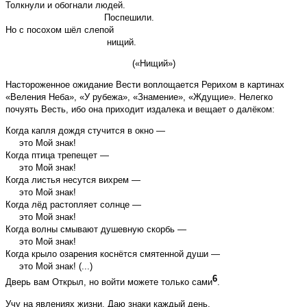
Толкнули и обогнали людей.
Поспешили.
Но с посохом шёл слепой
нищий.
(«Нищий»)
Настороженное ожидание Вести воплощается Рерихом в картинах
«Веления Неба», «У рубежа», «Знамение», «Ждущие». Нелегко
почуять Весть, ибо она приходит издалека и вещает о далёком:
Когда капля дождя стучится в окно —
это Мой знак!
Когда птица трепещет —
это Мой знак!
Когда листья несутся вихрем —
это Мой знак!
Когда лёд растопляет солнце —
это Мой знак!
Когда волны смывают душевную скорбь —
это Мой знак!
Когда крыло озарения коснётся смятенной души —
это Мой знак! (...)
6
Дверь вам Открыл, но войти можете только сами
.
Учу на явлениях жизни, Даю знаки каждый день.