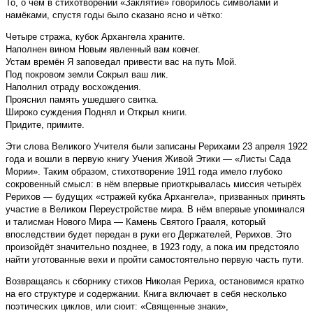
То, о чём в стихотворении «Заклятие» говорилось символами и
намёками, спустя годы было сказано ясно и чётко:
Четыре стража, кубок Архангела храните.
Наполнен вином Новым явленный вам ковчег.
Устам времён Я заповедал привести вас на путь Мой.
Под покровом земли Сокрыл ваш лик.
Наполнил отраду восхождения.
Прояснил память ушедшего свитка.
Широко суждения Поднял и Открыл книги.
Придите, примите.
Эти слова Великого Учителя были записаны Рерихами 23 апреля 1922
года и вошли в первую книгу Учения Живой Этики — «Листы Сада
Мории». Таким образом, стихотворение 1911 года имело глубоко
сокровенный смысл: в нём впервые приоткрывалась миссия четырёх
Рерихов — будущих «стражей кубка Архангела», призванных принять
участие в Великом Переустройстве мира. В нём впервые упоминался
и талисман Нового Мира — Камень Святого Грааля, который
впоследствии будет передан в руки его Держателей, Рерихов. Это
произойдёт значительно позднее, в 1923 году, а пока им предстояло
найти уготованные вехи и пройти самостоятельно первую часть пути.
Возвращаясь к сборнику стихов Николая Рериха, остановимся кратко
на его структуре и содержании. Книга включает в себя несколько
поэтических циклов, или сюит: «Священные знаки»,