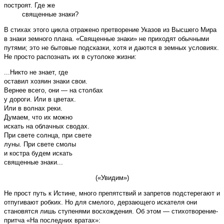
построят. Где же
священные знаки?
В стихах этого цикла отражено претворение Указов из Высшего Мира
в знаки земного плана. «Священные знаки» не приходят обычными
путями; это не бытовые подсказки, хотя и даются в земных условиях.
Не просто распознать их в сутолоке жизни:
...Никто не знает, где
оставил хозяин знаки свои.
Вернее всего, они — на столбах
у дороги. Или в цветах.
Или в волнах реки.
Думаем, что их можно
искать на облачных сводах.
При свете солнца, при свете
луны. При свете смолы
и костра будем искать
священные знаки...
(«Увидим»)
Не прост путь к Истине, много препятствий и запретов подстерегают и
отпугивают робких. Но для смелого, дерзающего искателя они
становятся лишь ступенями восхождения. Об этом — стихотворение-
притча «На последних вратах»: