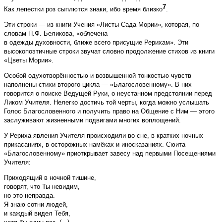
7
Как лепестки роз сыплются знаки, ибо время близко
.
Эти строки — из книги Учения «Листы Сада Мории», которая, по
словам П.Ф. Беликова, «облечена
в одежды духовности, ближе всего присущие Рерихам». Эти
высокопоэтичные строки звучат словно продолжение стихов из книги
«Цветы Мории».
Особой одухотворённостью и возвышенной тонкостью чувств
наполнены стихи второго цикла — «Благословенному». В них
говорится о поиске Ведущей Руки, о неустанном предстоянии перед
Ликом Учителя. Нелегко достичь той черты, когда можно услышать
Голос Благословенного и получить право на Общение с Ним — этого
заслуживают жизненными подвигами многих воплощений.
У Рериха явления Учителя происходили во сне, в кратких ночных
прикасаниях, в осторожных намёках и иносказаниях. Сюита
«Благословенному» приоткрывает завесу над первыми Посещениями
Учителя:
Приходящий в ночной тишине,
говорят, что Ты невидим,
но это неправда.
Я знаю сотни людей,
и каждый видел Тебя,