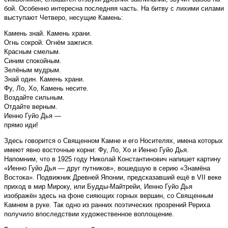
бой. Особенно интересна последняя часть. На битву с лихими силами
выступают Четверо, несущие Камень:
Камень знай. Камень храни.
Огнь сокрой. Огнём зажгися.
Красным смелым.
Синим спокойным.
Зелёным мудрым.
Знай один. Камень храни.
Фу, Ло, Хо, Камень несите.
Воздайте сильным.
Отдайте верным.
Иенно Гуйо Дья —
прямо иди!
Здесь говорится о Священном Камне и его Носителях, имена которых
имеют явно восточные корни: Фу, Ло, Хо и Иенно Гуйо Дья.
Напомним, что в 1925 году Николай Константинович напишет картину
«Иенно Гуйо Дья — друг путников», вошедшую в серию «Знамёна
Востока». Подвижник Древней Японии, предсказавший ещё в VII веке
приход в мир Мироку, или Будды-Майтрейи, Иенно Гуйо Дья
изображён здесь на фоне сияющих горных вершин, со Священным
Камнем в руке. Так одно из ранних поэтических прозрений Рериха
получило впоследствии художественное воплощение.