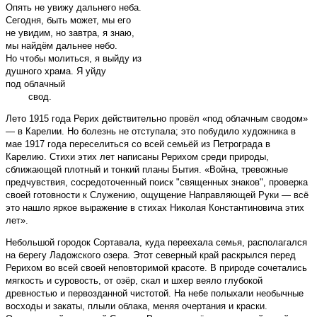
Опять не увижу дальнего неба.
Сегодня, быть может, мы его
не увидим, но завтра, я знаю,
мы найдём дальнее небо.
Но чтобы молиться, я выйду из
душного храма. Я уйду
под облачный
свод.
Лето 1915 года Рерих действительно провёл «под облачным сводом»
— в Карелии. Но болезнь не отступала; это побудило художника в
мае 1917 года переселиться со всей семьёй из Петрограда в
Карелию. Стихи этих лет написаны Рерихом среди природы,
сближающей плотный и тонкий планы Бытия. «Война, тревожные
предчувствия, сосредоточенный поиск "священных знаков", проверка
своей готовности к Служению, ощущение Направляющей Руки — всё
это нашло яркое выражение в стихах Николая Константиновича этих
лет».
Небольшой городок Сортавала, куда переехала семья, располагался
на берегу Ладожского озера. Этот северный край раскрылся перед
Рерихом во всей своей неповторимой красоте. В природе сочетались
мягкость и суровость, от озёр, скал и шхер веяло глубокой
древностью и первозданной чистотой. На небе полыхали необычные
восходы и закаты, плыли облака, меняя очертания и краски.