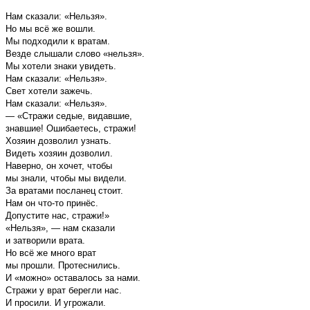
Нам сказали: «Нельзя».
Но мы всё же вошли.
Мы подходили к вратам.
Везде слышали слово «нельзя».
Мы хотели знаки увидеть.
Нам сказали: «Нельзя».
Свет хотели зажечь.
Нам сказали: «Нельзя».
— «Стражи седые, видавшие,
знавшие! Ошибаетесь, стражи!
Хозяин дозволил узнать.
Видеть хозяин дозволил.
Наверно, он хочет, чтобы
мы знали, чтобы мы видели.
За вратами посланец стоит.
Нам он что-то принёс.
Допустите нас, стражи!»
«Нельзя», — нам сказали
и затворили врата.
Но всё же много врат
мы прошли. Протеснились.
И «можно» оставалось за нами.
Стражи у врат берегли нас.
И просили. И угрожали.