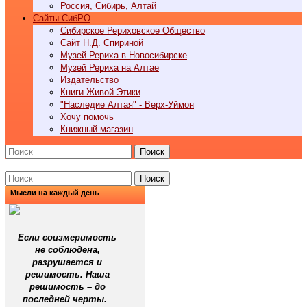
Россия, Сибирь, Алтай
Cайты СибРО
Сибирское Рериховское Общество
Сайт Н.Д. Спириной
Музей Рериха в Новосибирске
Музей Рериха на Алтае
Издательство
Книги Живой Этики
"Наследие Алтая" - Верх-Уймон
Хочу помочь
Книжный магазин
Поиск
Поиск
Мысли на каждый день
Если соизмеримость
не соблюдена,
разрушается и
решимость. Наша
решимость – до
последней черты.