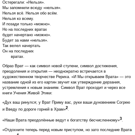
Остерегали: «Нельзя».
Мы запомнили всюду «нельзя».
Нельзя всё. Нельзя обо всём.
Нельзя ко всему.
И позади только «можно».
Но на последних вратах
будет начертано «можно».
Будет за нами «нельзя».
Так велел начертать
Он на последних
вратах.
Образ Врат — как символ новой ступени, символ достижения,
преодоления и открытия — неоднократно встречается в
художественном творчестве Рериха. «И Мы открываем Врата» — это
название одной из его картин звучит как утверждение дерзания,
устремления к новым знаниям. Символ Врат проходит и через все
книги Учения Живой Этики:
«Дух ваш ринулся; у Врат Приму вас, руки ваши дуновением Согрею
2
и Введу по дороге горней в Храм»
.
3
«Наши Врата преодолённые ведут к богатству бесчисленному»
.
«Отдохните теперь перед новым приступом, но зато последние Врата