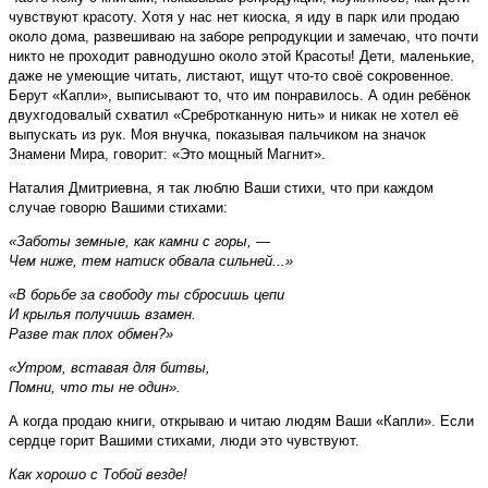
чувствуют красоту. Хотя у нас нет киоска, я иду в парк или продаю
около дома, развешиваю на заборе репродукции и замечаю, что почти
никто не проходит равнодушно около этой Красоты! Дети, маленькие,
даже не умеющие читать, листают, ищут что-то своё сокровенное.
Берут «Капли», выписывают то, что им понравилось. А один ребёнок
двухгодовалый схватил «Сребротканную нить» и никак не хотел её
выпускать из рук. Моя внучка, показывая пальчиком на значок
Знамени Мира, говорит: «Это мощный Магнит».
Наталия Дмитриевна, я так люблю Ваши стихи, что при каждом
случае говорю Вашими стихами:
«Заботы земные, как камни с горы, —
Чем ниже, тем натиск обвала сильней...»
«В борьбе за свободу ты сбросишь цепи
И крылья получишь взамен.
Разве так плох обмен?»
«Утром, вставая для битвы,
Помни, что ты не один».
А когда продаю книги, открываю и читаю людям Ваши «Капли». Если
сердце горит Вашими стихами, люди это чувствуют.
Как хорошо с Тобой везде!