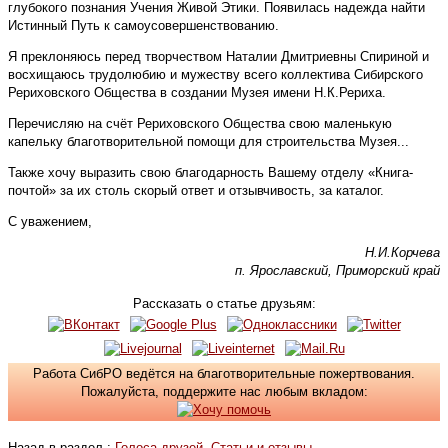
глубокого познания Учения Живой Этики. Появилась надежда найти
Истинный Путь к самоусовершенствованию.
Я преклоняюсь перед творчеством Наталии Дмитриевны Спириной и
восхищаюсь трудолюбию и мужеству всего коллектива Сибирского
Рериховского Общества в создании Музея имени Н.К.Рериха.
Перечисляю на счёт Рериховского Общества свою маленькую
капельку благотворительной помощи для строительства Музея...
Также хочу выразить свою благодарность Вашему отделу «Книга-
почтой» за их столь скорый ответ и отзывчивость, за каталог.
С уважением,
Н.И.Корчева
п. Ярославский, Приморский край
Рассказать о статье друзьям:
Работа СибРО ведётся на благотворительные пожертвования.
Пожалуйста, поддержите нас любым вкладом:
Назад в раздел :
Голоса друзей. Статьи и отзывы