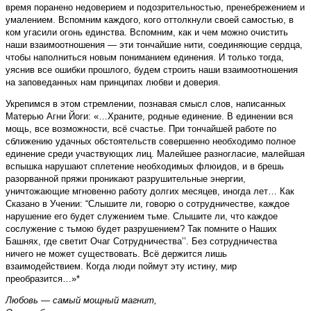
время поранено недоверием и подозрительностью, пренебрежением и
умалением. Вспомним каждого, кого оттолкнули своей самостью, в
ком угасили огонь единства. Вспомним, как и чем можно очистить
наши взаимоотношения — эти тончайшие нити, соединяющие сердца,
чтобы наполниться новым пониманием единения. И только тогда,
уяснив все ошибки прошлого, будем строить наши взаимоотношения
на заповеданных нам принципах любви и доверия.
Укрепимся в этом стремлении, познавая смысл слов, написанных
Матерью Агни Йоги: «…Храните, родные единение. В единении вся
мощь, все возможности, всё счастье. При тончайшей работе по
сближению удачных обстоятельств совершенно необходимо полное
единение среди участвующих лиц. Малейшее разногласие, малейшая
вспышка нарушают сплетение необходимых флюидов, и в брешь
разорванной пряжи проникают разрушительные энергии,
уничтожающие мгновенно работу долгих месяцев, иногда лет… Как
Сказано в Учении: “Слышите ли, говорю о сотрудничестве, каждое
нарушение его будет служением тьме. Слышите ли, что каждое
сослужение с тьмою будет разрушением? Так помните о Наших
Башнях, где светит Очаг Сотрудничества’’. Без сотрудничества
ничего не может существовать. Всё держится лишь
взаимодействием. Когда люди поймут эту истину, мир
преобразится…»*
Любовь — самый мощный магнит,