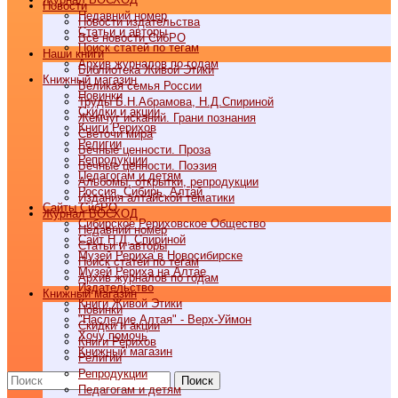
Новости
Недавний номер
Новости издательства
Статьи и авторы
Все новости СибРО
Поиск статей по тегам
Наши книги
Архив журналов по годам
Библиотека Живой Этики
Книжный магазин
Великая семья России
Новинки
Труды Б.Н.Абрамова, Н.Д.Спириной
Скидки и акции
Жемчуг исканий. Грани познания
Книги Рерихов
Светочи мира
Религии
Вечные ценности. Проза
Репродукции
Вечные ценности. Поэзия
Педагогам и детям
Альбомы, открытки, репродукции
Россия, Сибирь, Алтай
Издания алтайской тематики
Cайты СибРО
Журнал ВОСХОД
Сибирское Рериховское Общество
Недавний номер
Сайт Н.Д. Спириной
Статьи и авторы
Музей Рериха в Новосибирске
Поиск статей по тегам
Музей Рериха на Алтае
Архив журналов по годам
Издательство
Книжный магазин
Книги Живой Этики
Новинки
"Наследие Алтая" - Верх-Уймон
Скидки и акции
Хочу помочь
Книги Рерихов
Книжный магазин
Религии
Репродукции
Поиск
Педагогам и детям