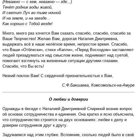
(Неважно — с кем, неважно — где...)
Течёт родник воды живой,
И светит Луч во тьме ночной
И на земле, и на звезде...
Как хорошо с Тобой везде!
Много, много раз хочется Вам сказать спасибо, спасибо, спасибо за
Ваше Творчество! Желаю Вам, дорогая Наталия Дмитриевна,
выдержать всё в наше нелёгкое время, непростое время. Спасибо,
что Ваши «Отблески», стихи «Капли», «Перед Восходом» заставляют
людей призадуматься над смыслом жизни, поднимают над суетой,
помогают взглянуть на жизненные ситуации другими глазами.
Спасибо, что Вы есть!
Низкий поклон Вам! С сердечной признательностью к Вам,
С.Ф.Бакшаева, Комсомольск-на-Амуре
О любви и доверии
Однажды в беседе с Наталией Дмитриевной Спириной возник вопрос
об основах сотрудничества и единения. Она кратко и ясно объяснила,
что сотрудничество строится на двух основаниях: любви к делу и
доверии сотрудников друг к другу.
Задумаемся над этим глубже. Вспомним, сколько людей было в своё