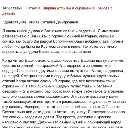
Теги статьи:
Наталия Спирина (отзывы и обращения)
,
работа с
детьми
Здравствуйте, милая Наталия Дмитриевна!
Я очень много думаю о Вас с нежностью и радостью. Я мысленно
разговариваю с Вами, как с горячо любимой Матерью, ощущаю
близко, как будто Вы рядом! Вспоминаю Ваши добрые глаза, полные
любви, когда была на Круглом столе в июле. Так хотелось много
спросить, а увидела Ваши глаза, и всё стало ясно.
Когда читаю Ваши стихи, слушаю кассеты с Вашими выступлениями,
чувство огромной, невыразимой благодарности заполняет моё
сердце! Совершенно другими глазами смотрю на облака, на деревья,
на людей. Смотрю глазами и сердцем Ваших чудных хрустальных
стихов! Когда читала сказку «В стране, где всё возможно» такие
строки — «И в этих обильных щедрых лучах травы и растения
сверкали и благоухали, распространяя вокруг себя такое благовоние,
что оно казалось почти осязаемым
». Эти строки вызвали у меня
такой неописуемый восторг, что я расплакалась, ощутив на мгновение
эту красоту. Наверно, в это мгновение я побывала на этой Планете.
Обязательно все дети должны читать эту книгу. Я отксерокопировала
эту сказку и раздам её детям. Так просто, доступно и красиво
написано о мыслях. Дети — это самый чуткий и понимающий народ.
Часто хожу с книгами, показываю репродукции, изумляюсь, как дети