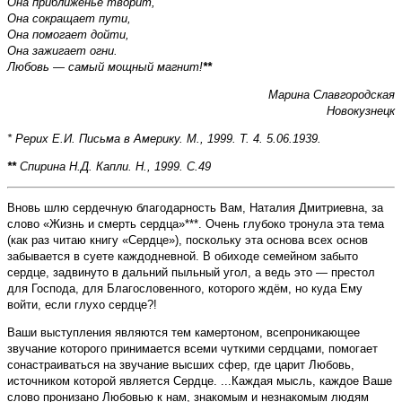
Она приближенье творит,
Она сокращает пути,
Она помогает дойти,
Она зажигает огни.
Любовь — самый мощный магнит!
**
Марина Славгородская
Новокузнецк
* Рерих Е.И. Письма в Америку. М., 1999. Т. 4. 5.06.1939.
**
Спирина Н.Д. Капли. Н., 1999. С.49
Вновь шлю сердечную благодарность Вам, Наталия Дмитриевна, за
слово «Жизнь и смерть сердца»***. Очень глубоко тронула эта тема
(как раз читаю книгу «Сердце»), поскольку эта основа всех основ
забывается в суете каждодневной. В обиходе семейном забыто
сердце, задвинуто в дальний пыльный угол, а ведь это — престол
для Господа, для Благословенного, которого ждём, но куда Ему
войти, если глухо сердце?!
Ваши выступления являются тем камертоном, всепроникающее
звучание которого принимается всеми чуткими сердцами, помогает
сонастраиваться на звучание высших сфер, где царит Любовь,
источником которой является Сердце. ...Каждая мысль, каждое Ваше
слово пронизано Любовью к нам, знакомым и незнакомым людям