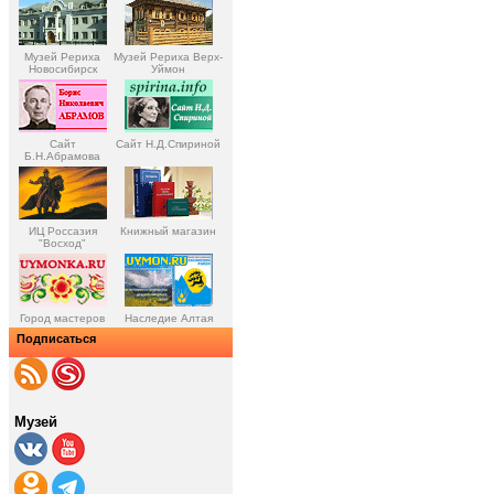
Музей Рериха
Музей Рериха Верх-
Новосибирск
Уймон
Сайт
Сайт Н.Д.Спириной
Б.Н.Абрамова
ИЦ Россазия
Книжный магазин
"Восход"
Город мастеров
Наследие Алтая
Подписаться
Музей