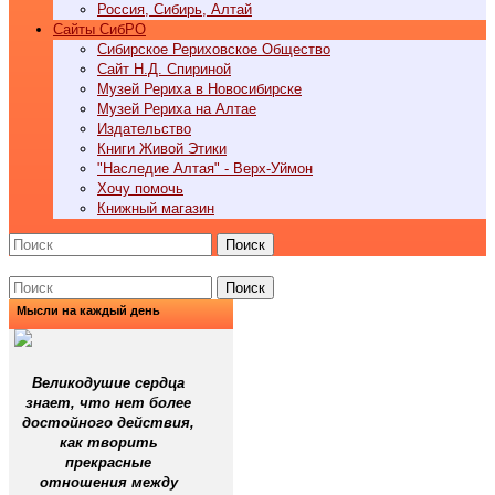
Россия, Сибирь, Алтай
Cайты СибРО
Сибирское Рериховское Общество
Сайт Н.Д. Спириной
Музей Рериха в Новосибирске
Музей Рериха на Алтае
Издательство
Книги Живой Этики
"Наследие Алтая" - Верх-Уймон
Хочу помочь
Книжный магазин
Поиск
Поиск
Мысли на каждый день
Великодушие сердца
знает, что нет более
достойного действия,
как творить
прекрасные
отношения между