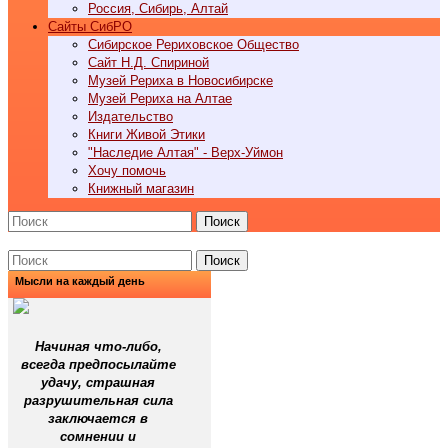
Россия, Сибирь, Алтай
Cайты СибРО
Сибирское Рериховское Общество
Сайт Н.Д. Спириной
Музей Рериха в Новосибирске
Музей Рериха на Алтае
Издательство
Книги Живой Этики
"Наследие Алтая" - Верх-Уймон
Хочу помочь
Книжный магазин
Поиск
Поиск
Мысли на каждый день
Начиная что-либо,
всегда предпосылайте
удачу, страшная
разрушительная сила
заключается в
сомнении и