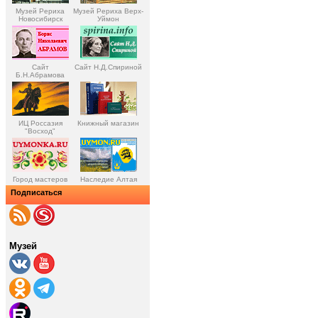
Музей Рериха
Музей Рериха Верх-
Новосибирск
Уймон
Сайт
Сайт Н.Д.Спириной
Б.Н.Абрамова
ИЦ Россазия
Книжный магазин
"Восход"
Город мастеров
Наследие Алтая
Подписаться
Музей