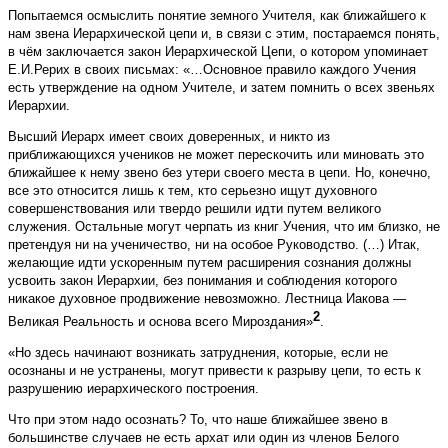
Попытаемся осмыслить понятие земного Учителя, как ближайшего к
нам звена Иерархической цепи и, в связи с этим, постараемся понять,
в чём заключается закон Иерархической Цепи, о котором упоминает
Е.И.Рерих в своих письмах: «…Основное правило каждого Учения
есть утверждение на одном Учителе, и затем помнить о всех звеньях
Иерархии.
Высший Иерарх имеет своих доверенных, и никто из
приближающихся учеников не может перескочить или миновать это
ближайшее к нему звено без утери своего места в цепи. Но, конечно,
все это относится лишь к тем, кто серьезно ищут духовного
совершенствования или твердо решили идти путем великого
служения. Остальные могут черпать из книг Учения, что им близко, не
претендуя ни на ученичество, ни на особое Руководство. (…) Итак,
желающие идти ускоренным путем расширения сознания должны
усвоить закон Иерархии, без понимания и соблюдения которого
никакое духовное продвижение невозможно. Лестница Иакова —
2
Великая Реальность и основа всего Мироздания»
.
«Но здесь начинают возникать затруднения, которые, если не
осознаны и не устранены, могут привести к разрыву цепи, то есть к
разрушению иерархического построения.
Что при этом надо осознать? То, что наше ближайшее звено в
большинстве случаев не есть архат или один из членов Белого