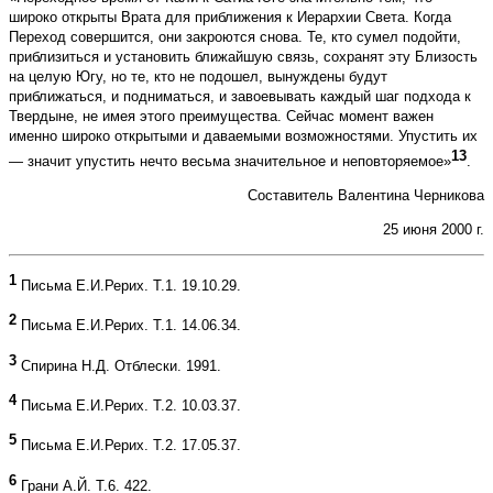
широко открыты Врата для приближения к Иерархии Света. Когда
Переход совершится, они закроются снова. Те, кто сумел подойти,
приблизиться и установить ближайшую связь, сохранят эту Близость
на целую Югу, но те, кто не подошел, вынуждены будут
приближаться, и подниматься, и завоевывать каждый шаг подхода к
Твердыне, не имея этого преимущества. Сейчас момент важен
именно широко открытыми и даваемыми возможностями. Упустить их
13
— значит упустить нечто весьма значительное и неповторяемое»
.
Составитель Валентина Черникова
25 июня 2000 г.
1
Письма Е.И.Рерих. Т.1. 19.10.29.
2
Письма Е.И.Рерих. Т.1. 14.06.34.
3
Спирина Н.Д. Отблески. 1991.
4
Письма Е.И.Рерих. Т.2. 10.03.37.
5
Письма Е.И.Рерих. Т.2. 17.05.37.
6
Грани А.Й. Т.6. 422.