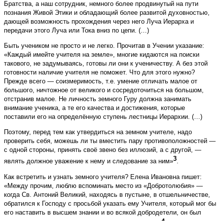
Братства, а наш сотрудник, немного более продвинутый на пути
познания Живой Этики и обладающий более развитой духовностью,
дающей возможность прохождения через него Луча Иерарха и
передачи этого Луча или Тока вниз по цепи. (…)
Быть учеником не просто и не легко. Прочитав в Учении указание:
«Каждый имейте учителя на земле», многие кидаются на поиски
такового, не задумываясь, готовы ли они к ученичеству. А без этой
готовности наличие учителя не поможет. Что для этого нужно?
Прежде всего — соизмеримость, т.е. умение отличать малое от
большого, ничтожное от великого и сосредоточиться на большом,
отстранив малое. Не личность земного Гуру должна занимать
внимание ученика, а те его качества и достижения, которые
поставили его на определённую ступень лестницы Иерархии. (…)
Поэтому, перед тем как утвердиться на земном учителе, надо
проверить себя, можешь ли ты вместить пару противоположностей —
с одной стороны, принять своё звено без иллюзий, а с другой, —
3
являть должное уважение к нему и следование за ним»
.
Как встретить и узнать земного учителя? Елена Ивановна пишет:
«Между прочим, люблю вспоминать место из «Добротолюбия» —
когда Св. Антоний Великий, находясь в пустыне, в отшельничестве,
обратился к Господу с просьбой указать ему Учителя, который мог бы
его наставить в высшем знании и во всякой добродетели, он был