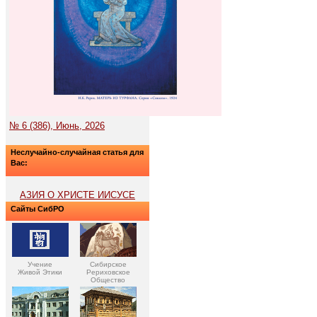
№ 6 (386), Июнь, 2026
Неслучайно-случайная статья для
Вас:
АЗИЯ О ХРИСТЕ ИИСУСЕ
Сайты СибРО
Учение
Сибирское
Живой Этики
Рериховское
Общество