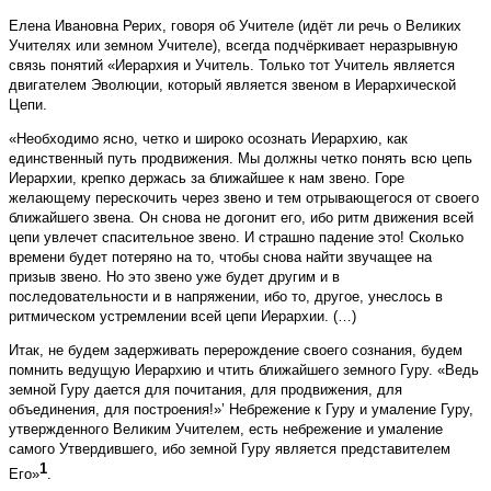
Елена Ивановна Рерих, говоря об Учителе (идёт ли речь о Великих
Учителях или земном Учителе), всегда подчёркивает неразрывную
связь понятий «Иерархия и Учитель. Только тот Учитель является
двигателем Эволюции, который является звеном в Иерархической
Цепи.
«Необходимо ясно, четко и широко осознать Иерархию, как
единственный путь продвижения. Мы должны четко понять всю цепь
Иерархии, крепко держась за ближайшее к нам звено. Горе
желающему перескочить через звено и тем отрывающегося от своего
ближайшего звена. Он снова не догонит его, ибо ритм движения всей
цепи увлечет спасительное звено. И страшно падение это! Сколько
времени будет потеряно на то, чтобы снова найти звучащее на
призыв звено. Но это звено уже будет другим и в
последовательности и в напряжении, ибо то, другое, унеслось в
ритмическом устремлении всей цепи Иерархии. (…)
Итак, не будем задерживать перерождение своего сознания, будем
помнить ведущую Иерархию и чтить ближайшего земного Гуру. «Ведь
земной Гуру дается для почитания, для продвижения, для
объединения, для построения!»’ Небрежение к Гуру и умаление Гуру,
утвержденного Великим Учителем, есть небрежение и умаление
самого Утвердившего, ибо земной Гуру является представителем
1
Его»
.