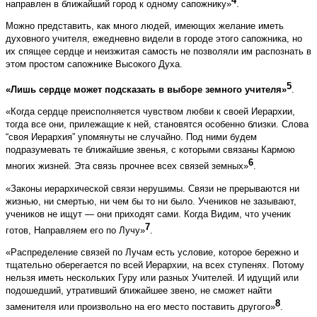
4
направлен в ближайший город к одному сапожнику»
.
Можно представить, как много людей, имеющих желание иметь
духовного учителя, ежедневно видели в городе этого сапожника, но
их спящее сердце и неизжитая самость не позволяли им распознать в
этом простом сапожнике Высокого Духа.
5
«Лишь сердце может подсказать в выборе земного учителя»
.
«Когда сердце преисполняется чувством любви к своей Иерархии,
тогда все они, прилежащие к ней, становятся особенно близки. Слова
“своя Иерархия” упомянуты не случайно. Под ними будем
подразумевать те ближайшие звенья, с которыми связаны Кармою
6
многих жизней. Эта связь прочнее всех связей земных»
.
«Законы иерархической связи нерушимы. Связи не прерываются ни
жизнью, ни смертью, ни чем бы то ни было. Учеников не зазывают,
учеников не ищут — они приходят сами. Когда Видим, что ученик
7
готов, Направляем его по Лучу»
.
«Распределение связей по Лучам есть условие, которое бережно и
тщательно оберегается по всей Иерархии, на всех ступенях. Потому
нельзя иметь нескольких Гуру или разных Учителей. И идущий или
подошедший, утративший ближайшее звено, не сможет найти
8
заменителя или произвольно на его место поставить другого»
.