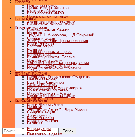
Новости
Недавний номер
Новости издательства
Статьи и авторы
Все новости СибРО
Поиск статей по тегам
Наши книги
Архив журналов по годам
Библиотека Живой Этики
Книжный магазин
Великая семья России
Новинки
Труды Б.Н.Абрамова, Н.Д.Спириной
Скидки и акции
Жемчуг исканий. Грани познания
Книги Рерихов
Светочи мира
Религии
Вечные ценности. Проза
Репродукции
Вечные ценности. Поэзия
Педагогам и детям
Альбомы, открытки, репродукции
Россия, Сибирь, Алтай
Издания алтайской тематики
Cайты СибРО
Журнал ВОСХОД
Сибирское Рериховское Общество
Недавний номер
Сайт Н.Д. Спириной
Статьи и авторы
Музей Рериха в Новосибирске
Поиск статей по тегам
Музей Рериха на Алтае
Архив журналов по годам
Издательство
Книжный магазин
Книги Живой Этики
Новинки
"Наследие Алтая" - Верх-Уймон
Скидки и акции
Хочу помочь
Книги Рерихов
Книжный магазин
Религии
Репродукции
Поиск
Педагогам и детям