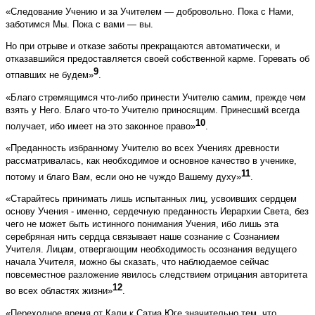
«Следование Учению и за Учителем — добровольно. Пока с Нами,
заботимся Мы. Пока с вами — вы.
Но при отрыве и отказе заботы прекращаются автоматически, и
отказавшийся предоставляется своей собственной карме. Горевать об
9
отпавших не будем»
.
«Благо стремящимся что-либо принести Учителю самим, прежде чем
взять у Него. Благо что-то Учителю приносящим. Принесший всегда
10
получает, ибо имеет на это законное право»
.
«Преданность избранному Учителю во всех Учениях древности
рассматривалась, как необходимое и основное качество в ученике,
11
потому и благо Вам, если оно не чуждо Вашему духу»
.
«Старайтесь принимать лишь испытанных лиц, усвоивших сердцем
основу Учения - именно, сердечную преданность Иерархии Света, без
чего не может быть истинного понимания Учения, ибо лишь эта
серебряная нить сердца связывает наше сознание с Сознанием
Учителя. Лицам, отвергающим необходимость осознания ведущего
начала Учителя, можно бы сказать, что наблюдаемое сейчас
повсеместное разложение явилось следствием отрицания авторитета
12
во всех областях жизни»
.
«Переходное время от Кали к Сатиа Юге значительно тем, что