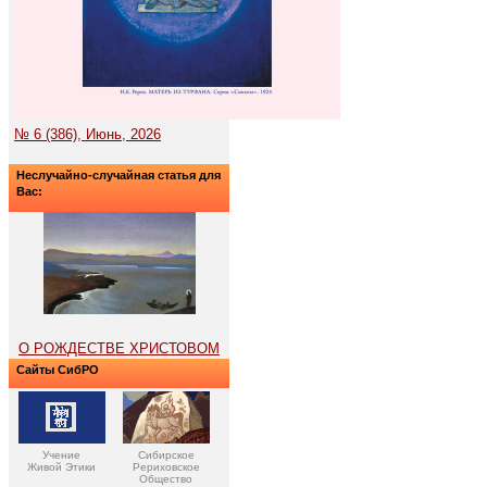
№ 6 (386), Июнь, 2026
Неслучайно-случайная статья для
Вас:
О РОЖДЕСТВЕ ХРИСТОВОМ
Сайты СибРО
Учение
Сибирское
Живой Этики
Рериховское
Общество