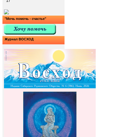
17
"Мочь помочь - счастье"
Журнал ВОСХОД