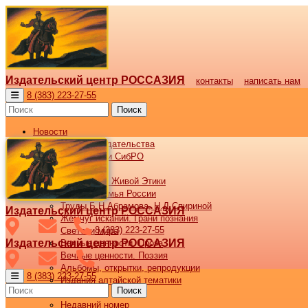
Издательский центр РОССАЗИЯ
контакты
написать нам
8 (383) 223-27-55
Поиск
Новости
Новости издательства
Все новости СибРО
Наши книги
Библиотека Живой Этики
Великая семья России
Труды Б.Н.Абрамова, Н.Д.Спириной
Издательский центр РОССАЗИЯ
Жемчуг исканий. Грани познания
8 (383) 223-27-55
Светочи мира
Издательский центр РОССАЗИЯ
Вечные ценности. Проза
Вечные ценности. Поэзия
Альбомы, открытки, репродукции
8 (383) 223-27-55
Издания алтайской тематики
Поиск
Журнал ВОСХОД
Недавний номер