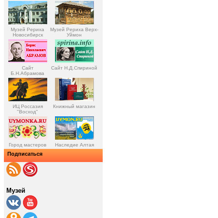
Музей Рериха
Музей Рериха Верх-
Новосибирск
Уймон
Сайт
Сайт Н.Д.Спириной
Б.Н.Абрамова
ИЦ Россазия
Книжный магазин
"Восход"
Город мастеров
Наследие Алтая
Подписаться
Музей