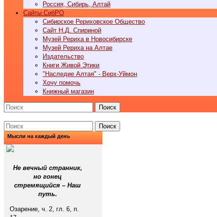
Россия, Сибирь, Алтай
Cайты СибРО
Сибирское Рериховское Общество
Сайт Н.Д. Спириной
Музей Рериха в Новосибирске
Музей Рериха на Алтае
Издательство
Книги Живой Этики
"Наследие Алтая" - Верх-Уймон
Хочу помочь
Книжный магазин
Поиск
Поиск
Мысли на каждый день
Не вечный странник,
но гонец
стремящийся – Наш
путь.
Озарение, ч. 2, гл. 6, п.