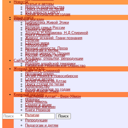
Новости
Статьи и авторы
Новости издательства
Поиск статей по тегам
Все новости СибРО
Архив журналов по годам
Наши книги
Книжный магазин
Библиотека Живой Этики
Новинки
Великая семья России
Скидки и акции
Труды Б.Н.Абрамова, Н.Д.Спириной
Книги Рерихов
Жемчуг исканий. Грани познания
Религии
Светочи мира
Репродукции
Вечные ценности. Проза
Педагогам и детям
Вечные ценности. Поэзия
Россия, Сибирь, Алтай
Альбомы, открытки, репродукции
Cайты СибРО
Издания алтайской тематики
Сибирское Рериховское Общество
Журнал ВОСХОД
Сайт Н.Д. Спириной
Недавний номер
Музей Рериха в Новосибирске
Статьи и авторы
Музей Рериха на Алтае
Поиск статей по тегам
Издательство
Архив журналов по годам
Книги Живой Этики
Книжный магазин
"Наследие Алтая" - Верх-Уймон
Новинки
Хочу помочь
Скидки и акции
Книжный магазин
Книги Рерихов
Религии
Поиск
Репродукции
Педагогам и детям