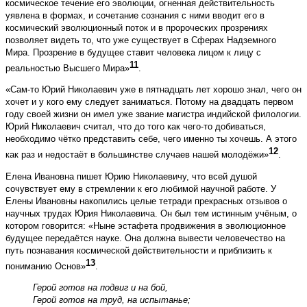
космическое течение его эволюции, огненная действительность
уявлена в формах, и сочетание сознания с ними вводит его в
космический эволюционный поток и в пророческих прозрениях
позволяет видеть то, что уже существует в Сферах Надземного
Мира. Прозрение в будущее ставит человека лицом к лицу с
11
реальностью Высшего Мира»
.
«Сам-то Юрий Николаевич уже в пятнадцать лет хорошо знал, чего он
хочет и у кого ему следует заниматься. Потому на двадцать первом
году своей жизни он имел уже звание магистра индийской филологии.
Юрий Николаевич считал, что до того как чего-то добиваться,
необходимо чётко представить себе, чего именно ты хочешь. А этого
12
как раз и недостаёт в большинстве случаев нашей молодёжи»
.
Елена Ивановна пишет Юрию Николаевичу, что всей душой
сочувствует ему в стремлении к его любимой научной работе. У
Елены Ивановны накопились целые тетради прекрасных отзывов о
научных трудах Юрия Николаевича. Он был тем истинным учёным, о
котором говорится: «Ныне эстафета продвижения в эволюционное
будущее передаётся науке. Она должна вывести человечество на
путь познавания космической действительности и приблизить к
13
пониманию Основ»
.
Герой готов на подвиг и на бой,
Герой готов на труд, на испытанье;