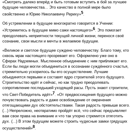
«Смотреть далеко вперёд и быть готовым вступить в бой за лучшее
будущее человечества... Это качество в полной мере было
5
свойственно и Юрию Николаевичу Рериху»
.
Об устремлении в будущее многократно говорится в Учении:
6
«Устремитесь в будущее мимо сажи настоящего»
. Это помогает
преодолевать неприятности текущей личной жизни, перенося своё
сознание, свои мысли и мечты в желаемое будущее.
«Великое и светлое будущее суждено человечеству. Благо тому, кто
сквозь мрак настоящего прозревает его. Оформлено уже оно в
Сферах Надземных. Мысленное объединение с ним приближает его.
Если бы люди могли объединиться в осознании суждённого счастья,
стремительно ускорилось бы его осуществление. Лучшие
объединятся первыми и составят ядро строителей этого будущего.
Строительство идёт и сейчас, но как трудно преодолевать
сопротивление последышей уходящей расы. Пусть знают строители,
7
что Свет-Победитель идёт»
. «От предвосхищения будущего можно
почувствовать радость и даже освобождение от омрачения
отягощающими дух обстоятельствами. Такая радость превыше всего.
(...) Непреложно, неотвратимо пройдёт всё, что сейчас предъявляет
вам свои права на внимание и что так упорно стремится отяготить
дух. (...) В этом будущем можете строить чудесные замки грядущих
8
осуществлений»
.