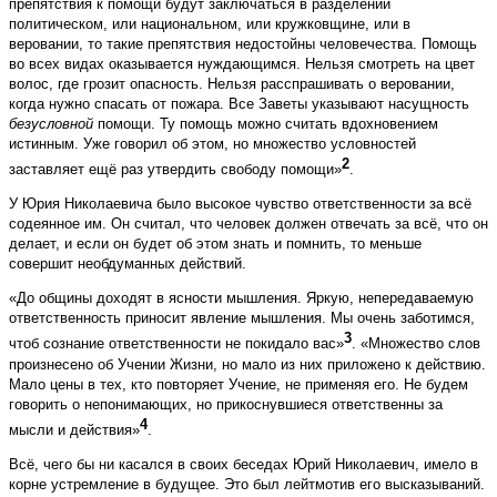
препятствия к помощи будут заключаться в разделении
политическом, или национальном, или кружковщине, или в
веровании, то такие препятствия недостойны человечества. Помощь
во всех видах оказывается нуждающимся. Нельзя смотреть на цвет
волос, где грозит опасность. Нельзя расспрашивать о веровании,
когда нужно спасать от пожара. Все Заветы указывают насущность
безусловной
помощи. Ту помощь можно считать вдохновением
истинным. Уже говорил об этом, но множество условностей
2
заставляет ещё раз утвердить свободу помощи»
.
У Юрия Николаевича было высокое чувство ответственности за всё
содеянное им. Он считал, что человек должен отвечать за всё, что он
делает, и если он будет об этом знать и помнить, то меньше
совершит необдуманных действий.
«До общины доходят в ясности мышления. Яркую, непередаваемую
ответственность приносит явление мышления. Мы очень заботимся,
3
чтоб сознание ответственности не покидало вас»
. «Множество слов
произнесено об Учении Жизни, но мало из них приложено к действию.
Мало цены в тех, кто повторяет Учение, не применяя его. Не будем
говорить о непонимающих, но прикоснувшиеся ответственны за
4
мысли и действия»
.
Всё, чего бы ни касался в своих беседах Юрий Николаевич, имело в
корне устремление в будущее. Это был лейтмотив его высказываний.