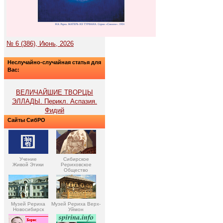
№ 6 (386), Июнь, 2026
Неслучайно-случайная статья для
Вас:
ВЕЛИЧАЙШИЕ ТВОРЦЫ
ЭЛЛАДЫ. Перикл. Аспазия.
Фидий
Сайты СибРО
Учение
Сибирское
Живой Этики
Рериховское
Общество
Музей Рериха
Музей Рериха Верх-
Новосибирск
Уймон