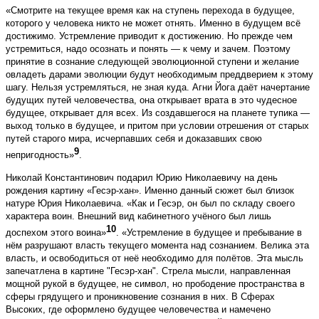
«Смотрите на текущее время как на ступень перехода в будущее,
которого у человека никто не может отнять. Именно в будущем всё
достижимо. Устремление приводит к достижению. Но прежде чем
устремиться, надо осознать и понять — к чему и зачем. Поэтому
принятие в сознание следующей эволюционной ступени и желание
овладеть дарами эволюции будут необходимым преддверием к этому
шагу. Нельзя устремляться, не зная куда. Агни Йога даёт начертание
будущих путей человечества, она открывает врата в это чудесное
будущее, открывает для всех. Из создавшегося на планете тупика —
выход только в будущее, и притом при условии отрешения от старых
путей старого мира, исчерпавших себя и доказавших свою
9
непригодность»
.
Николай Константинович подарил Юрию Николаевичу на день
рождения картину «Гесэр-хан». Именно данный сюжет был близок
натуре Юрия Николаевича. «Как и Гесэр, он был по складу своего
характера воин. Внешний вид кабинетного учёного был лишь
10
доспехом этого воина»
. «Устремление в будущее и пребывание в
нём разрушают власть текущего момента над сознанием. Велика эта
власть, и освободиться от неё необходимо для полётов. Эта мысль
запечатлена в картине "Гесэр-хан". Стрела мысли, направленная
мощной рукой в будущее, не символ, но прободение пространства в
сферы грядущего и проникновение сознания в них. В Сферах
Высоких, где оформлено будущее человечества и намечено