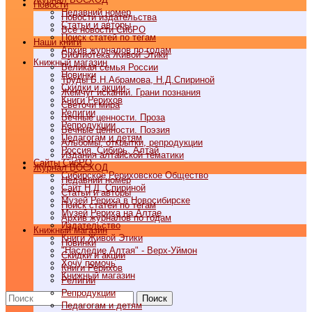
Новости
Недавний номер
Новости издательства
Статьи и авторы
Все новости СибРО
Поиск статей по тегам
Наши книги
Архив журналов по годам
Библиотека Живой Этики
Книжный магазин
Великая семья России
Новинки
Труды Б.Н.Абрамова, Н.Д.Спириной
Скидки и акции
Жемчуг исканий. Грани познания
Книги Рерихов
Светочи мира
Религии
Вечные ценности. Проза
Репродукции
Вечные ценности. Поэзия
Педагогам и детям
Альбомы, открытки, репродукции
Россия, Сибирь, Алтай
Издания алтайской тематики
Cайты СибРО
Журнал ВОСХОД
Сибирское Рериховское Общество
Недавний номер
Сайт Н.Д. Спириной
Статьи и авторы
Музей Рериха в Новосибирске
Поиск статей по тегам
Музей Рериха на Алтае
Архив журналов по годам
Издательство
Книжный магазин
Книги Живой Этики
Новинки
"Наследие Алтая" - Верх-Уймон
Скидки и акции
Хочу помочь
Книги Рерихов
Книжный магазин
Религии
Репродукции
Поиск
Педагогам и детям