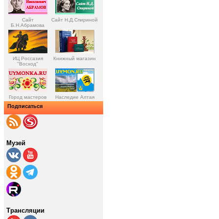
Сайт
Сайт Н.Д.Спириной
Б.Н.Абрамова
ИЦ Россазия
Книжный магазин
"Восход"
Город мастеров
Наследие Алтая
Подписаться
Музей
Трансляции