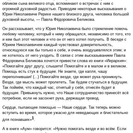
обликом сына великого отца, вспоминают о встречах с ним с
огромной духовной радостью. Приводим некоторые высказывания о
Юрии Николаевиче Рерихе нашего близкого друга, человека большой
духовной высоты, — Павла Фёдоровича Беликова.
Он рассказывает, что у Юрия Николаевича было стремление помочь
любому человеку, который к нему обращался, независимо от того, кто
и кем был этот человек и что он от него хотел получить. В беседе с
Юрием Николаевичем каждый чувствовал доверительность,
относящуюся как бы только к себе, и очень воодушевлялся этим; и
не хотелось от него уходить. В связи с этим высказыванием Павла
Фёдоровича Беликова хочется привести слова из книги «Иерархия»:
«Помогайте друг другу, слышите! Помогайте и в малом и в великом.
Помощь есть стук в будущее. Не знаете, где капля, чашу
переполнившая! (...) Помогайте везде, где может рука проникнуть.
Везде, где мысль может пролететь. Так будем стучаться в будущее.
Так поймём, что каждый час, отнятый у себя, отнесён будет в
будущее. Привыкнуть нужно, что Наше сотрудничество принесёт всё
потребное, если не засохнет рука, держащая провод.
Сердце, пылающее помощью — Наше сердце. Так теперь можно
вступить во время, которое ужасно для неведающих и блистательно
1
для познавших»
.
А в книге «Аум» говорится: «Нужно помогать везде и во всём. Если