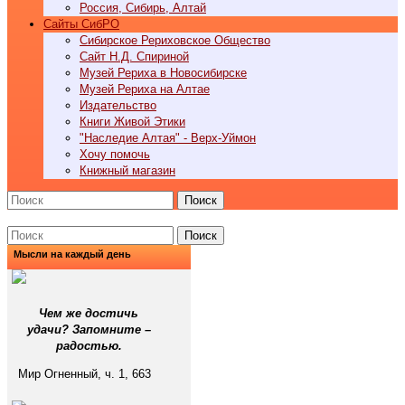
Россия, Сибирь, Алтай
Cайты СибРО
Сибирское Рериховское Общество
Сайт Н.Д. Спириной
Музей Рериха в Новосибирске
Музей Рериха на Алтае
Издательство
Книги Живой Этики
"Наследие Алтая" - Верх-Уймон
Хочу помочь
Книжный магазин
Поиск
Поиск
Мысли на каждый день
Чем же достичь
удачи? Запомните –
радостью.
Мир Огненный, ч. 1, 663