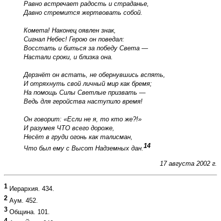
Равно встречает радость и страданье,
Давно стремится жертвовать собой.
Комета! Наконец оявлен знак,
Сигнал Небес! Герою он поведал:
Восстать и биться за победу Света —
Настали сроки, и близка она.
Дерзнёт он встать, не обернувшись вспять,
И отряхнуть свой личный мир как бремя;
На помощь Силы Светлые призвать —
Ведь для геройства наступило время!
Он говорит: «Если не я, то кто же?!»
И разумея ЧТО всего дороже,
Несёт в груди огонь как талисман,
14
Что был ему с Высот Надземных дан.
17 августа 2002 г.
1
Иерархия. 434.
2
Аум. 452.
3
Община. 101.
4