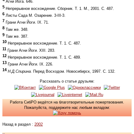
Агни Йога. 646.
5
Непрерывное восхождение. Сборник. Т. 1. М., 2001. С. 487.
6
Листы Сада М. Озарение. 3-III-3.
7
Грани Агни Йоги. IX. 71.
8
Там же. 348.
9
Там же. 387.
10
Непрерывное восхождение. Т. 1. С. 487.
11
Грани Агни Йоги. XIII. 283.
12
Непрерывное восхождение. Т. 1. С. 489.
13
Грани Агни Йоги. IX. 226.
14
Н.Д.Спирина.
Перед Восходом. Новосибирск, 1997. С. 132.
Рассказать о статье друзьям:
Работа СибРО ведётся на благотворительные пожертвования.
Пожалуйста, поддержите нас любым вкладом:
Назад в раздел :
2002