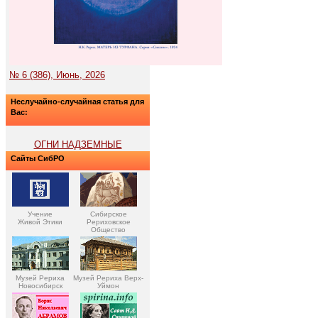
№ 6 (386), Июнь, 2026
Неслучайно-случайная статья для
Вас:
ОГНИ НАДЗЕМНЫЕ
Сайты СибРО
Учение
Сибирское
Живой Этики
Рериховское
Общество
Музей Рериха
Музей Рериха Верх-
Новосибирск
Уймон