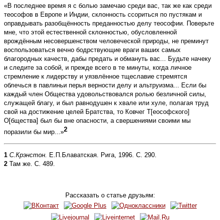
«В последнее время я с болью замечаю среди вас, так же как среди
теософов в Европе и Индии, склонность ссориться по пустякам и
оправдывать разобщённость преданностью делу теософии. Поверьте
мне, что этой естественной склонностью, обусловленной
врождённым несовершенством человеческой природы, не преминут
воспользоваться вечно бодрствующие враги ваших самых
благородных качеств, дабы предать и обмануть вас... Будьте начеку
и следите за собой, и прежде всего в те минуты, когда личное
стремление к лидерству и уязвлённое тщеславие стремятся
облечься в павлиньи перья верности делу и альтруизма... Если бы
каждый член Общества удовольствовался ролью безличной силы,
служащей благу, и был равнодушен к хвале или хуле, полагая труд
свой на достижение целей Братства, то Ковчег Т[еософского]
О[бщества] был бы вне опасности, а свершениями своими мы
2
поразили бы мир...»
1
С.Крэнстон.
Е.П.Блаватская. Рига, 1996. С. 290.
2
Там же. С. 489.
Рассказать о статье друзьям: