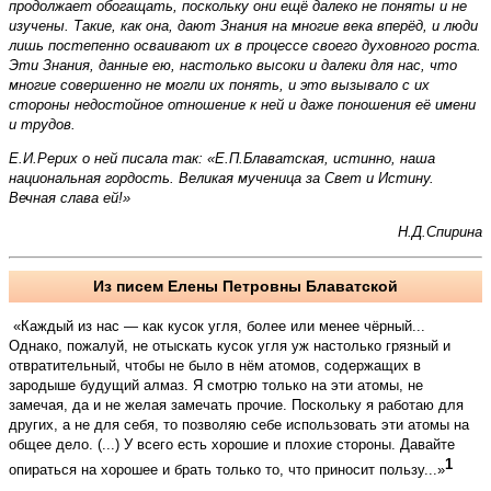
продолжает обогащать, поскольку они ещё далеко не поняты и не
изучены. Такие, как она, дают Знания на многие века вперёд, и люди
лишь постепенно осваивают их в процессе своего духовного роста.
Эти Знания, данные ею, настолько высоки и далеки для нас, что
многие совершенно не могли их понять, и это вызывало с их
стороны недостойное отношение к ней и даже поношения её имени
и трудов.
Е.И.Рерих о ней писала так: «Е.П.Блаватская, истинно, наша
национальная гордость. Великая мученица за Свет и Истину.
Вечная слава ей!»
Н.Д.Спирина
Из писем Елены Петровны Блаватской
«Каждый из нас — как кусок угля, более или менее чёрный...
Однако, пожалуй, не отыскать кусок угля уж настолько грязный и
отвратительный, чтобы не было в нём атомов, содержащих в
зародыше будущий алмаз. Я смотрю только на эти атомы, не
замечая, да и не желая замечать прочие. Поскольку я работаю для
других, а не для себя, то позволяю себе использовать эти атомы на
общее дело. (...) У всего есть хорошие и плохие стороны. Давайте
1
опираться на хорошее и брать только то, что приносит пользу...»