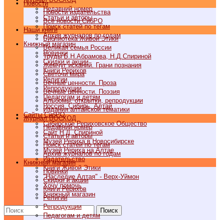
Новости
Недавний номер
Новости издательства
Статьи и авторы
Все новости СибРО
Поиск статей по тегам
Наши книги
Архив журналов по годам
Библиотека Живой Этики
Книжный магазин
Великая семья России
Новинки
Труды Б.Н.Абрамова, Н.Д.Спириной
Скидки и акции
Жемчуг исканий. Грани познания
Книги Рерихов
Светочи мира
Религии
Вечные ценности. Проза
Репродукции
Вечные ценности. Поэзия
Педагогам и детям
Альбомы, открытки, репродукции
Россия, Сибирь, Алтай
Издания алтайской тематики
Cайты СибРО
Журнал ВОСХОД
Сибирское Рериховское Общество
Недавний номер
Сайт Н.Д. Спириной
Статьи и авторы
Музей Рериха в Новосибирске
Поиск статей по тегам
Музей Рериха на Алтае
Архив журналов по годам
Издательство
Книжный магазин
Книги Живой Этики
Новинки
"Наследие Алтая" - Верх-Уймон
Скидки и акции
Хочу помочь
Книги Рерихов
Книжный магазин
Религии
Репродукции
Поиск
Педагогам и детям