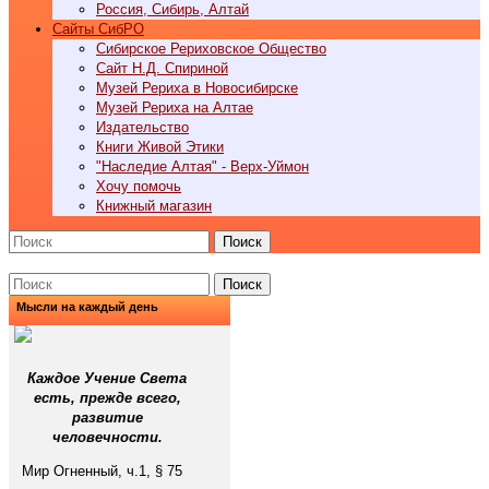
Россия, Сибирь, Алтай
Cайты СибРО
Сибирское Рериховское Общество
Сайт Н.Д. Спириной
Музей Рериха в Новосибирске
Музей Рериха на Алтае
Издательство
Книги Живой Этики
"Наследие Алтая" - Верх-Уймон
Хочу помочь
Книжный магазин
Поиск
Поиск
Мысли на каждый день
Каждое Учение Света
есть, прежде всего,
развитие
человечности.
Мир Огненный, ч.1, § 75