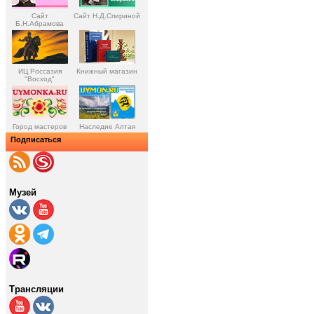
Сайт
Сайт Н.Д.Спириной
Б.Н.Абрамова
ИЦ Россазия
Книжный магазин
"Восход"
Город мастеров
Наследие Алтая
Подписаться
Музей
Трансляции