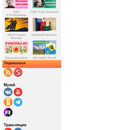
Сайт
Сайт Н.Д.Спириной
Б.Н.Абрамова
ИЦ Россазия
Книжный магазин
"Восход"
Город мастеров
Наследие Алтая
Подписаться
Музей
Трансляции