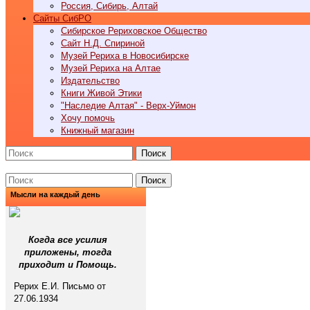
Россия, Сибирь, Алтай
Cайты СибРО
Сибирское Рериховское Общество
Сайт Н.Д. Спириной
Музей Рериха в Новосибирске
Музей Рериха на Алтае
Издательство
Книги Живой Этики
"Наследие Алтая" - Верх-Уймон
Хочу помочь
Книжный магазин
Поиск
Поиск
Мысли на каждый день
Когда все усилия
приложены, тогда
приходит и Помощь.
Рерих Е.И. Письмо от
27.06.1934