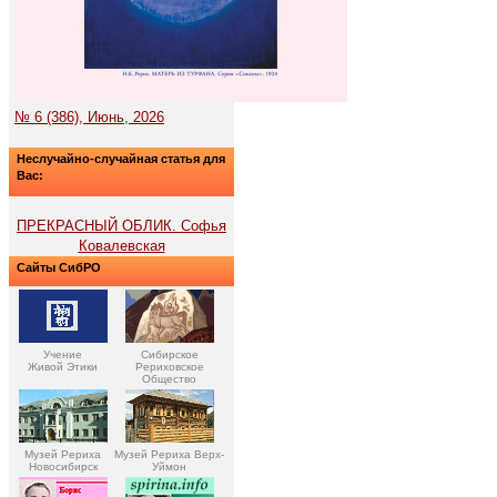
№ 6 (386), Июнь, 2026
Неслучайно-случайная статья для
Вас:
ПРЕКРАСНЫЙ ОБЛИК. Софья
Ковалевская
Сайты СибРО
Учение
Сибирское
Живой Этики
Рериховское
Общество
Музей Рериха
Музей Рериха Верх-
Новосибирск
Уймон