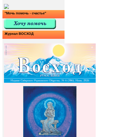
"Мочь помочь - счастье"
Журнал ВОСХОД