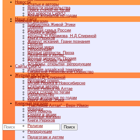
Новости
Статьи и авторы
Новости издательства
Поиск статей по тегам
Все новости СибРО
Архив журналов по годам
Наши книги
Книжный магазин
Библиотека Живой Этики
Новинки
Великая семья России
Скидки и акции
Труды Б.Н.Абрамова, Н.Д.Спириной
Книги Рерихов
Жемчуг исканий. Грани познания
Религии
Светочи мира
Репродукции
Вечные ценности. Проза
Педагогам и детям
Вечные ценности. Поэзия
Россия, Сибирь, Алтай
Альбомы, открытки, репродукции
Cайты СибРО
Издания алтайской тематики
Сибирское Рериховское Общество
Журнал ВОСХОД
Сайт Н.Д. Спириной
Недавний номер
Музей Рериха в Новосибирске
Статьи и авторы
Музей Рериха на Алтае
Поиск статей по тегам
Издательство
Архив журналов по годам
Книги Живой Этики
Книжный магазин
"Наследие Алтая" - Верх-Уймон
Новинки
Хочу помочь
Скидки и акции
Книжный магазин
Книги Рерихов
Религии
Поиск
Репродукции
Педагогам и детям