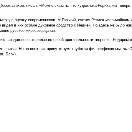
борок стихов, писал: «Можно сказать, что художника-Рериха мы теперь
высокую оценку современников. М.Горький, считая Рериха «величайшим 
р видел в них особое духовное сродство с Индией. Но здесь не было н
конно русское миросозерцание.
ию, создав неповторимые по своей оригинальности творения. Недаром е
е притчи. Но во всех них присутствует глубокая философская мысль. О
в, Блок).