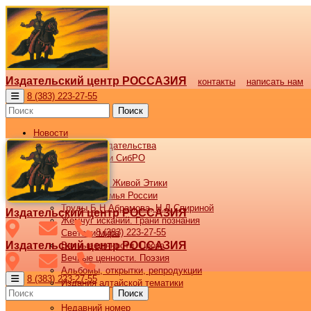
Издательский центр РОССАЗИЯ
контакты
написать нам
8 (383) 223-27-55
Поиск
Новости
Новости издательства
Все новости СибРО
Наши книги
Библиотека Живой Этики
Великая семья России
Труды Б.Н.Абрамова, Н.Д.Спириной
Издательский центр РОССАЗИЯ
Жемчуг исканий. Грани познания
8 (383) 223-27-55
Светочи мира
Издательский центр РОССАЗИЯ
Вечные ценности. Проза
Вечные ценности. Поэзия
Альбомы, открытки, репродукции
8 (383) 223-27-55
Издания алтайской тематики
Поиск
Журнал ВОСХОД
Недавний номер