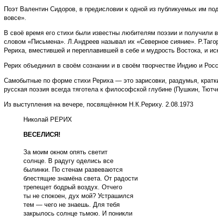
Поэт Валентин Сидоров, в предисловии к одной из публикуемых им под
вовсе».
В своё время его стихи были известны любителям поэзии и получили 
словом «Письмена». Л.Андреев называл их «Северное сияние». Р.Таго
Рериха, вместившей и переплавившей в себе и мудрость Востока, и ис
Рерих объединил в своём сознании и в своём творчестве Индию и Росс
Самобытные по форме стихи Рериха — это зарисовки, раздумья, кратки
русская поэзия всегда тяготела к философской глубине (Пушкин, Тютче
Из выступления на вечере, посвящённом Н.К.Рериху. 2.08.1973
Николай РЕРИХ
ВЕСЕЛИСЯ!
За моим окном опять светит
солнце. В радугу оделись все
былинки. По стенам развеваются
блестящие знамёна света. От радости
трепещет бодрый воздух. Отчего
ты не спокоен, дух мой? Устрашился
тем — чего не знаешь. Для тебя
закрылось солнце тьмою. И поникли