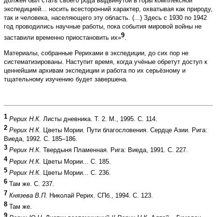
должен был стать своего рода выдвинутой в горы комплексной
экспедицией... носить всесторонний характер, охватывая как природу,
так и человека, населяющего эту область. (...) Здесь с 1930 по 1942
год проводились научные работы, пока события мировой войны не
9
заставили временно приостановить их»
.
Материалы, собранные Рерихами в экспедиции, до сих пор не
систематизированы. Наступит время, ко­гда учёные обретут доступ к
ценнейшим архивам экспедиции и работа по их серьёзному и
тщательному изучению будет завершена.
1
Рерих Н.К.
Листы дневника. Т. 2. М., 1995. С. 114.
2
Рерих Н.К.
Цветы Мории. Пути благословения. Сердце Азии. Рига:
Виеда, 1992. С. 185–186.
3
Рерих Н.К.
Твердыня Пламенная. Рига: Виеда, 1991. С. 227.
4
Рерих Н.К.
Цветы Мории... С. 185.
5
Рерих Н.К.
Цветы Мории... С. 236.
6
Там же. С. 237.
7
Князева В.П.
Николай Рерих. СПб., 1994. С. 123.
8
Там же.
9