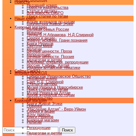
Новости
Недавний номер
Новости издательства
Статьи и авторы
Все новости СибРО
Поиск статей по тегам
Наши книги
Архив журналов по годам
Библиотека Живой Этики
Книжный магазин
Великая семья России
Новинки
Труды Б.Н.Абрамова, Н.Д.Спириной
Скидки и акции
Жемчуг исканий. Грани познания
Книги Рерихов
Светочи мира
Религии
Вечные ценности. Проза
Репродукции
Вечные ценности. Поэзия
Педагогам и детям
Альбомы, открытки, репродукции
Россия, Сибирь, Алтай
Издания алтайской тематики
Cайты СибРО
Журнал ВОСХОД
Сибирское Рериховское Общество
Недавний номер
Сайт Н.Д. Спириной
Статьи и авторы
Музей Рериха в Новосибирске
Поиск статей по тегам
Музей Рериха на Алтае
Архив журналов по годам
Издательство
Книжный магазин
Книги Живой Этики
Новинки
"Наследие Алтая" - Верх-Уймон
Скидки и акции
Хочу помочь
Книги Рерихов
Книжный магазин
Религии
Репродукции
Поиск
Педагогам и детям