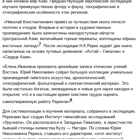
в неё кочевой мир Азии. Предшествующие европейские экспедиции
изучали преимущественно флору и фауну, географиче­ские и
этнографические особенности этих регионов.
«Николай Константинович привёз из путешествия около пятисот
полотен и этюдов. Впервые в истории в художественных
произведениях были запечатлены малодоступные области
Центральной Азии, величайшие горные перевалы, воплощены образы
7
восточных легенд»
. После экспедиции Н.К.Рерих издаёт две книги,
написанные на основе путевых дневников: «Алтай – Гималаи» и
«Сердце Азии».
«Елена Ивановна произвела ценнейшие записи этических учений
Востока. Юрий Николаевич собрал большую коллекцию уникальных
произведений тибетского искусства, археологический,
этнографический, фольклорный и лингвистический материал. Это
были настолько богатые, неожиданные и новые для науки находки и
открытия, что и в настоящее время поистине трудно оценить
8
самоотверженную работу Рерихов»
.
Для систематизации и изучения материала, собранного в экспедиции,
Рерихами был создан Институт гималайских исследований
«Урусвати». Он располагался в Западных Гималаях, в окрестностях
бывшей столицы княжества Кулу — Наггаре. По словам Юрия
Николаевича Рериха, ставшего его директором, «этот институт