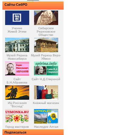
Сайты СибРО
Учение
Сибирское
Живой Этики
Рериховское
Общество
Музей Рериха
Музей Рериха Верх-
Новосибирск
Уймон
Сайт
Сайт Н.Д.Спириной
Б.Н.Абрамова
ИЦ Россазия
Книжный магазин
"Восход"
Город мастеров
Наследие Алтая
Подписаться