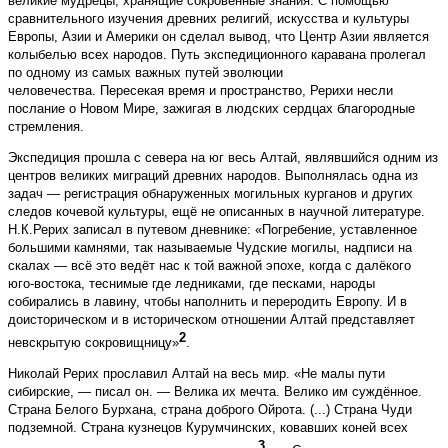
великие мудрецы, хранящие сокровенные знания. С помощью
сравнительного изучения древних религий, искусства и культуры
Европы, Азии и Америки он сделал вывод, что Центр Азии является
колыбелью всех народов. Путь экспедиционного каравана пролегал
по одному из самых важных путей эволюции
человечества. Пересекая время и пространство, Рерихи несли
послание о Новом Мире, зажигая в людских серд­цах благородные
стремления.
Экспедиция прошла с севера на юг весь Алтай, являвшийся одним из
центров великих миграций древних народов. Выполнялась одна из
задач — регистрация обнаруженных могильных курганов и других
следов кочевой культуры, ещё не описанных в научной литературе.
Н.К.Рерих записал в путевом дневнике: «Погребение, уставленное
большими камнями, так называемые Чудские могилы, надписи на
скалах — всё это ведёт нас к той важной эпохе, когда с далёкого
юго-востока, теснимые где ледниками, где песками, народы
собирались в лавину, чтобы наполнить и переродить Европу. И в
доисторическом и в историче­ском отношении Алтай представляет
2
невскрытую сокровищницу»
.
Николай Рерих прославил Алтай на весь мир. «Не малы пути
сибирские, — писал он. — Велика их мечта. Велико им суждённое.
Страна Белого Бурхана, страна доброго Ойрота. (...) Страна Чуди
подземной. Страна кузнецов Курумчинских, ковавших коней всех
3