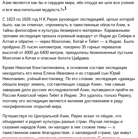
Азии является как бы и серд­цем мира, ибо откуда же шли все учения
1
и вся мыслительная мудрость?»
С 1923 по 1928 год Н.К.Рерих руководил экспедицией, целью которой
было, как он отмечал, «проникнуть в таинственные области Азии, в
тайны философии и культуры безмерного материка». Караванными
тропами экспедиция прошла огромный маршрут от Индии до Сибири и
Алтая и обратно — через Монголию, Китай и Тибет — в Индию. Было
пройдено 25 тысяч километров, покорено 35 горных перевалов
высотой от 4000 до 6400 метров, преодолены безжизненные пустыни
Монголии и Китая и опасные болота Цайдама.
Кроме Николая Константиновича, в основном составе экспедиции
находились его жена Елена Ивановна и их старший сын Юрий
Николаевич, учёный-востоковед. По его словам, экспедиция «дважды
обошла вокруг земель, составляющих сердце Азии», тем самым
завершив дело русских исследователей Азии, пытавшихся пройти из
России Азиатской через Тибет в Индию. Это удалось только Рериху,
поэтому его экспедиция является великим достижением в ряду
географических открытий мира.
Путешествуя по Центральной Азии, Рерих искал то общее, что
объединяет и роднит культуры разных стран. Изучая легенды и
сказания народов Азии, он находил в них схожие темы — о
таинственном камне благоденствия, о заповедной стране, где живут