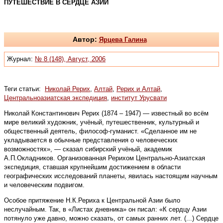
ПУТЕШЕСТВИЕ В СЕРДЦЕ АЗИИ
Автор:
Ярцева Галина
Журнал:
№ 8 (148), Август, 2006
Теги статьи:
Николай Рерих
,
Алтай
,
Рерих и Алтай
,
Центральноазиатская экспедиция
,
институт Урусвати
Николай Константинович Рерих (1874 – 1947) — известный во всём
мире великий художник, учёный, путешественник, культурный и
общественный деятель, философ-гуманист. «Сделанное им не
укладывается в обычные представления о человече­ских
возможностях», — сказал сибир­ский учёный, академик
А.П.Окладников. Организованная Рерихом Центрально-Азиатская
экспедиция, ставшая крупнейшим до­стижением в области
географических исследований планеты, явилась настоящим научным
и человеческим подвигом.
Особое притяжение Н.К.Рериха к Центральной Азии было
неслучайным. Так, в «Листах дневника» он писал: «К сердцу Азии
потянуло уже давно, можно сказать, от самых ранних лет. (...) Сердце