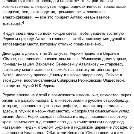
великих путников от восхода и на закат»
. «...Строительная
хозяйственность, нетронутые недра, радиоактивность, травы выше
всадника, лес, скотоводство, гремящие реки, зовущие к
электрификации, — всё это придаёт Алтаю незабываемое
4
значение!»
И едут сю­да люди со всех концов света, чтобы увидеть воспетую
Рерихом природу Алтая, а главное — чтобы прикоснуться душой к
заповедному месту, которому столько предназначено...
Двенадцать дней, с 7 по 19 августа, Рерихи провели в Верхнем
Уймоне, поселившись в известном на всю Уймонскую долину доме,
принадлежавшем Вахрамею Семёновичу Атаманову — староверу,
патриарху многочисленного семейства, знатоку потаённых троп
Алтая, человеку просвещённому и широко одарённому. Сейчас в
этом доме, восстановленном Сибирским Рериховским Обществом,
находится Музей Н.К.Рериха.
Рериха влекла на Алтай и возможность изучить быт, искусство, образ
жизни алтайского народа. Его интересовали и русские старообрядцы,
которые, спасаясь от церковных реформ, с давних пор селились
здесь, в глухих и необжитых местах, и сохраняли самобытный уклад
жизни. Здесь Рерих создаёт наброски и этюды, посвящённые этому
краю; записывает в дневнике легенды о таинственном народе под
названием «чудь», о Белом Бурхане и индийском царевиче Иосафе, о
священном Беловодье. Обитатели Верхнего Уймона верили в эту