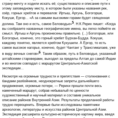
страну-мечту и ходили искать её; существовало и описание пути к
этому заповедному месту, в котором были указаны названия рек,
озёр, горных хребтов и перевалов: Иртыш, Аргунь, Богогорше,
Кокуши, Ергор... «А за самыми высокими горами будет священная
5
долина. Там оно и есть, самое Беловодье»
. Н.К.Рерих пишет: «Когда
вы сообразите названные географические имена, вы легко поймёте их
смысл. Иртыш и Аргунь произнесены правильно. (...) Богогорше, или
Богогорье, конечно, это горный хребет Бурхан-Будда. Кокуши,
каждому понятно, является хребтом Кукушили. А Ергор, то есть
самое высокое нагорье, конечно, будет Чантанг у Трансгималаев, уже
6
в виду вечных снегов»
. Таким образом, путь в Беловодье, указанный
алтай­скими староверами, выходил за пределы Алтая до самой Индии
и во многом совпадал с маршрутом Центрально-Азиатской
экспедиции...
Несмотря на огромные трудности и препятствия — столкновения с
бандами разбойников, неоднократные запреты дальнейшего
продвижения, огромные потери, — Рерихи прошли почти весь
намеченный маршрут, собрав небывалый по ценности
художественный и научный материал и составив уникальное
описание районов Внутренней Азии. Результаты проделанной работы
трудно переоценить. Впервые были исследованы памятники
археологии, литературы и искусства районов Центральной Азии.
Экспедиция расширила культурно-историческую картину мира, введя