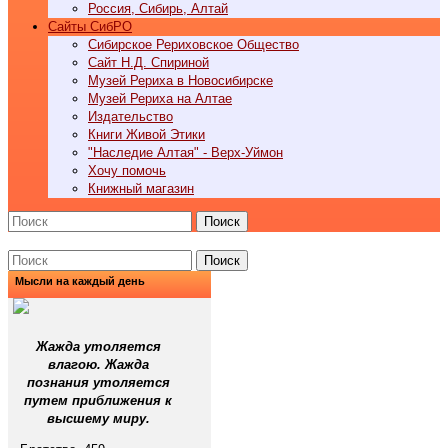
Россия, Сибирь, Алтай
Cайты СибРО
Сибирское Рериховское Общество
Сайт Н.Д. Спириной
Музей Рериха в Новосибирске
Музей Рериха на Алтае
Издательство
Книги Живой Этики
"Наследие Алтая" - Верх-Уймон
Хочу помочь
Книжный магазин
Поиск
Поиск
Мысли на каждый день
Жажда утоляется
влагою. Жажда
познания утоляется
путем приближения к
высшему миру.