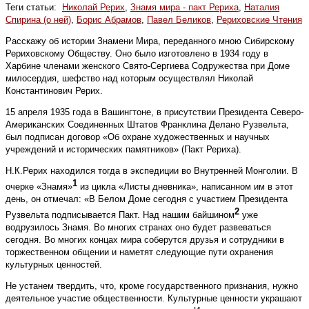
Теги статьи:
Николай Рерих
,
Знамя мира - пакт Рериха
,
Наталия
Спирина (о ней)
,
Борис Абрамов
,
Павел Беликов
,
Рериховские Чтения
Расскажу об истории Знамени Мира, переданного мною Сибирскому
Рериховскому Обществу. Оно было изготовлено в 1934 году в
Харбине членами женского Свято-Сергиева Содружества при Доме
милосердия, шефство над которым осуществлял Николай
Константинович Рерих.
15 апреля 1935 года в Вашингтоне, в присутствии Президента Северо-
Американских Соединенных Штатов Франклина Делано Рузвельта,
был подписан договор «Об охране художественных и научных
учреждений и исторических памятников» (Пакт Рериха).
Н.К.Рерих находился тогда в экспедиции во Внутренней Монголии. В
1
очерке «Знамя»
из цикла «Листы дневника», написанном им в этот
день, он отмечал: «В Белом Доме сегодня с участием Президента
2
Рузвельта подписывается Пакт. Над нашим байшином
уже
водрузилось Знамя. Во многих странах оно будет развеваться
сегодня. Во многих концах мира соберутся друзья и сотрудники в
торжественном общении и наметят следующие пути охранения
культурных ценностей.
Не устанем твердить, что, кроме государственного признания, нужно
деятельное участие общественно­сти. Культурные ценности украшают