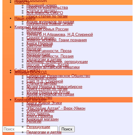
Новости
Недавний номер
Новости издательства
Статьи и авторы
Все новости СибРО
Поиск статей по тегам
Наши книги
Архив журналов по годам
Библиотека Живой Этики
Книжный магазин
Великая семья России
Новинки
Труды Б.Н.Абрамова, Н.Д.Спириной
Скидки и акции
Жемчуг исканий. Грани познания
Книги Рерихов
Светочи мира
Религии
Вечные ценности. Проза
Репродукции
Вечные ценности. Поэзия
Педагогам и детям
Альбомы, открытки, репродукции
Россия, Сибирь, Алтай
Издания алтайской тематики
Cайты СибРО
Журнал ВОСХОД
Сибирское Рериховское Общество
Недавний номер
Сайт Н.Д. Спириной
Статьи и авторы
Музей Рериха в Новосибирске
Поиск статей по тегам
Музей Рериха на Алтае
Архив журналов по годам
Издательство
Книжный магазин
Книги Живой Этики
Новинки
"Наследие Алтая" - Верх-Уймон
Скидки и акции
Хочу помочь
Книги Рерихов
Книжный магазин
Религии
Репродукции
Поиск
Педагогам и детям