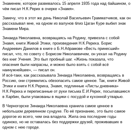
Знаменем, которое развевалось 15 апреля 1935 года над байшином, о
чём писал Н.К.Рерих в очерке «Знамя».
Замечу, что в этот же день Николай Васильевич Грамматчиков, как он
рассказывал мне, на одном из валунов близ Цаган Куре выбил знак
Знамени Мира.
Зинаида Николаевна, возвращаясь на Родину, привезла с собой
Знамя, книги Живой Этики, произведения Н.К.Рериха. Борис
Андреевич Данилов в книге о Б.Н.Абрамове «Весть принесший»
писал, что, по совету с Борисом Николаевичем, он уехал на Родину
без книг Учения. Это был пробный шаг. «Жизнь показала, что
опасения были напрасны, и можно было взять с собой всё
наинужнейшее», — писал он.
И всё-таки, как рассказывала Зинаида Николаевна, возвращаясь в
Россию, они стремились обезопасить самое ценное. Так, книги Живой
Этики и книги Н.К.Рериха, Знамя, подлинные «Листы дневника»
Н.К.Рериха и переписанные от руки письма Е.И.Рерих, посылавшиеся
в Харбин, были упакованы в ящики с посудой и кухонной утварью.
В Черногорске Зинаида Николаевна хранила самое ценное в
небольшом деревянном сундуке. По её признанию, это было самое
дорогое из всего, чем она владела. Жила она последние годы
одиноко, но не оставалась без поддержки друзей, проживавших в
одном с нею городе.