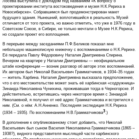
Лосева выступила с докладом под названием «К вопросу о
проектировании института востоковедения и музея Н.К.Рериха в
Новосибирске». Собравшимся был продемонстрирован макет
будущего здания. Нынешний, воплотившийся в реальность Музей
отличается от того проекта, но важно отметить, что уже в 1976 году в
Советском Союзе, в Сибири, не только мечтали о Музее Н.К.Рериха,
но создали проект его воплощения.
В перерыве между заседаниями П.Ф.Беликов показал мне
небольшую машинописную книжечку с воспоминаниями о Н.К.Рерихе.
Её передала Павлу Фёдоровичу Наталия Дмитриевна Спирина.
Вечером на квартире у Наталии Дмитриевны — неофициальном
штабе конференции — возник разговор об авторе этих воспоминаний.
Их автором был Николай Васильевич Грамматчиков, в 1934–35 годах
— житель Харбина. Наталия Дмитриевна высказала предположение,
что о его местожительстве может знать её харбинская «содружница»
Зинаида Николаевна Чунихина, проживавшая тогда в Черногорске. И
действительно, встретившись через некоторое время с Зинаидой
Николаевной, я получил от неё адрес Грамматчикова и встретился с
ним. (См. о нём: А.Н.Анненко. Послед­няя экспедиция Н.К.Рериха
3
(1934 – 1935). По воспоминаниям Н.В.Грамматчикова
.)
В дополнение к опубликованному стоит добавить, что Николай
Васильевич был сыном Василия Николаевича Грамматчикова (1865 –
1938?), видного представителя мыслящей части харбинского