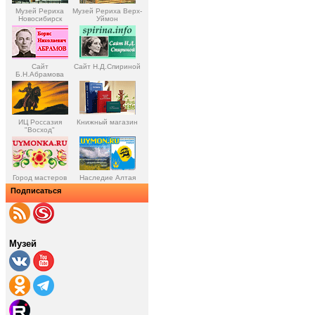
Музей Рериха
Музей Рериха Верх-
Новосибирск
Уймон
Сайт
Сайт Н.Д.Спириной
Б.Н.Абрамова
ИЦ Россазия
Книжный магазин
"Восход"
Город мастеров
Наследие Алтая
Подписаться
Музей