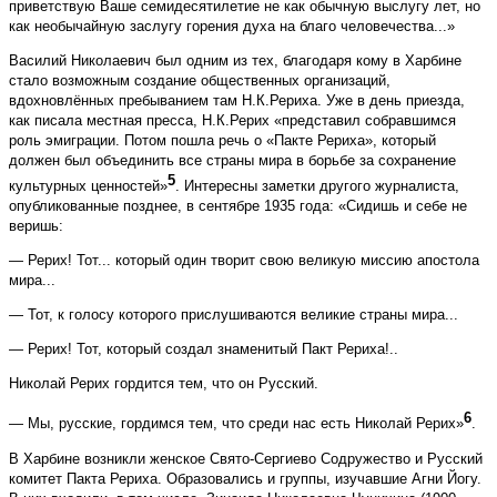
приветствую Ва­ше семидесятилетие не как обычную выслугу лет, но
как необычайную заслугу горения духа на благо человечества...»
Василий Николаевич был одним из тех, благодаря кому в Харбине
стало возможным создание общественных организаций,
вдохновлённых пребыванием там Н.К.Рериха. Уже в день приезда,
как писала мест­ная пресса, Н.К.Рерих «представил собравшимся
роль эмиграции. Потом пошла речь о «Пакте Рериха», который
должен был объединить все страны мира в борьбе за сохранение
5
культурных ценностей»
. Интересны заметки другого журналиста,
опубликованные позднее, в сентябре 1935 года: «Сидишь и себе не
веришь:
— Рерих! Тот... который один творит свою великую миссию апостола
мира...
— Тот, к голосу которого прислушиваются великие страны мира...
— Рерих! Тот, который создал знаменитый Пакт Рериха!..
Николай Рерих гордится тем, что он Русский.
6
— Мы, русские, гордимся тем, что среди нас есть Николай Рерих»
.
В Харбине возникли женское Свято-Сергиево Содружество и Русский
комитет Пакта Рериха. Образовались и группы, изучавшие Агни Йогу.