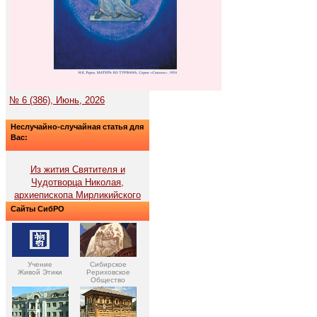
№ 6 (386), Июнь, 2026
Неслучайно-случайная статья для
Вас:
Из жития Святителя и
Чудотворца Николая,
архиепископа Мирликийского
Сайты СибРО
Учение
Сибирское
Живой Этики
Рериховское
Общество