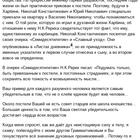
общества. По профессии инженер горных разработок, последние годы
жизни он был практически прикован к постели. Поэтому, будучи в
Харбине, Николай Константинович и Юрий Николаевич специально
приехали на квартиру к Василию Николаевичу, чтобы познакомиться
с ним. О той роли, которую он играл в духовной жизни Харбина, об
отношении к нему Н.К.Рериха свидетельствует тот факт, что ему,
единственному из харбинцев, Николай Константинович посвятил два
своих очерка: «Семидесятилетие» и «Славный уход». Они
4
опубликованы в «Листах дневника»
, но их принадлежность в
именных указателях в первом случае отнесена к сыну, а во втором
вовсе не определена.
В очерке «Семидесятилетие» Н.К.Рерих писал: «Подумать только,
быть привязанным к постели, в постоянных страданиях, и при этом
сохранять всю тонкость и возвышенность мысли...
Ваш пример для каждого разумного человека является самым
убедительным в том, что не о хлебе едином будет жив человек...
Около постели Вашей не есть совет старцев или школа юношества...
Большая ценность в том, что Ваша светлая убедительность
достигает сердца всех возрастов.
Когда меня спросят, как же даёт дух неистощимую силу и телу, я
скажу: побеседуйте с моим другом Грамматчиковым и Вы
почувствуете всё значение духовных проникновений... Потому-то я