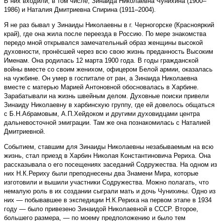
В них входили, в том числе, Зинаида Николаевна Чунихина (1900–
1986) и Наталия Дмитриевна Спирина (1911–2004).
Я не раз бывал у Зинаиды Николаевны в г. Черногорске (Краснояркий
край), где она жила после переезда в Россию. По мере знакомства
передо мной открывался замечательный образ женщины высокой
духовности, пронёсшей через всю свою жизнь преданность Высоким
Именам. Она родилась 12 марта 1900 года. В годы гражданской
войны вместе со своим женихом, офицером Белой армии, оказалась
на чужбине. Он умер в госпитале от ран, а Зинаида Николаевна
вместе с матерью Марией Антоновной обосновалась в Харбине.
Зарабатывали на жизнь швейным делом. Духовные поиски привели
Зинаиду Николаевну в харбинскую группу, где ей довелось общаться
с Б.Н.Абрамовым, А.П.Хейдоком и другими духовидцами центра
дальневосточной эмиграции. Там же она познакомилась с Наталией
Дмитриевной.
Событием, ставшим для Зинаиды Николаевны незабываемым на всю
жизнь, стал приезд в Харбин Николая Константиновича Рериха. Она
рассказывала о его посещениях заседаний Содружества. На одном из
них Н.К.Рериху были преподнесены два Знамени Мира, которые
изготовили и вышили участники Содружества. Можно полагать, что
немалую роль в их создании сыграли мать и дочь Чунихины. Одно из
них — побывавшее в экспедиции Н.К.Рериха на первом этапе в 1934
году — было привезено Зинаидой Николаевной в СССР. Второе,
большего размера, — по моему предположению и было тем