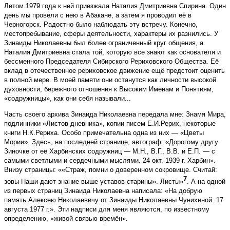
Летом 1979 года к ней приезжала Наталия Дмитриевна Спирина. Один
день мы провели с нею в Абакане, а затем я проводил её в
Черногорск. Радостно было наблюдать эту встречу. Конечно,
местопребывание, сферы деятельности, характеры их разнились. У
Зинаиды Николаевны был более ограниченный круг общения, а
Наталия Дмитриевна стала той, которую все знают как основателя и
бессменного Председателя Сибирского Рериховского Общества. Её
вклад в отечественное рериховское движение ещё предстоит оценить
в полной мере. В моей памяти они останутся как личности высокой
духовности, бережного отношения к Высоким Именам и Понятиям,
«содружницы», как они себя называли...
Часть своего архива Зинаида Николаевна передала мне: Знамя Мира,
подлинники «Листов дневника», копии писем Е.И.Рерих, некоторые
книги Н.К.Рериха. Особо примечательна одна из них — «Цветы
Мории». Здесь, на последней странице, автограф: «Дорогому другу
Зиночке от её Харбинских содружниц — М.Н., В.Г., В.В. и Е.П. — с
самыми светлыми и сердечными мыслями. 24 окт. 1939 г. Харбин».
Внизу страницы: ««Страж, помни о доверенном сокровище. Считай:
7
зовы Наши дают знание выше уставов старины». Листы»
. А на одной
из первых страниц Зинаида Николаевна написала: «На добрую
память Алексею Николаевичу от Зинаиды Николаевны Чунихиной. 17
августа 1977 г.». Эти надписи для меня являются, по известному
определению, «живой связью времён».