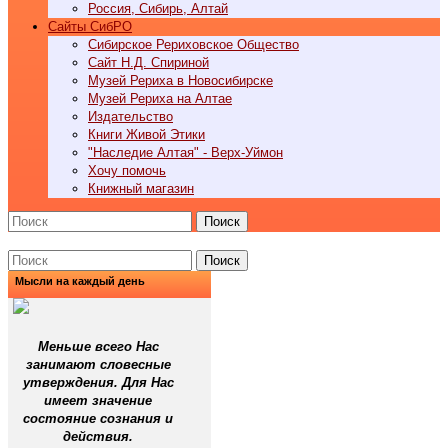
Россия, Сибирь, Алтай
Cайты СибРО
Сибирское Рериховское Общество
Сайт Н.Д. Спириной
Музей Рериха в Новосибирске
Музей Рериха на Алтае
Издательство
Книги Живой Этики
"Наследие Алтая" - Верх-Уймон
Хочу помочь
Книжный магазин
Поиск
Поиск
Мысли на каждый день
Меньше всего Нас
занимают словесные
утверждения. Для Нас
имеет значение
состояние сознания и
действия.