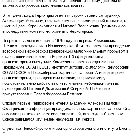
и возвышают всю жизнь от мала до велика. И потому деятельная
забота о них должна быть проявлена всеми».
В тот день, когда Рерих диктовал эти строки своему сотруднику,
Александру Моисееву, печатавшему на экспедиционной машинке, с
ними в Цаган Куре находился и Николай Васильевич Грамматчиков,
впо­следствии мой земляк, житель г. Черногорска.
Впервые я услышал о нём в 1976 году на первых Рериховских
Чтениях, проходивших в Новосибир­ске. Для того времени проведение
всесоюзной Рериховской конференции было уникальным прорывом в
становлении имени и дела Рерихов. Её официальными
организаторами выступили Комиссия по востоковедению при
Президиуме СО АН СССР, Институт истории, филологии, философии
СО АН СССР и Новосибирская картинная галерея. А инициаторами,
организаторами, проводившими важную, незримую миру
подготовительную работу, выступили члены небольшой группы,
руководимой Наталией Дмитриевной Спириной. На Чтениях
присутствовал и Павел Фёдорович Беликов.
Открыл первые Рериховские Чтения академик Алексей Павлович
Окладников. Конференция проходила в залах картинной галереи. Она
собрала практически всех исследователей, кто тогда в Советском
Союзе занимался изучением наследия Н.К.Рериха.
Студентка Новосибирского инженерно-строительного института Елена