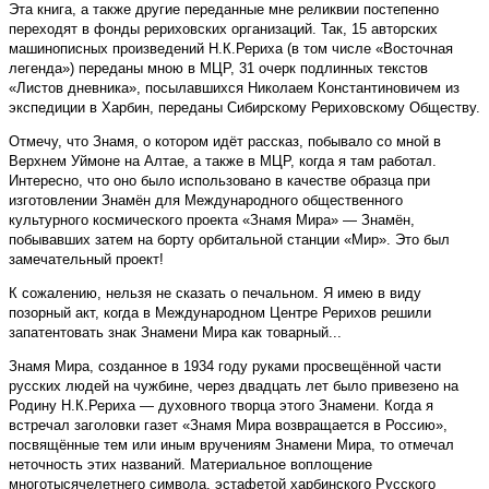
Эта книга, а также другие переданные мне реликвии постепенно
переходят в фонды рериховских организаций. Так, 15 авторских
машинописных произведений Н.К.Рериха (в том числе «Восточная
легенда») переданы мною в МЦР, 31 очерк подлинных текстов
«Листов дневника», посылавшихся Николаем Константиновичем из
экспедиции в Харбин, переданы Сибирскому Рериховскому Обществу.
Отмечу, что Знамя, о котором идёт рассказ, побывало со мной в
Верхнем Уймоне на Алтае, а также в МЦР, когда я там работал.
Интересно, что оно было использовано в качестве образца при
изготовлении Знамён для Международного общественного
культурного космического проекта «Знамя Мира» — Знамён,
побывавших затем на борту орбитальной станции «Мир». Это был
замечательный проект!
К сожалению, нельзя не сказать о печальном. Я имею в виду
позорный акт, когда в Международном Центре Рерихов решили
запатентовать знак Знамени Мира как товарный...
Знамя Мира, созданное в 1934 году руками просвещённой части
русских людей на чужбине, через двадцать лет было привезено на
Родину Н.К.Рериха — духовного творца этого Знамени. Когда я
встречал заголовки газет «Знамя Мира возвращается в Россию»,
посвящённые тем или иным вручениям Знамени Мира, то отмечал
неточность этих названий. Материальное воплощение
многотысячелетнего символа, эстафетой харбинского Русского