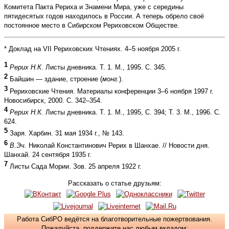
Комитета Пакта Рериха и Знамени Мира, уже с середины
пятидесятых годов находилось в России. А теперь обрело своё
постоянное место в Сибирском Рериховском Обществе.
* Доклад на VII Рериховских Чтениях. 4–5 ноября 2005 г.
1
Рерих Н.К.
Листы дневника. Т. 1. М., 1995. С. 345.
2
Байшин — здание, строение (
монг.
).
3
Рериховские Чтения. Материалы конференции 3–6 ноября 1997 г.
Новосибирск, 2000. С. 342–354.
4
Рерих Н.К.
Листы дневника. Т. 1. М., 1995, С. 394; Т. 3. М., 1996. С.
624.
5
Заря. Харбин. 31 мая 1934 г., № 143.
6
В.Эч.
Николай Константинович Рерих в Шанхае. // Новости дня.
Шанхай. 24 сентября 1935 г.
7
Листы Сада Мории. Зов. 25 апреля 1922 г.
Рассказать о статье друзьям:
Работа СибРО ведётся на благотворительные пожертвования.
Пожалуйста, поддержите нас любым вкладом: