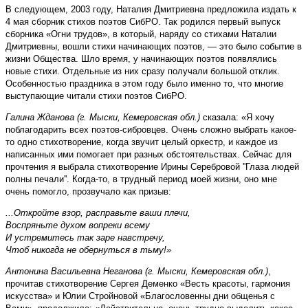
В следующем, 2003 году, Наталия Дмитриевна предложила издать к
4 мая сборник стихов поэтов СибРО. Так родился первый выпуск
сборника «Огни трудов», в который, наряду со стихами Наталии
Дмитриевны, вошли стихи начинающих поэтов, — это было событие в
жизни Общества. Шло время, у начинающих поэтов появлялись
новые стихи. Отдельные из них сразу получали большой отклик.
Особенностью праздника в этом году было именно то, что многие
выступающие читали стихи поэтов СибРО.
Галина Жданова (г. Мыски, Кемеровская обл.)
сказала: «Я хочу
поблагодарить всех поэтов-сибровцев. Очень сложно выбрать какое-
то одно стихотворение, когда звучит целый оркестр, и каждое из
написанных ими помогает при разных обстоятельствах. Сейчас для
прочтения я выбрала стихотворение Ирины Серебровой ''Глаза людей
полны печали''. Когда-то, в трудный период моей жизни, оно мне
очень помогло, прозвучало как призыв:
...Откройте взор, расправьте ваши плечи,
Воспряньте духом вопреки всему
И устремитесь так заре навстречу,
Чтоб никогда не обернуться в тьму!»
Антонина Васильевна Неганова (г. Мыски, Кемеровская обл.)
,
прочитав стихотворение Сергея Деменко «Весть красоты, гармония
искусства» и Юлии Стройновой «Благословенны дни общенья с