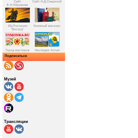
Сайт
Сайт Н.Д.Спириной
Б.Н.Абрамова
ИЦ Россазия
Книжный магазин
"Восход"
Город мастеров
Наследие Алтая
Подписаться
Музей
Трансляции