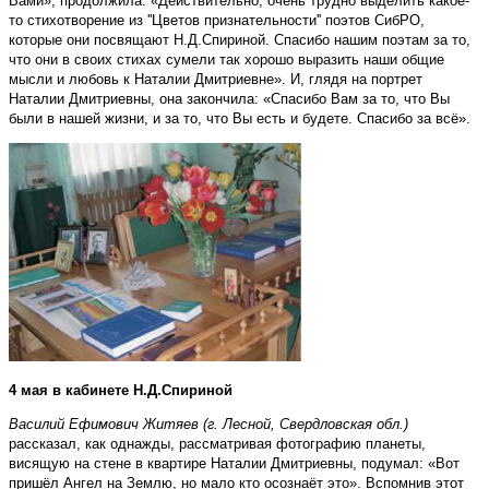
Вами», продолжила: «Действительно, очень трудно выделить какое-
то стихотворение из ''Цветов признательности'' поэтов СибРО,
которые они посвящают Н.Д.Спириной. Спасибо нашим поэтам за то,
что они в своих стихах сумели так хорошо выразить наши общие
мысли и любовь к Наталии Дмитриевне». И, глядя на портрет
Наталии Дмитриевны, она закончила: «Спасибо Вам за то, что Вы
были в нашей жизни, и за то, что Вы есть и будете. Спасибо за всё».
4 мая в кабинете Н.Д.Спириной
Василий Ефимович Житяев (г. Лесной, Свердловская обл.)
рассказал, как однажды, рассматривая фотографию планеты,
висящую на стене в квартире Наталии Дмитриевны, подумал: «Вот
пришёл Ангел на Землю, но мало кто осознаёт это». Вспомнив этот