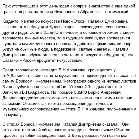
Присутствующих в этот день ждал сюрприз: знакомство с ещё одной
гранью творчества Бориса Николаевича Абрамова — его музыкой.
Когда-то, мечтая об искусстве Новой Эпохи, Наталия Дмитриевна
сказала, что в будущем будут созданы произведения совершенно
другого рода. Если в Кали-Юге человек в основном отражал в своём
творчестве личные чувства, то в будущем веке будут воспеваться
чувства и мысли духовного порядка, а действующими лицами опер
будут не обычные люди, а подвижники, святые и ангелы. Наталия
Дмитриевна побуждала всех представлять искусство будущего, ведь
Сказано: «Россия процветёт искусством».
Среди творческого наследия Б.Н.Абрамова, хранящегося у
Б.А.Данилова, найдены ноты музыкальных произведений, написанных
самим Борисом Николаевичем. Фотография одного из нотных листков
была опубликована в газете «Свет Утренней Звезды» вместе с
Записями Б.Н.Абрамова. По просьбе СибРО Борис Андреевич
Данилов предоставил возможность познакомиться с этими нотными
записями. Оказалось, что это произведения для голоса и
музыкального сопровождения — стихи Б.Н.Абрамова, положенные им
на музыку.
О стихах Бориса Николаевича Наталия Дмитриевна сказала: «Они
отрывают от земной обыденности и уводят в бесконечные Обители
Красоты и Любви запредельной». В День рериховской поэзии мы