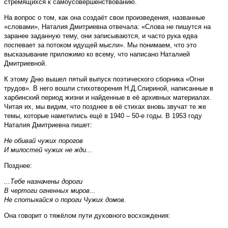
стремящихся к самоусовершенствованию.
На вопрос о том, как она создаёт свои произведения, названные
«словами», Наталия Дмитриевна отвечала: «Слова не пишутся на
заранее заданную тему, они записываются, и часто рука едва
поспевает за потоком идущей мысли». Мы понимаем, что это
высказывание приложимо ко всему, что написано Наталией
Дмитриевной.
К этому Дню вышел пятый выпуск поэтического сборника «Огни
трудов». В него вошли стихотворения Н.Д.Спириной, написанные в
харбинский период жизни и найденные в её архивных материалах.
Читая их, мы видим, что позднее в её стихах вновь звучат те же
темы, которые наметились ещё в 1940 – 50-е годы. В 1953 году
Наталия Дмитриевна пишет:
Не обивай чужих порогов
И милостей чужих не жди...
Позднее:
...Тебе назначены дороги
В чертоги огненных миров...
Не спотыкайся о пороги Чужих домов.
Она говорит о тяжёлом пути духовного восхождения: