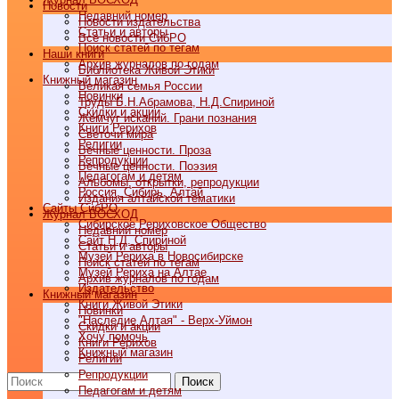
Новости
Недавний номер
Новости издательства
Статьи и авторы
Все новости СибРО
Поиск статей по тегам
Наши книги
Архив журналов по годам
Библиотека Живой Этики
Книжный магазин
Великая семья России
Новинки
Труды Б.Н.Абрамова, Н.Д.Спириной
Скидки и акции
Жемчуг исканий. Грани познания
Книги Рерихов
Светочи мира
Религии
Вечные ценности. Проза
Репродукции
Вечные ценности. Поэзия
Педагогам и детям
Альбомы, открытки, репродукции
Россия, Сибирь, Алтай
Издания алтайской тематики
Cайты СибРО
Журнал ВОСХОД
Сибирское Рериховское Общество
Недавний номер
Сайт Н.Д. Спириной
Статьи и авторы
Музей Рериха в Новосибирске
Поиск статей по тегам
Музей Рериха на Алтае
Архив журналов по годам
Издательство
Книжный магазин
Книги Живой Этики
Новинки
"Наследие Алтая" - Верх-Уймон
Скидки и акции
Хочу помочь
Книги Рерихов
Книжный магазин
Религии
Репродукции
Поиск
Педагогам и детям