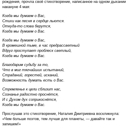
рождения, прочла своё стихотворение, написанное на одном дыхании
накануне 4 мая:
Когда мы думаем о Вас,
Стихи как песня в сердце льются.
Откуда-то слова берутся,
Когда мы думаем о Вас.
Когда мы думаем о Вас,
В кромешной тьме, в час предрассветный
Вдруг проступает проблеск светлый,
Когда мы думаем о Вас.
Благодарим судьбу за то,
Что в миг тягчайших испытаний,
Страданий, горестей, исканий,
Возможность думать есть о Вас.
Стремленье к цели сблизит нас,
Сознанье радостно проснётся,
И с Духом дух соприкоснётся,
Когда мы думаем о Вас.
Прослушав это стихотворение, Наталия Дмитриевна воскликнула:
«Чем больше поэтов, тем лучше для планеты, — давайте так и
запишем!»