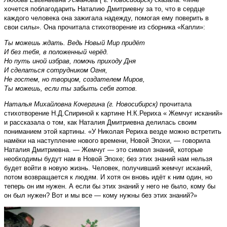
хочется поблагодарить Наталию Дмитриевну за то, что в сердце
каждого человека она зажигала надежду, помогая ему поверить в
свои силы». Она прочитала стихотворение из сборника «Капли»:
Ты можешь ждать. Ведь Новый Мир придёт
И без тебя, в положенный черёд.
Но путь иной избрав, помочь приходу Дня
И сделаться сотрудником Огня,
Не гостем, но творцом, создателем Миров,
Ты можешь, если ты забыть себя готов.
Наталья Михайловна Кочергина (г. Новосибирск)
прочитала
стихотворение Н.Д.Спириной к картине Н.К.Рериха « Жемчуг исканий»
и рассказала о том, как Наталия Дмитриевна делилась своим
пониманием этой картины. «У Николая Рериха везде можно встретить
намёки на наступление нового времени, Новой Эпохи, — говорила
Наталия Дмитриевна. — Жемчуг — это символ знаний, которые
необходимы будут нам в Новой Эпохе; без этих знаний нам нельзя
будет войти в новую жизнь. Человек, получивший жемчуг исканий,
потом возвращается к людям. И хотя он вновь идёт к ним один, но
теперь он им нужен. А если бы этих знаний у него не было, кому бы
он был нужен? Вот и мы все — кому нужны без этих знаний?»