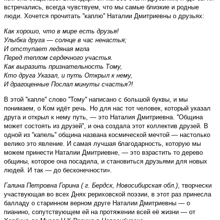
встречались, всегда чувствуем, что мы самые близкие и родные
люди. Хочется прочитать ''каплю'' Наталии Дмитриевны о друзьях:
Как хорошо, что в мире есть друзья!
Улыбка друга — солнце в час ненастья;
И отступает ледяная мгла
Перед теплом сердечного участья.
Как выразить признательность Тому,
Кто друга Указал, и путь Открыл к нему,
И драгоценные Послал минуты счастья?!
В этой ''капле'' слово ''Тому'' написано с большой буквы, и мы
понимаем, о Ком идёт речь. Но для нас тот человек, который указал
друга и открыл к нему путь, — это Наталия Дмитриевна. ''Община
может состоять из друзей'', и она создала этот коллектив друзей. В
одной из ''капель'' община названа космической мечтой — настолько
велико это явление. И самая лучшая благодарность, которую мы
можем принести Наталии Дмитриевне, — это взрастить то дерево
общины, которое она посадила, и становиться друзьями для новых
людей. И так — до бесконечности».
Галина Петровна Горина ( г. Бердск, Новосибирская обл.)
, творчески
участвующая во всех Днях рериховской поэзии, в этот раз принесла
балладу о старинном верном друге Наталии Дмитриевны — о
пианино, сопутствующем ей на протяжении всей её жизни — от