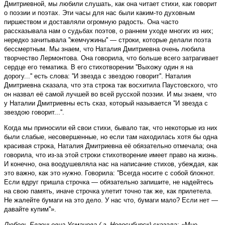
Дмитриевной, мы любили слушать, как она читает стихи, как говорит
о поэзии и поэтах. Эти часы для нас были каким-то духовным
пиршеством и доставляли огромную радость. Она часто
рассказывала нам о судьбах поэтов, о раннем уходе многих из них;
нередко зачитывала ''жемчужины'' — строки, которые делали поэта
бессмертным. Мы знаем, что Наталия Дмитриевна очень любила
творчество Лермонтова. Она говорила, что больше всего затрагивает
сердце его тематика. В его стихотворении ''Выхожу один я на
дорогу...'' есть слова: ''И звезда с звездою говорит''. Наталия
Дмитриевна сказала, что эта строка так восхитила Паустовского, что
он назвал её самой лучшей во всей русской поэзии. И мы знаем, что
у Наталии Дмитриевны есть сказ, который называется ''И звезда с
звездою говорит...''.
Когда мы приносили ей свои стихи, бывало так, что некоторые из них
были слабые, несовершенные, но если там находилась хотя бы одна
красивая строка, Наталия Дмитриевна её обязательно отмечала; она
говорила, что из-за этой строки стихотворение имеет право на жизнь.
И конечно, она воодушевляла нас на написание стихов, убеждая, как
это важно, как это нужно. Говорила: ''Всегда носите с собой блокнот.
Если вдруг пришла строчка — обязательно запишите, не надейтесь
на свою память, иначе строчка улетит точно так же, как прилетела.
Не жалейте бумаги на это дело. У нас что, бумаги мало? Если нет —
давайте купим''».
Любовь Евгеньевна Усманова ( г. Новосибирск)
сказала: «Мне