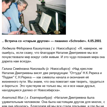
.. Встреча со «старым другом» — пианино «Schroder». 4.05.2001
Людмила Фёдоровна Кашеутова ( г. Новосибирск)
: «Я, наверное, не
ошибусь, если скажу, что благодаря Наталии Дмитриевне мы все
почувствовали мир вокруг себя живым. И это чудо познания мира она
дарила нам всегда».
Галина Семёновна Николаиди (г. Новосибирск)
: «Над креслом
Наталии Дмитриевны висят две репродукции: ''Оттуда'' Н.К.Рериха и
''Подвиг'' С.Н.Рериха — как символы начала и окончания её
жизненного пути. Мы знаем, что она помогает нам творить, трудиться
и бороться. Это чувствуем не только мы, но и все наши друзья,
находящиеся далеко от Новосибирска».
Анатолий Мих ( г. Екатеринбург)
: «Наталия Дмитриевна была
удивительным человеком. Она была настоящим другом для многих, с
кем она общалась. Благодаря ей мы все стали друзьями, и где бы ни