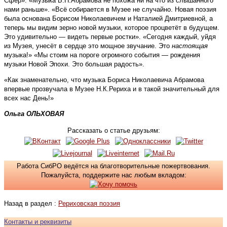
Сфер». «Музыка Б.Н.Абрамова не похожа ни на что из слышанного
нами раньше». «Всё собирается в Музее не случайно. Новая поэзия
была основана Борисом Николаевичем и Наталией Дмитриевной, а
теперь мы видим зерно новой музыки, которое процветёт в будущем.
Это удивительно — видеть первые ростки». «Сегодня каждый, уйдя
из Музея, унесёт в сердце это мощное звучание. Это
настоящая
музыка!» «Мы стоим на пороге огромного события — рождения
музыки Новой Эпохи. Это большая радость».
«Как знаменательно, что музыка Бориса Николаевича Абрамова
впервые прозвучала в Музее Н.К.Рериха и в такой значительный для
всех нас День!»
Ольга ОЛЬХОВАЯ
Рассказать о статье друзьям:
Работа СибРО ведётся на благотворительные пожертвования.
Пожалуйста, поддержите нас любым вкладом:
Назад в раздел :
Рериховская поэзия
Контакты и реквизиты