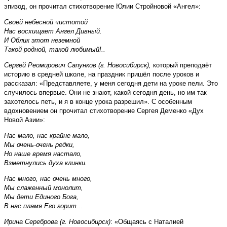
эпизод, он прочитал стихотворение Юлии Стройновой «Ангел»:
Своей небесной чистотой
Нас восхищает Ангел Дивный.
И Облик этот неземной
Такой родной, такой любимый!..
Сергей Реомирович Сапунков (г. Новосибирск),
который преподаёт
историю в средней школе, на праздник пришёл после уроков и
рассказал: «Представляете, у меня сегодня дети на уроке пели. Это
случилось впервые. Они не знают, какой сегодня день, но им так
захотелось петь, и я в конце урока разрешил». С особенным
вдохновением он прочитал стихотворение Сергея Деменко «Дух
Новой Азии»:
Нас мало, нас крайне мало,
Мы очень-очень редки,
Но наше время настало,
Взметнулись духа клинки.
Нас много, нас очень много,
Мы слаженный монолит,
Мы дети Единого Бога,
В нас пламя Его горит...
Ирина Сереброва (г. Новосибирск)
: «Общаясь с Наталией