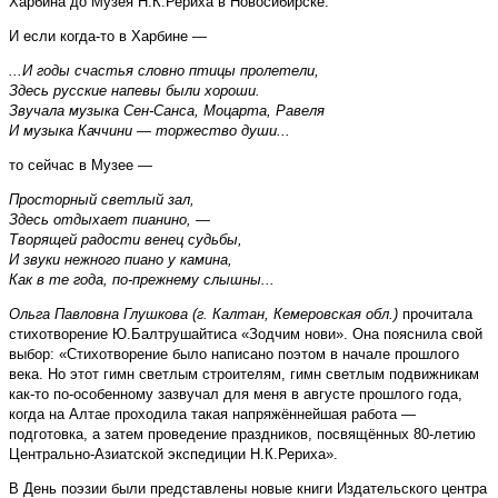
Харбина до Музея Н.К.Рериха в Новосибирске.
И если когда-то в Харбине —
...И годы счастья словно птицы пролетели,
Здесь русские напевы были хороши.
Звучала музыка Сен-Санса, Моцарта, Равеля
И музыка Каччини — торжество души...
то сейчас в Музее —
Просторный светлый зал,
Здесь отдыхает пианино, —
Творящей радости венец судьбы,
И звуки нежного пиано у камина,
Как в те года, по-прежнему слышны...
Ольга Павловна Глушкова (г. Калтан, Кемеровская обл.)
прочитала
стихотворение Ю.Балтрушайтиса «Зодчим нови». Она пояснила свой
выбор: «Стихотворение было написано поэтом в начале прошлого
века. Но этот гимн светлым строителям, гимн светлым подвижникам
как-то по-особенному зазвучал для меня в августе прошлого года,
когда на Алтае проходила такая напряжённейшая работа —
подготовка, а затем проведение праздников, посвящённых 80-летию
Центрально-Азиатской экспедиции Н.К.Рериха».
В День поэзии были представлены новые книги Издательского центра