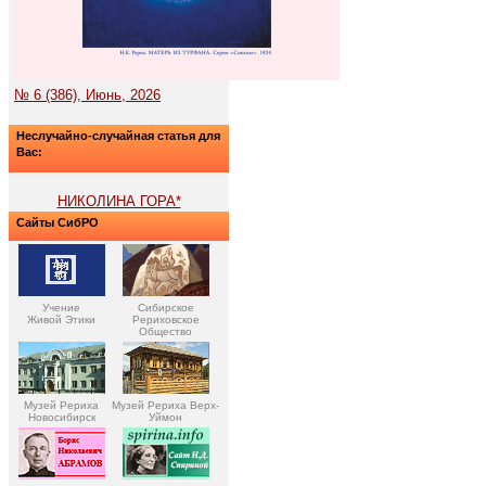
№ 6 (386), Июнь, 2026
Неслучайно-случайная статья для
Вас:
НИКОЛИНА ГОРА*
Сайты СибРО
Учение
Сибирское
Живой Этики
Рериховское
Общество
Музей Рериха
Музей Рериха Верх-
Новосибирск
Уймон