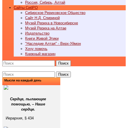
Россия, Сибирь, Алтай
Cайты СибРО
Сибирское Рериховское Общество
Сайт Н.Д. Спириной
Музей Рериха в Новосибирске
Музей Рериха на Алтае
Издательство
Книги Живой Этики
"Наследие Алтая" - Верх-Уймон
Хочу помочь
Книжный магазин
Поиск
Поиск
Мысли на каждый день
Сердце, пылающее
помощью, – Наше
сердце.
Иерархия, § 434