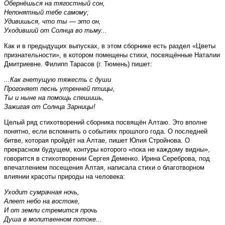
Обернёшься на тягостный сон,
Непонятный тебе самому;
Удивишься, что ты — это он,
Уходивший от Солнца во тьму...
Как и в предыдущих выпусках, в этом сборнике есть раздел «Цветы
признательности», в котором помещены стихи, посвящённые Наталии
Дмитриевне. Филипп Тарасов (г. Тюмень) пишет:
...Как гнетущую тяжесть с души
Прогоняет песнь утренней птицы,
Ты и ныне на помощь спешишь,
Зажигая от Солнца Зарницы!
Целый ряд стихотворений сборника посвящён Алтаю. Это вполне
понятно, если вспомнить о событиях прошлого года. О последней
битве, которая пройдёт на Алтае, пишет Юлия Стройнова. О
прекрасном будущем, контуры которого «пока не каждому видны»,
говорится в стихотворении Сергея Деменко. Ирина Сереброва, под
впечатлением посещения Алтая, написала стихи о благотворном
влиянии красоты природы на человека:
Уходит сумрачная ночь,
Алеет небо на востоке,
И от земли стремится прочь
Душа в молитвенном потоке...