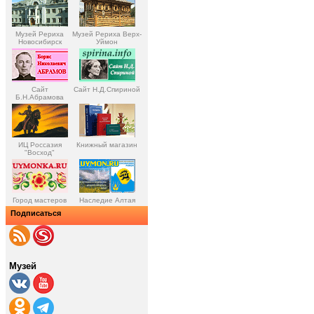
Музей Рериха
Музей Рериха Верх-
Новосибирск
Уймон
Сайт
Сайт Н.Д.Спириной
Б.Н.Абрамова
ИЦ Россазия
Книжный магазин
"Восход"
Город мастеров
Наследие Алтая
Подписаться
Музей