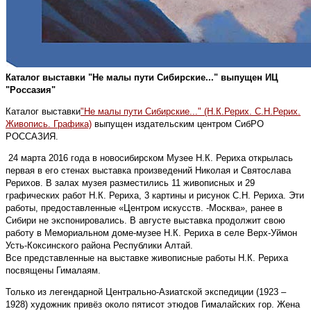
Каталог выставки "Не малы пути Сибирские..." выпущен ИЦ
"Россазия"
Каталог выставки
"Не малы пути Сибирские..." (Н.К.Рерих. С.Н.Рерих.
Живопись. Графика)
выпущен издательским центром СибРО
РОССАЗИЯ.
24 марта 2016 года в новосибирском Музее Н.К. Рериха открылась
первая в его стенах выставка произведений Николая и Святослава
Рерихов. В залах музея разместились 11 живописных и 29
графических работ Н.К. Рериха, 3 картины и рисунок С.Н. Рериха. Эти
работы, предоставленные «Центром искусств. ‑Москва», ранее в
Сибири не экспонировались. В августе выставка продолжит свою
работу в Мемориальном доме-музее Н.К. Рериха в селе Верх-Уймон
Усть-Коксинского района Республики Алтай.
Все представленные на выставке живописные работы Н.К. Рериха
посвящены Гималаям.
Только из легендарной Центрально-Азиатской экспедиции (1923 –
1928) художник привёз около пятисот этюдов Гималайских гор. Жена