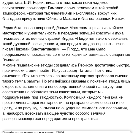
художника, Е.И. Рерих, писала о том, какое неизгладимое
впечатление производят Гималаи своим величием и той особой
атмосферой, «которая тысячелетиями накоплялась вокруг них
благодаря присутствию Обители Махатм и благословенных Риши».
Рерих был назван непревзойдённым Мастером гор за высочайшее
мастерство и убедительность в передаче зовущей красоты и духа
Гималаев, этих вечных стражей Индии. «Нигде нет такого сверкания,
такой духовной насыщенности, как среди этих драгоценных снегов, —
писал Николай Константинович. — Я горд, что мне было
предназначено прославить во многих картинах величавые священные
Гималаи».
Многие гималайские этюды создавались Рерихом достаточно быстро,
практически в один приём. Искусствовед Наталья Тютюгина
отмечает: «Техника темперы по влажному картону требовала именно
такого темпа работы. Но эти пейзажи связаны с понятием этюда лишь
скоростью исполнения и непосредственной опорой на натуру, они
совершенно не обладают теми качествами, которые мы
подразумеваем под этюдностью. Композиция каждого пейзажа не
просто лишена фрагментарности, но прекрасно скомпонована и по
цвету, и по рисунку, вызывая не ощущение мимолётного восприятия,
а, наоборот, всеохватывающее чувство особого величия
разворачивающегося перед зрителем пространства».
Приобрести в интернет-магазине: 47006