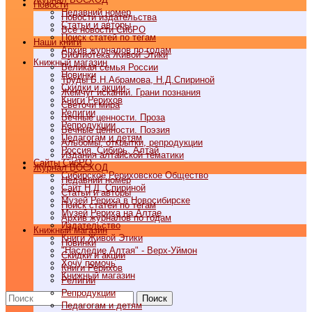
Новости
Недавний номер
Новости издательства
Статьи и авторы
Все новости СибРО
Поиск статей по тегам
Наши книги
Архив журналов по годам
Библиотека Живой Этики
Книжный магазин
Великая семья России
Новинки
Труды Б.Н.Абрамова, Н.Д.Спириной
Скидки и акции
Жемчуг исканий. Грани познания
Книги Рерихов
Светочи мира
Религии
Вечные ценности. Проза
Репродукции
Вечные ценности. Поэзия
Педагогам и детям
Альбомы, открытки, репродукции
Россия, Сибирь, Алтай
Издания алтайской тематики
Cайты СибРО
Журнал ВОСХОД
Сибирское Рериховское Общество
Недавний номер
Сайт Н.Д. Спириной
Статьи и авторы
Музей Рериха в Новосибирске
Поиск статей по тегам
Музей Рериха на Алтае
Архив журналов по годам
Издательство
Книжный магазин
Книги Живой Этики
Новинки
"Наследие Алтая" - Верх-Уймон
Скидки и акции
Хочу помочь
Книги Рерихов
Книжный магазин
Религии
Репродукции
Поиск
Педагогам и детям