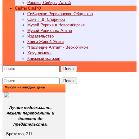
Россия, Сибирь, Алтай
Cайты СибРО
Сибирское Рериховское Общество
Сайт Н.Д. Спириной
Музей Рериха в Новосибирске
Музей Рериха на Алтае
Издательство
Книги Живой Этики
"Наследие Алтая" - Верх-Уймон
Хочу помочь
Книжный магазин
Поиск
Поиск
Мысли на каждый день
Лучше недосказать,
нежели переполнить и
довести до
предательства.
Братство, 211