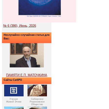
№ 6 (386), Июнь, 2026
Неслучайно-случайная статья для
Вас:
ПАМЯТИ Е.П. МАТОЧКИНА
Сайты СибРО
Учение
Сибирское
Живой Этики
Рериховское
Общество