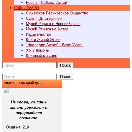
Россия, Сибирь, Алтай
Cайты СибРО
Сибирское Рериховское Общество
Сайт Н.Д. Спириной
Музей Рериха в Новосибирске
Музей Рериха на Алтае
Издательство
Книги Живой Этики
"Наследие Алтая" - Верх-Уймон
Хочу помочь
Книжный магазин
Поиск
Поиск
Мысли на каждый день
Не слова, но лишь
мысль убеждает и
перерождает
сознание.
Община, 219