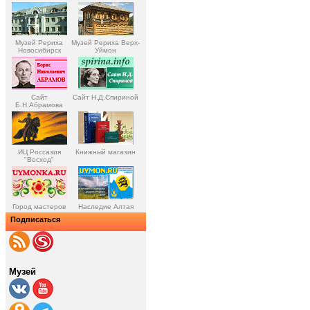
Музей Рериха
Музей Рериха Верх-
Новосибирск
Уймон
Сайт
Сайт Н.Д.Спириной
Б.Н.Абрамова
ИЦ Россазия
Книжный магазин
"Восход"
Город мастеров
Наследие Алтая
Подписаться
Музей