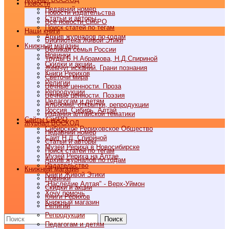
Новости
Недавний номер
Новости издательства
Статьи и авторы
Все новости СибРО
Поиск статей по тегам
Наши книги
Архив журналов по годам
Библиотека Живой Этики
Книжный магазин
Великая семья России
Новинки
Труды Б.Н.Абрамова, Н.Д.Спириной
Скидки и акции
Жемчуг исканий. Грани познания
Книги Рерихов
Светочи мира
Религии
Вечные ценности. Проза
Репродукции
Вечные ценности. Поэзия
Педагогам и детям
Альбомы, открытки, репродукции
Россия, Сибирь, Алтай
Издания алтайской тематики
Cайты СибРО
Журнал ВОСХОД
Сибирское Рериховское Общество
Недавний номер
Сайт Н.Д. Спириной
Статьи и авторы
Музей Рериха в Новосибирске
Поиск статей по тегам
Музей Рериха на Алтае
Архив журналов по годам
Издательство
Книжный магазин
Книги Живой Этики
Новинки
"Наследие Алтая" - Верх-Уймон
Скидки и акции
Хочу помочь
Книги Рерихов
Книжный магазин
Религии
Репродукции
Поиск
Педагогам и детям