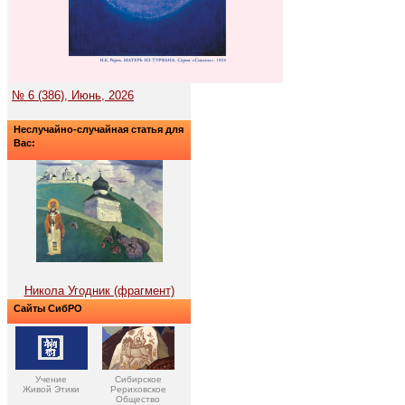
№ 6 (386), Июнь, 2026
Неслучайно-случайная статья для
Вас:
Никола Угодник (фрагмент)
Сайты СибРО
Учение
Сибирское
Живой Этики
Рериховское
Общество