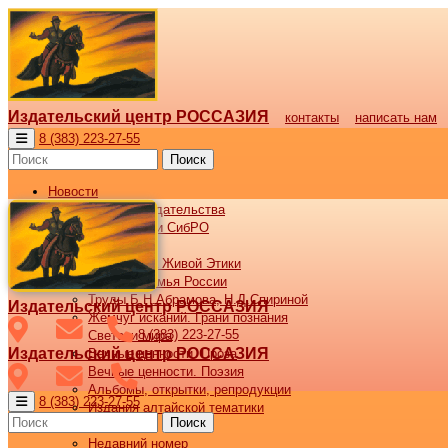
Издательский центр РОССАЗИЯ
контакты
написать нам
8 (383) 223-27-55
Поиск
Новости
Новости издательства
Все новости СибРО
Наши книги
Библиотека Живой Этики
Великая семья России
Труды Б.Н.Абрамова, Н.Д.Спириной
Издательский центр РОССАЗИЯ
Жемчуг исканий. Грани познания
8 (383) 223-27-55
Светочи мира
Издательский центр РОССАЗИЯ
Вечные ценности. Проза
Вечные ценности. Поэзия
Альбомы, открытки, репродукции
8 (383) 223-27-55
Издания алтайской тематики
Поиск
Журнал ВОСХОД
Недавний номер