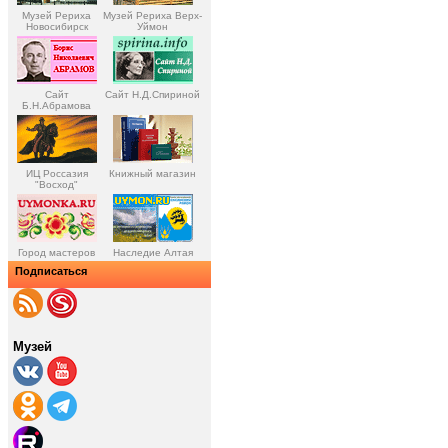
Музей Рериха
Музей Рериха Верх-
Новосибирск
Уймон
Сайт
Сайт Н.Д.Спириной
Б.Н.Абрамова
ИЦ Россазия
Книжный магазин
"Восход"
Город мастеров
Наследие Алтая
Подписаться
Музей