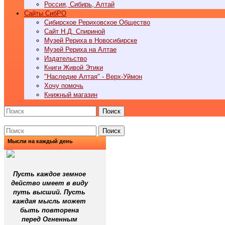
Россия, Сибирь, Алтай
Cайты СибРО
Сибирское Рериховское Общество
Сайт Н.Д. Спириной
Музей Рериха в Новосибирске
Музей Рериха на Алтае
Издательство
Книги Живой Этики
"Наследие Алтая" - Верх-Уймон
Хочу помочь
Книжный магазин
Поиск
Поиск
Мысли на каждый день
Пусть каждое земное
действо имеет в виду
путь высший. Пусть
каждая мысль может
быть повторена
перед Огненным