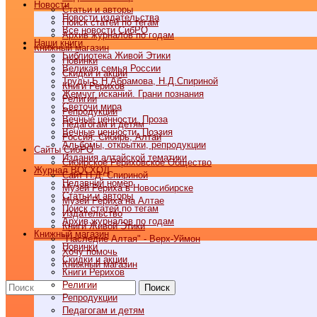
Новости
Статьи и авторы
Новости издательства
Поиск статей по тегам
Все новости СибРО
Архив журналов по годам
Наши книги
Книжный магазин
Библиотека Живой Этики
Новинки
Великая семья России
Скидки и акции
Труды Б.Н.Абрамова, Н.Д.Спириной
Книги Рерихов
Жемчуг исканий. Грани познания
Религии
Светочи мира
Репродукции
Вечные ценности. Проза
Педагогам и детям
Вечные ценности. Поэзия
Россия, Сибирь, Алтай
Альбомы, открытки, репродукции
Cайты СибРО
Издания алтайской тематики
Сибирское Рериховское Общество
Журнал ВОСХОД
Сайт Н.Д. Спириной
Недавний номер
Музей Рериха в Новосибирске
Статьи и авторы
Музей Рериха на Алтае
Поиск статей по тегам
Издательство
Архив журналов по годам
Книги Живой Этики
Книжный магазин
"Наследие Алтая" - Верх-Уймон
Новинки
Хочу помочь
Скидки и акции
Книжный магазин
Книги Рерихов
Религии
Поиск
Репродукции
Педагогам и детям