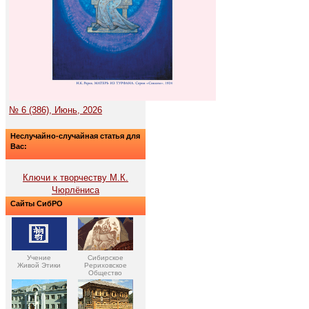
№ 6 (386), Июнь, 2026
Неслучайно-случайная статья для
Вас:
Ключи к творчеству М.К.
Чюрлёниса
Сайты СибРО
Учение
Сибирское
Живой Этики
Рериховское
Общество