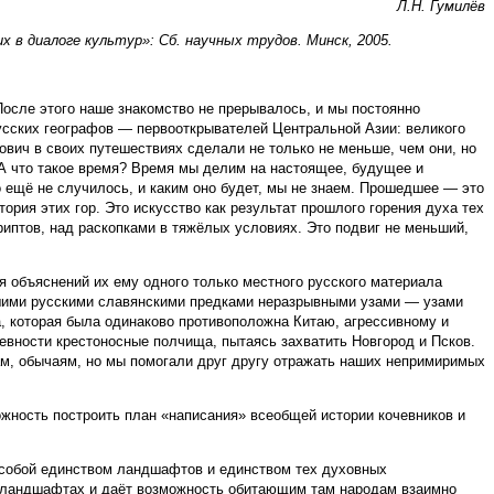
Л.Н. Гумилёв
 в диалоге культур»: Сб. научных трудов. Минск, 2005.
После этого наше знакомство не прерывалось, и мы постоянно
русских географов — первооткрывателей Центральной Азии: великого
ович в своих путешествиях сделали не только не меньше, чем они, но
. А что такое время? Время мы делим на настоящее, будущее и
 ещё не случилось, и каким оно будет, мы не знаем. Прошедшее — это
тория этих гор. Это искусство как результат прошлого горения духа тех
иптов, над раскопками в тяжёлых условиях. Это подвиг не меньший,
я объяснений их ему одного только местного русского материала
нашими русскими славянскими предками неразрывными узами — узами
, которая была одинаково противоположна Китаю, агрессивному и
евности крестоносные полчища, пытаясь захватить Новгород и Псков.
сам, обычаям, но мы помогали друг другу отражать наших непримиримых
ожность построить план «написания» всеобщей истории кочевников и
 собой единством ландшафтов и единством тех духовных
их ландшафтах и даёт возможность обитающим там народам взаимно