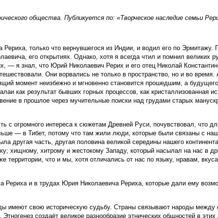
ческого общества. Публикуется по: «Творческое наследие семьи Рерих
Рериха, только что вернувшегося из Индии, и водил его по Эрмитажу. 
аевича, его открытиях. Однако, хотя я всегда чтил и помнил великих 
х, — я знал, что Юрий Николаевич Рерих и его отец Николай Константин
утешествовали. Они ворвались не только в пространство, но и во время
ящий момент неизбежно и мгновенно становится прошедшим, а будущего
малаи как результат бывших горных процессов, как кристаллизованная ис
вение в прошлое через мучительные поиски над грудами старых манускр
ь с огромного интереса к сюжетам Древней Руси, почувствовал, что дл
альше — в Тибет, потому что там жили люди, которые были связаны с 
ыла другая часть, другая половина великой середины нашего континента
у; хищному, хитрому и жестокому Западу, который насылал на нас в др
 территории, что и мы, хотя отличались от нас по языку, нравам, вку
ча Рериха и в трудах Юрия Николаевича Рериха, которые дали ему возм
ароды имеют свою историческую судьбу. Страны связывают народы между
. Этногенез создаёт великое разнообразие этнических общностей в эт