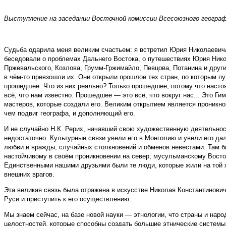
Выступление на заседании Восточной комиссии Всесоюзного географи
Судьба одарила меня великим счастьем: я встретил Юрия Николаевича 
беседовали о проблемах Дальнего Востока, о путешествиях Юрия Никол
Пржевальского, Козлова, Грумм-Гржимайло, Певцова, Потанина и други
в чём-то превзошли их. Они открыли прошлое тех стран, по которым п
прошедшее. Что из них реально? Только прошедшее, потому что насто
всё, что нам известно. Прошедшее — это всё, что вокруг нас... Это Ги
мастеров, которые создали его. Великим открытием является проникно
чем подвиг географа, и дополняющий его.
И не случайно Н.К. Рерих, начавший свою художественную деятельност
недостаточно. Культурные связи увели его в Монголию и увели его д
любви и вражды, случайных столкновений и обменов невестами. Там б
настойчивому в своём проникновении на север; мусульманскому Восток
Единственными нашими друзьями были те люди, которые жили на той же
внешних врагов.
Эта великая связь была отражена в искусстве Николая Константинови
Руси и приступить к его осуществлению.
Мы знаем сейчас, на базе новой науки — этнологии, что страны и н
целостностей, которые способны создать большие этнические системы