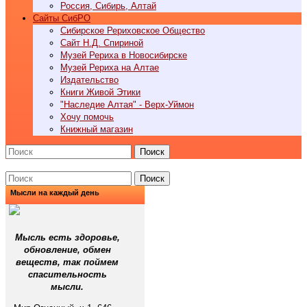
Россия, Сибирь, Алтай
Cайты СибРО
Сибирское Рериховское Общество
Сайт Н.Д. Спириной
Музей Рериха в Новосибирске
Музей Рериха на Алтае
Издательство
Книги Живой Этики
"Наследие Алтая" - Верх-Уймон
Хочу помочь
Книжный магазин
Поиск
Поиск
Мысли на каждый день
Мысль есть здоровье,
обновление, обмен
веществ, так поймем
спасительность
мысли.