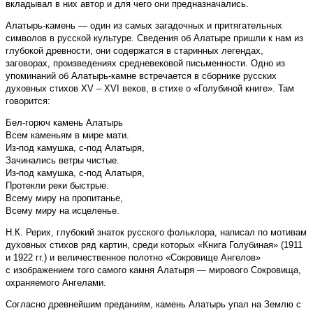
вкладывал в них автор и для чего они предназначались.
Алатырь-камень — один из самых загадочных и притягательных
символов в русской культуре. Сведения об Алатыре пришли к нам из
глубокой древности, они содержатся в старинных легендах,
заговорах, произведениях средневековой письменности. Одно из
упоминаний об Алатырь-камне встречается в сборнике русских
духовных стихов XV – XVI веков, в стихе о «Голубиной книге». Там
говорится:
Бел-горюч камень Алатырь
Всем каменьям в мире мати.
Из-под камушка, с-под Алатыря,
Зачинались ветры чистые.
Из-под камушка, с-под Алатыря,
Протекли реки быстрые.
Всему миру на пропитанье,
Всему миру на исцеленье.
Н.К. Рерих, глубокий знаток русского фольклора, написал по мотивам
духовных стихов ряд картин, среди которых «Книга Голубиная» (1911
и 1922 гг.) и величественное полотно «Сокровище Ангелов»
с изображением того самого камня Алатыря — мирового Сокровища,
охраняемого Ангелами.
Согласно древнейшим преданиям, камень Алатырь упал на Землю с