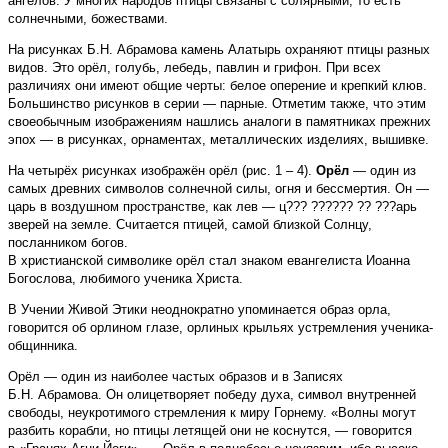
ангелов. У многих народов птицы связаны с солярными, то есть
солнечными, божествами.
На рисунках Б.Н. Абрамова камень Алатырь охраняют птицы разных
видов. Это орёл, голубь, лебедь, павлин и грифон. При всех
различиях они имеют общие черты: белое оперение и крепкий клюв.
Большинство рисунков в серии — парные. Отметим также, что этим
свое­обычным изображениям нашлись аналоги в памятниках прежних
эпох — в рисунках, орнаментах, металлических изделиях, вышивке.
На четырёх рисунках изображён орёл (рис. 1 – 4).
Орёл
— один из
самых древних символов солнечной силы, огня и бессмертия. Он —
царь в воздушном пространстве, как лев — ц??? ?????? ?? ???арь
зверей на земле.­ Считается птицей, самой близкой Солнцу,
посланником богов.
В христианской символике орёл стал знаком евангелиста Иоанна
Богослова, любимого ученика Христа.
В Учении Живой Этики неоднократно упоминается образ орла,
говорится об орлином глазе, орлиных крыльях устремления ученика-
общинника.
Орёл — один из наиболее частых образов и в Записях
Б.Н. Абрамова. Он олицетворяет победу духа, символ внутренней
свободы, неукротимого стремления к миру Горнему. «Волны могут
разбить корабли, но птицы летящей они не коснутся, — говорится