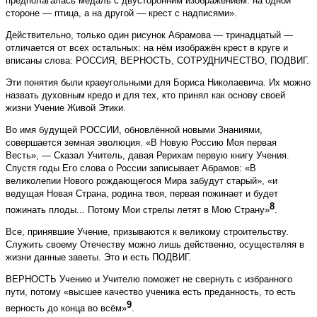
предполагалась медаль с двусторонним изображением: на одной
стороне — птица, а на другой — крест с надписями».
Действительно, только один рисунок Абрамова — тринадцатый —
отличается от всех остальных: на нём изображён крест в круге и
вписаны слова: РОССИЯ, ВЕРНОСТЬ, СОТРУДНИЧЕСТВО, ПОДВИГ.
Эти понятия были краеугольными для Бориса Николаевича. Их можно
назвать духовным кредо и для тех, кто принял как основу своей
жизни Учение Живой Этики.
Во имя будущей РОССИИ, обновлённой новыми Знаниями,
совершается земная эволюция. «В Новую Россию Моя первая
Весть», — Сказал Учитель, да­вая Рерихам первую книгу Учения.
Спустя годы Его слова о России записывает Абрамов: «В
великолепии Нового рождающегося Мира забудут старый», «и
ведущая Новая Страна, родина твоя, первая пожинает и будет
8
пожинать плоды... Потому Мои стрелы летят в Мою Страну»
.
Все, принявшие Учение, призываются к великому строительству.
Служить своему Отечеству можно лишь действенно, осуществляя в
жизни данные заветы. Это и есть ПОДВИГ.
ВЕРНОСТЬ Учению и Учителю поможет не свернуть с избранного
пути, потому «высшее качество ученика есть преданность, то есть
9
верность до конца во всём»
.