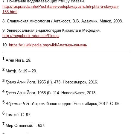
7. Почитание водоплавающих птиц у славян.
http://ruspravda.info/Pochitanie-vodoplavayushchih-ptits-u-slavyan-
153.html
8. Славянская мифология / Авт.-сост. В.В. Адамчик. Минск, 2008.
9. Универсальная энциклопедия Кирилла и Мефодия.
http://megabook.ru/article/Птицы
10.
https://ru.wikipedia.org/wiki/Алатырь-камень
1
Агни Йога. 19.
2
Матф. 6: 19 – 20.
3
Грани
Агни Йоги. 1955 (II). 473. Новосибирск, 2016.
4
Грани
Агни Йоги. 1958 (I). 114. Новосибирск, 2013.
5
Абрамов Б.Н
. Устремлённое сердце. Новосибирск, 2012. С. 96.
6
Там же. С. 97.
7
Мир Огненный. I. 637.