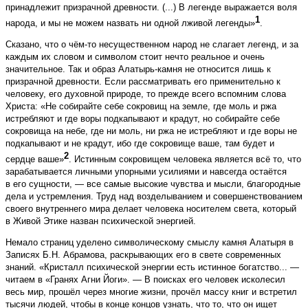
принадлежит призрачной древности. (...) В легенде выражается воля
1
народа, и мы не можем назвать ни одной лживой легенды»
.
Сказано, что о чём-то несущественном народ не слагает легенд, и за
каждым их словом и символом стоит нечто реальное и очень
значительное. Так и образ Алатырь-камня не относится лишь к
призрачной древности. Если рассматривать его применительно к
человеку, его духовной природе, то прежде всего вспомним слова
Христа: «Не собирайте себе сокровищ на земле, где моль и ржа
истребляют и где воры подкапывают и крадут, но собирайте себе
сокровища на небе, где ни моль, ни ржа не истребляют и где воры не
подкапывают и не крадут, ибо где сокровище ваше, там будет и
2
сердце ваше»
. Истинным сокровищем человека является всё то, что
зарабатывается личными упорными усилиями и навсегда остаётся
в его сущности, — все самые высокие чувства и мысли, благородные
дела и устремления. Труд над возделыванием и совершенствованием
своего внутреннего мира делает человека носителем света, который
в Живой Этике назван психической энергией.
Немало страниц уделено символическому смыслу камня Алатыря в
Записях Б.Н. Абрамова, раскрывающих его в свете современных
знаний. «Кристалл психической энергии есть истинное богатство... —
читаем в «Гранях Агни Йоги». — В поисках его человек исколесил
весь мир, прошёл через многие жизни, прочёл массу книг и встретил
тысячи людей, чтобы в конце концов узнать, что то, что он ищет