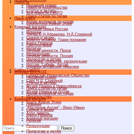
Новости
Недавний номер
Новости издательства
Статьи и авторы
Все новости СибРО
Поиск статей по тегам
Наши книги
Архив журналов по годам
Библиотека Живой Этики
Книжный магазин
Великая семья России
Новинки
Труды Б.Н.Абрамова, Н.Д.Спириной
Скидки и акции
Жемчуг исканий. Грани познания
Книги Рерихов
Светочи мира
Религии
Вечные ценности. Проза
Репродукции
Вечные ценности. Поэзия
Педагогам и детям
Альбомы, открытки, репродукции
Россия, Сибирь, Алтай
Издания алтайской тематики
Cайты СибРО
Журнал ВОСХОД
Сибирское Рериховское Общество
Недавний номер
Сайт Н.Д. Спириной
Статьи и авторы
Музей Рериха в Новосибирске
Поиск статей по тегам
Музей Рериха на Алтае
Архив журналов по годам
Издательство
Книжный магазин
Книги Живой Этики
Новинки
"Наследие Алтая" - Верх-Уймон
Скидки и акции
Хочу помочь
Книги Рерихов
Книжный магазин
Религии
Репродукции
Поиск
Педагогам и детям