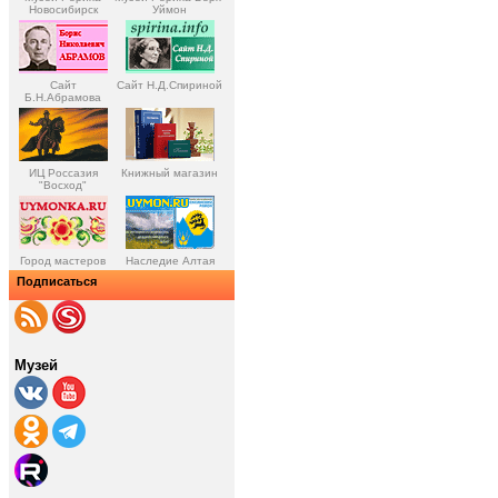
Новосибирск
Уймон
Сайт
Сайт Н.Д.Спириной
Б.Н.Абрамова
ИЦ Россазия
Книжный магазин
"Восход"
Город мастеров
Наследие Алтая
Подписаться
Музей