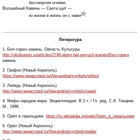
бессмертия огнями,
Волшебный Камень — Света щит —
10
из жизни в жизнь он с нами
.
Литература
1. Бел-горюч камень. Область Культуры.
http://okultureno.ru/articles/2740-alatyr-bel-goryuch-kamen/Бел-горюч
камень
2. Грифон (Новый Акрополь).
https://www.newacropol.ru/Alexandria/symbols/grifon/
3. Лебедь (Новый Акрополь).
http://www.newacropol.ru/Alexandria/symbols/swan/
4. Мифы народов мира: Энциклопедия: В 2 т. / Гл. ред. С.А. Токарев.
М., 1998.
5. Орёл в геральдике.
https://ru.wikipedia.org/wiki/Орёл_в_геральдике
6. Орёл (Новый Акрополь).
http://www.newacropol.ru/Alexandria/symbols/eagle/