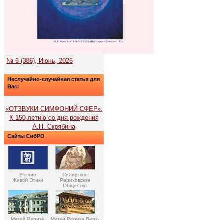
№ 6 (386), Июнь, 2026
Неслучайно-случайная статья для
Вас:
«ОТЗВУКИ СИМФОНИЙ СФЕР».
К 150-летию со дня рождения
А.Н. Скрябина
Сайты СибРО
Учение
Сибирское
Живой Этики
Рериховское
Общество
Музей Рериха
Музей Рериха Верх-