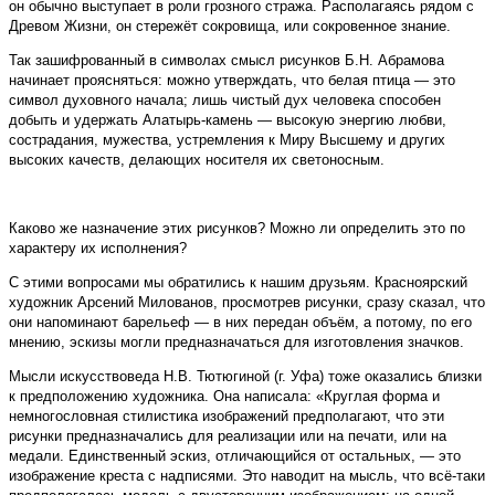
он обычно выступает в роли грозного стража. Располагаясь рядом с
Древом Жизни, он стережёт сокровища, или сокровенное знание.
Так зашифрованный в символах смысл рисунков Б.Н. Абрамова
начинает проясняться: можно утверждать, что белая птица — это
символ духовного начала; лишь чистый дух человека способен
добыть и удержать Алатырь-камень — высокую энергию любви,
сострадания, мужества, устремления к Миру Высшему и других
высоких качеств, делающих носителя их светоносным.
Каково же назначение этих рисунков? Можно ли определить это по
характеру их исполнения?
С этими вопросами мы обратились к нашим друзьям. Красноярский
художник Арсений Милованов, просмотрев рисунки, сразу сказал, что
они напоминают барельеф — в них передан объём, а потому, по его
мнению, эскизы могли предназначаться для изготовления значков.
Мысли искусствоведа Н.В. Тютюгиной (г. Уфа) тоже оказались близки
к предположению художника. Она написала: «Круглая форма и
немногословная стилистика изображений предполагают, что эти
рисунки предназначались для реализации или на печати, или на
медали. Единственный эскиз, отличающийся от остальных, — это
изображение креста с надписями. Это наводит на мысль, что всё-таки