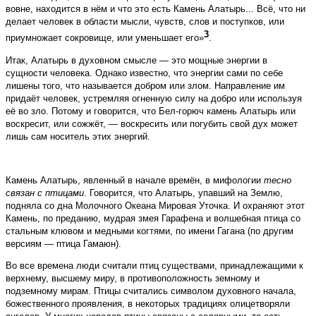
вовне, находится в нём и что это есть Камень Алатырь... Всё, что ни
делает человек в области мысли, чувств, слов и поступков, или
3
приумножает сокровище, или уменьшает его»
.
Итак, Алатырь в духовном смысле — это мощные энергии в
сущности человека. Однако известно, что энергии сами по себе
лишены того, что называется добром или злом. Направление им
придаёт человек, устремляя огненную силу на добро или используя
её во зло. Потому и говорится, что Бел-горюч камень Алатырь или
воскресит, или сожжёт, — воскресить или погубить свой дух может
лишь сам носитель этих энергий.
Камень Алатырь, явленный в начале времён, в мифологии
тесно
связан с птицами
. Говорится, что Алатырь, упавший на Землю,
подняла со дна Молочного Океана Мировая Уточка. И охраняют этот
Камень, по преданию, мудрая змея Гарафена и волшебная птица со
стальным клювом и медными когтями, по имени Гагана (по другим
версиям — птица Гамаюн).
Во все времена люди считали птиц существами, принадлежащими к
верхнему, высшему миру, в противоположность земному и
подземному мирам. Птицы считались символом духовного начала,
божественного проявления, в некоторых традициях олицетворяли