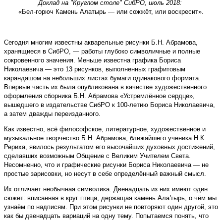
Доклад на "Круглом столе" СибРО, июль 2018:
«Бел-горюч Камень Алатырь — или сожжёт, или воскресит».
Сегодня многим известны акварельные рисунки Б.Н. Абрамова,
хранящиеся в СибРО, — работы глубоко символичные и полные
сокровенного значения. Меньше известна графика Бориса
Николаевича — это 13 рисунков, выполненных графитовым
карандашом на небольших листах бумаги одинакового формата.
Впервые часть их была опубликована в качестве художественного
оформления сборника Б.Н. Абрамова «Устремлённое сердце»,
вышедшего в издательстве СибРО к 100-летию Бориса Николаевича,
а затем дважды переизданного.
Как известно, всё философское, литературное, художественное и
музыкальное творчество Б.Н. Абрамова, ближайшего ученика Н.К.
Рериха, явилось результатом его высочайших духовных достижений,
сделавших возможным Общение с Великим Учителем Света.
Несомненно, что и графические рисунки Бориса Николаевича — не
простые зарисовки, но несут в себе определённый важный смысл.
Их отличает необычная символика. Двенадцать из них имеют один
сюжет: вписанная в круг птица, держащая камень Ала
'
тырь, о чём мы
узнаём по надписям. При этом рисунки не повторяют один другой, это
как бы двенадцать вариаций на одну тему. Попытаемся понять, что