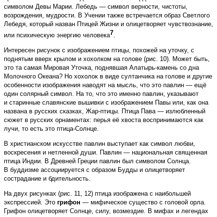
символом Девы Марии. Лебедь — символ верности, чистоты,
возрождения, мудрости. В Учении также встречается образ Светлого
Лебедя, который назван Птицей Жизни и олицетворяет чувствознание,
7
или психическую энергию человека
.
Интересен рисунок с изображением птицы, похожей на уточку, с
поднятым вверх крылом и хохолком на голове (рис. 10). Может быть,
это та самая Мировая Уточка, поднявшая Алатырь-камень со дна
Молочного Океана? Но хохолок в виде султанчика на голове и другие
особенности изображения наводят на мысль, что это павлин — ещё
один солярный символ. На то, что это именно павлин, указывают
и старинные славянские вышивки с изображением Павы или, как она
названа в русских сказках, Жар-птицы. Птица Пава — излюбленный
сюжет в русских орнаментах: перья её хвоста воспринимаются как
лучи, то есть это птица-Солнце.
В христианском искусстве павлин выступает как символ любви,
воскресения и нетленной души. Павлин — национальная священная
птица Индии. В Древней Греции павлин был символом Солнца.
В буддизме ассоциируется с образом Будды и олицетворяет
сострадание и бдительность.
На двух рисунках (рис. 11, 12) птица изображена с наибольшей
экспрессией. Это
грифон
— мифическое существо с головой орла.
Грифон олицетворяет Солнце, силу, возмездие. В мифах и легендах