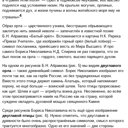
в «Гранях Агни Йоги». — Орёл в поднебесье неуязвим, ибо высоко
поднялся над условиями низин. На крыльях могучих, орлиных,
поднимается дух, и жизни пучины и волны житейского моря ему не
4
страшны»
.
Образ орла — царственного уз­ника, бесстрашно обрывающего
заклятую нить земной неволи — запечатлён в известной поэме
Б.Н. Абрамова «Белый орёл». Вспоминается и картина Н.К. Рериха
«Приказ Учителя», где изображён горный орёл (белый лобнор) —
символ посланника, принёсшего весть из Мира Высшего. И про
самого Бориса Николаевича Н.Д. Спирина не раз говорила, что он
был похож на орла — гордого, смелого, высоко парящего духом.
На одном из рисунков Б.Н. Аб­рамова (рис. 5) мы видим
двуглавого
орла
— также древнейший символ. Борис Николаевич изобразил его
почти так же, как на гербе России, но без традиционных корон.
Вместо этого птица держит камень Алатырь, который напоминает
корону, но ещё больше — воинский шлем. Тело птицы прорисовано
как щит. Шлем и щит — атрибуты воина духа. Несомненно, во всём
этом просматривается намёк на Россию как на страну, которой
суждено овладеть духовной мощью священного Камня.
Среди рисунков Бориса Николаевича есть ещё одно изображение
двуглавой птицы
(рис. 6). Нужно отметить, что двуглавие в
древности было очень распространённым символом, смысл которого
трактуется многообразно. Одно из его значений — две стороны