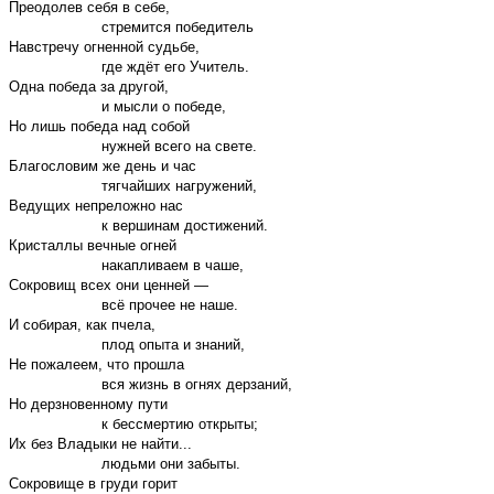
Преодолев себя в себе,
стремится победитель
Навстречу огненной судьбе,
где ждёт его Учитель.
Одна победа за другой,
и мысли о победе,
Но лишь победа над собой
нужней всего на свете.
Благословим же день и час
тягчайших нагружений,
Ведущих непреложно нас
к вершинам достижений.
Кристаллы вечные огней
накапливаем в чаше,
Сокровищ всех они ценней —
всё прочее не наше.
И собирая, как пчела,
плод опыта и знаний,
Не пожалеем, что прошла
вся жизнь в огнях дерзаний,
Но дерзновенному пути
к бессмертию открыты;
Их без Владыки не найти...
людьми они забыты.
Сокровище в груди горит