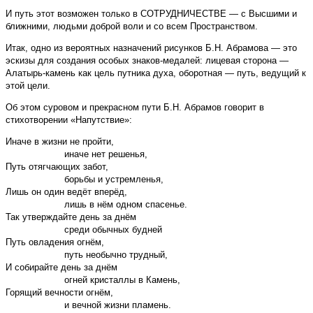
И путь этот возможен только в СОТРУДНИЧЕСТВЕ — с Высшими и
ближними, людьми доброй воли и со всем Пространством.
Итак, одно из вероятных назначений рисунков Б.Н. Абрамова — это
эскизы для создания особых знаков-медалей: лицевая сторона —
Алатырь-камень как цель путника духа, оборотная — путь, ведущий к
этой цели.
Об этом суровом и прекрасном пути Б.Н. Абрамов говорит в
стихотворении «Напутствие»:
Иначе в жизни не пройти,
иначе нет решенья,
Путь отягчающих забот,
борьбы и устремленья,
Лишь он один ведёт вперёд,
лишь в нём одном спасенье.
Так утверждайте день за днём
среди обычных будней
Путь овладения огнём,
путь необычно трудный,
И собирайте день за днём
огней кристаллы в Камень,
Горящий вечности огнём,
и вечной жизни пламень.