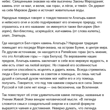
небес. Священными знаками на нём высечены Законы Мироздания;
камень этот «и мал, и велик, как гора», и лёгок, и тяжёл. Он держит
на себе Мировое Древо и источает живительные воды.
Народные поверья говорят о тождественности Алатырь-камня
и небесного огня и особо подчёркивают его огненную природу, что
отра­зилось и в его названии: он именуется также
бел-горюч
(
бел-
горяч
),
бел-блестящ
,
искрящийся
,
кип-камень
(от слова
кипеть
),
злат
,
Златырь
.
Где находится Бел-горюч камень Алатырь? Народная традиция
помещает его посреди Моря-океана, на острове Буяне, в центре мира.
По другим источникам, он находится в Рипейских горах (есть мнение,
что это Алтайские горы — гора Белуха). По верованиям наших
предков, Алатырь-камень заключает в себе всю мировую мудрость, в
нём есть ответ на любой вопрос. Но главной его особенностью
считается способность исцелять и дарить жизнь. Всегда стремились
люди к Бел-горюч камню за советом и помощью, но лишь чистый
душой и сильный духом человек мог найти его и эту помощь
получить. Говорится, что под тем камнем сокрыта вся сила Земли
Русской и той силе нет конца — она бесконечна, как Вселенная.
Так повествуют об этом удивительном камне легенды, названные в
Учении Живой Этики венцом человеческой мысли. «В легенде
сложится смысл созидательной энергии и в сжатой формуле
выразятся чаяния и достижения. Неверно думать, что легенда