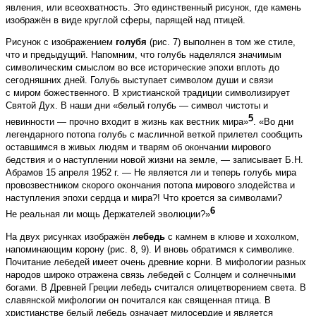
явления, или всеохватность. Это единственный рисунок, где камень
изображён в виде круглой сферы, парящей над птицей.
Рисунок с изображением
голубя
(рис. 7) выполнен в том же стиле,
что и предыдущий. Напомним, что голубь наделялся значимым
символическим смыслом во все исторические эпохи вплоть до
сегодняшних дней. Голубь выступает символом души и связи
с миром божественного. В христианской традиции символизирует
Святой Дух. В наши дни «белый голубь — символ чистоты и
5
невинности — прочно входит в жизнь как вестник мира»
. «Во дни
легендарного потопа голубь с масличной веткой прилетел сообщить
оставшимся в живых людям и тварям об окончании мирового
бедствия и о наступлении новой жизни на земле, — записывает Б.Н.
Абрамов 15 апреля 1952 г. — Не является ли и теперь голубь мира
провозвестником скорого окончания потопа мирового злодейства и
наступления эпохи сердца и мира?! Что кроется за символами?
6
Не реальная ли мощь Держателей эволюции?»
На двух рисунках изображён
лебедь
с камнем в клюве и хохолком,
напоминающим корону (рис. 8, 9). И вновь обратимся к символике.
Почитание лебедей имеет очень древние корни. В мифологии разных
народов широко отражена связь лебедей с Солнцем и солнечными
богами. В Древней Греции лебедь считался олицетворением света. В
славянской мифологии он почитался как священная птица. В
христианстве белый лебедь означает милосердие и является