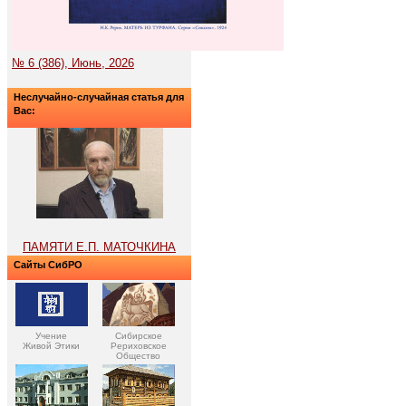
№ 6 (386), Июнь, 2026
Неслучайно-случайная статья для
Вас:
ПАМЯТИ Е.П. МАТОЧКИНА
Сайты СибРО
Учение
Сибирское
Живой Этики
Рериховское
Общество