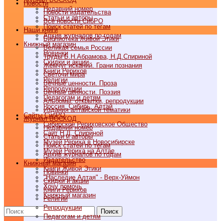
Новости
Недавний номер
Новости издательства
Статьи и авторы
Все новости СибРО
Поиск статей по тегам
Наши книги
Архив журналов по годам
Библиотека Живой Этики
Книжный магазин
Великая семья России
Новинки
Труды Б.Н.Абрамова, Н.Д.Спириной
Скидки и акции
Жемчуг исканий. Грани познания
Книги Рерихов
Светочи мира
Религии
Вечные ценности. Проза
Репродукции
Вечные ценности. Поэзия
Педагогам и детям
Альбомы, открытки, репродукции
Россия, Сибирь, Алтай
Издания алтайской тематики
Cайты СибРО
Журнал ВОСХОД
Сибирское Рериховское Общество
Недавний номер
Сайт Н.Д. Спириной
Статьи и авторы
Музей Рериха в Новосибирске
Поиск статей по тегам
Музей Рериха на Алтае
Архив журналов по годам
Издательство
Книжный магазин
Книги Живой Этики
Новинки
"Наследие Алтая" - Верх-Уймон
Скидки и акции
Хочу помочь
Книги Рерихов
Книжный магазин
Религии
Репродукции
Поиск
Педагогам и детям