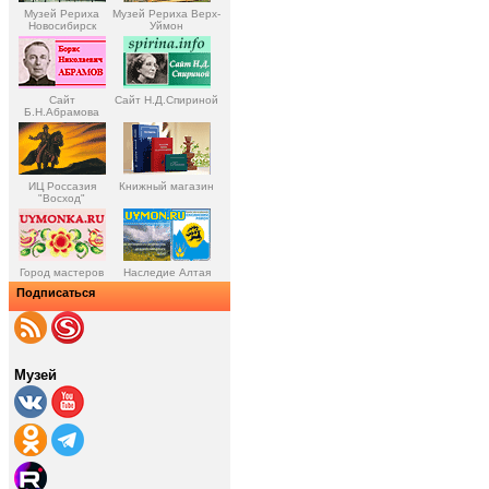
Музей Рериха
Музей Рериха Верх-
Новосибирск
Уймон
Сайт
Сайт Н.Д.Спириной
Б.Н.Абрамова
ИЦ Россазия
Книжный магазин
"Восход"
Город мастеров
Наследие Алтая
Подписаться
Музей