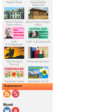
Живой Этики
Рериховское
Общество
Музей Рериха
Музей Рериха Верх-
Новосибирск
Уймон
Сайт
Сайт Н.Д.Спириной
Б.Н.Абрамова
ИЦ Россазия
Книжный магазин
"Восход"
Город мастеров
Наследие Алтая
Подписаться
Музей