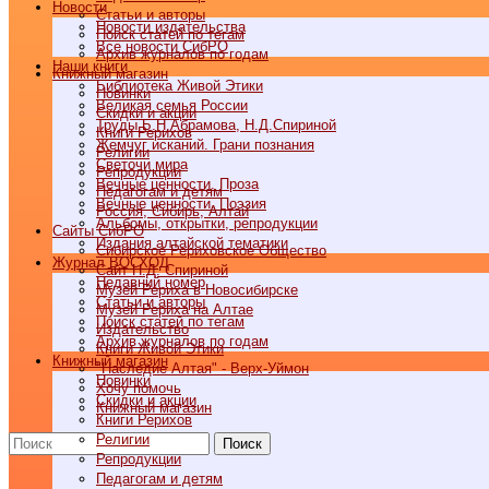
Новости
Статьи и авторы
Новости издательства
Поиск статей по тегам
Все новости СибРО
Архив журналов по годам
Наши книги
Книжный магазин
Библиотека Живой Этики
Новинки
Великая семья России
Скидки и акции
Труды Б.Н.Абрамова, Н.Д.Спириной
Книги Рерихов
Жемчуг исканий. Грани познания
Религии
Светочи мира
Репродукции
Вечные ценности. Проза
Педагогам и детям
Вечные ценности. Поэзия
Россия, Сибирь, Алтай
Альбомы, открытки, репродукции
Cайты СибРО
Издания алтайской тематики
Сибирское Рериховское Общество
Журнал ВОСХОД
Сайт Н.Д. Спириной
Недавний номер
Музей Рериха в Новосибирске
Статьи и авторы
Музей Рериха на Алтае
Поиск статей по тегам
Издательство
Архив журналов по годам
Книги Живой Этики
Книжный магазин
"Наследие Алтая" - Верх-Уймон
Новинки
Хочу помочь
Скидки и акции
Книжный магазин
Книги Рерихов
Религии
Поиск
Репродукции
Педагогам и детям