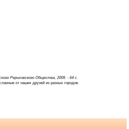
ого Рериховского Общества, 2009. - 64 с.
сланные от наших друзей из разных городов.