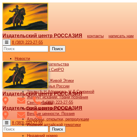
Издательский центр РОССАЗИЯ
контакты
написать нам
8 (383) 223-27-55
Поиск
Новости
Новости издательства
Все новости СибРО
Наши книги
Библиотека Живой Этики
Великая семья России
Труды Б.Н.Абрамова, Н.Д.Спириной
Издательский центр РОССАЗИЯ
Жемчуг исканий. Грани познания
8 (383) 223-27-55
Светочи мира
Издательский центр РОССАЗИЯ
Вечные ценности. Проза
Вечные ценности. Поэзия
Альбомы, открытки, репродукции
8 (383) 223-27-55
Издания алтайской тематики
Поиск
Журнал ВОСХОД
Недавний номер