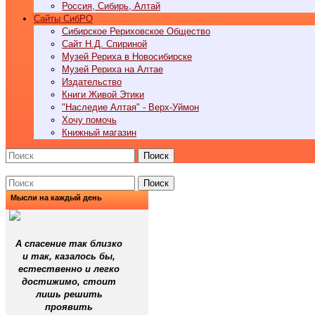
Россия, Сибирь, Алтай
Cайты СибРО
Сибирское Рериховское Общество
Сайт Н.Д. Спириной
Музей Рериха в Новосибирске
Музей Рериха на Алтае
Издательство
Книги Живой Этики
"Наследие Алтая" - Верх-Уймон
Хочу помочь
Книжный магазин
Поиск
Поиск
Мысли на каждый день
А спасение так близко
и так, казалось бы,
естественно и легко
достижимо, стоит
лишь решить
проявить