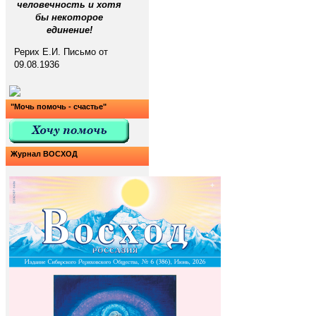
человечность и хотя
бы некоторое
единение!
Рерих Е.И. Письмо от
09.08.1936
"Мочь помочь - счастье"
Журнал ВОСХОД