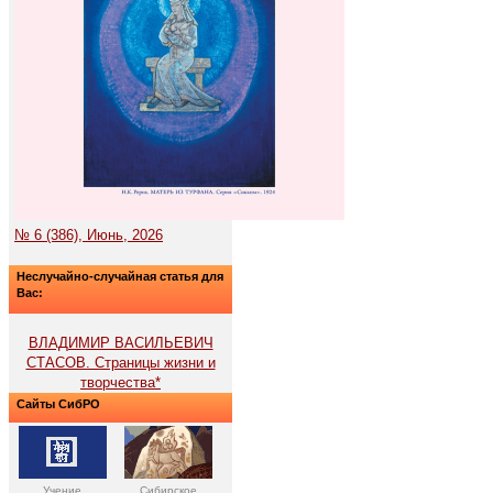
№ 6 (386), Июнь, 2026
Неслучайно-случайная статья для
Вас:
ВЛАДИМИР ВАСИЛЬЕВИЧ
СТАСОВ. Страницы жизни и
творчества*
Сайты СибРО
Учение
Сибирское