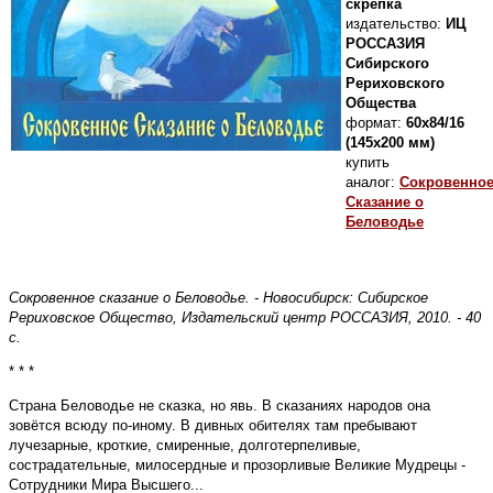
скрепка
издательство:
ИЦ
РОССАЗИЯ
Сибирского
Рериховского
Общества
формат:
60х84/16
(145х200 мм)
купить
аналог:
Сокровенно
Сказание о
Беловодье
Сокровенное сказание о Беловодье. - Новосибирск: Сибирское
Рериховское Общество, Издательский центр РОССАЗИЯ, 2010. - 40
с.
* * *
Страна Беловодье не сказка, но явь. В сказаниях народов она
зовётся всюду по-иному. В дивных обителях там пребывают
лучезарные, кроткие, смиренные, долготерпеливые,
сострадательные, милосердные и прозорливые Великие Мудрецы -
Сотрудники Мира Высшего...