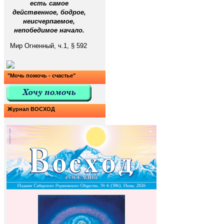
есть самое
действенное, бодрое,
неисчерпаемое,
непобедимое начало.
Мир Огненный, ч.1, § 592
"Мочь помочь - счастье"
Журнал ВОСХОД