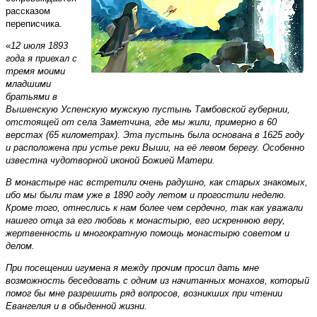
рассказом
переписчика.
«
12 июля 1893
года я приехал с
тремя моими
младшими
братьями в
Вышенскую Успенскую мужскую пустынь Тамбовской губернии,
отстоящей от села Заметчина, где мы жили, примерно в 60
верстах (65 километрах). Эта пустынь была основана в 1625 году
и расположена при устье реки Выши, на её левом берегу. Особенно
известна чудотворной иконой Божией Матери.
В монастыре нас встретили очень радушно, как старых знакомых,
ибо мы были там уже в 1890 году летом и прогостили неделю.
Кроме того, отнеслись к нам более чем сердечно, так как уважали
нашего отца за его любовь к монастырю, его искреннюю веру,
жертвенность и многократную помощь монастырю советом и
делом.
При посещении игумена я между прочим просил дать мне
возможность беседовать с одним из начитанных монахов, который
помог бы мне разрешить ряд вопросов, возникших при чтении
Евангелия и в обыденной жизни.