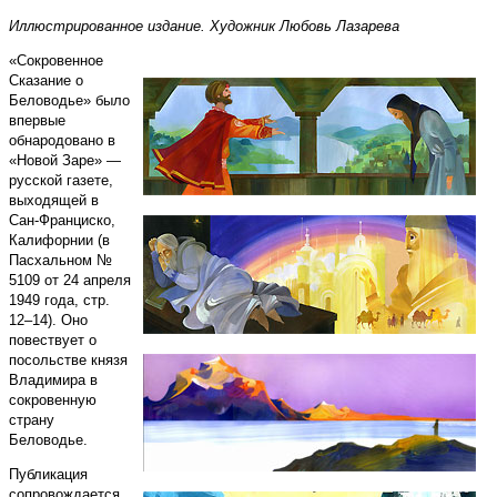
Иллюстрированное издание. Художник Любовь Лазарева
«Сокровенное
Сказание о
Беловодье» было
впервые
обнародовано в
«Новой Заре» —
русской газете,
выходящей в
Сан­-Франциско,
Калифорнии (в
Пасхальном №
5109 от 24 апреля
1949 года, стр.
12–14). Оно
повествует о
посольстве князя
Владимира в
сокровенную
страну
Беловодье.
Публикация
сопровождается