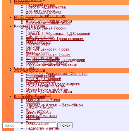
Новости
Недавний номер
Новости издательства
Статьи и авторы
Все новости СибРО
Поиск статей по тегам
Наши книги
Архив журналов по годам
Библиотека Живой Этики
Книжный магазин
Великая семья России
Новинки
Труды Б.Н.Абрамова, Н.Д.Спириной
Скидки и акции
Жемчуг исканий. Грани познания
Книги Рерихов
Светочи мира
Религии
Вечные ценности. Проза
Репродукции
Вечные ценности. Поэзия
Педагогам и детям
Альбомы, открытки, репродукции
Россия, Сибирь, Алтай
Издания алтайской тематики
Cайты СибРО
Журнал ВОСХОД
Сибирское Рериховское Общество
Недавний номер
Сайт Н.Д. Спириной
Статьи и авторы
Музей Рериха в Новосибирске
Поиск статей по тегам
Музей Рериха на Алтае
Архив журналов по годам
Издательство
Книжный магазин
Книги Живой Этики
Новинки
"Наследие Алтая" - Верх-Уймон
Скидки и акции
Хочу помочь
Книги Рерихов
Книжный магазин
Религии
Репродукции
Поиск
Педагогам и детям