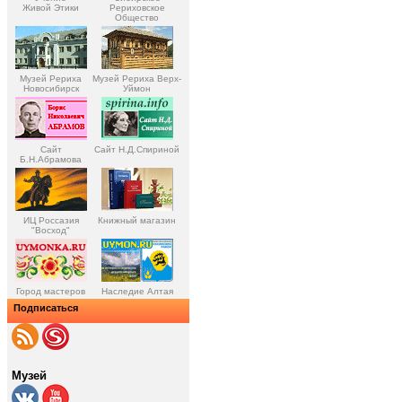
Живой Этики
Рериховское
Общество
Музей Рериха
Музей Рериха Верх-
Новосибирск
Уймон
Сайт
Сайт Н.Д.Спириной
Б.Н.Абрамова
ИЦ Россазия
Книжный магазин
"Восход"
Город мастеров
Наследие Алтая
Подписаться
Музей