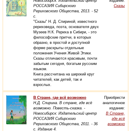
Новосибирск: Издательский центр
издание:
РОССАЗИЯ Сибирского
Сказы
Рериховского Общества, 2013. - 52
с.
"Сказы" Н. Д. Спириной, известного
рериховеда, поэта, основателя двух
Музеев Н.К. Рериха в Сибири, - это
философские притчи, в которых
образно, в простой и доступной
форме раскрыты отдельные
положения Учения Живой Этики.
Сказы отличаются красивым, почти
забытым сегодня, богатым русским
языком.
Книга рассчитана на широкий круг
читателей, как детей, так и
взрослых.
В Стране, где всё возможно
Приобрести
Н.Д. Спирина. В стране, где всё
аналогичное
возможно. Повесть-сказка. -
издание:
Новосибирск: Издательский центр
В Стране,
РОССАЗИЯ Сибирского
где всё
Рериховского Общества, 2011. - 36
возможно
с.
Издание 4.