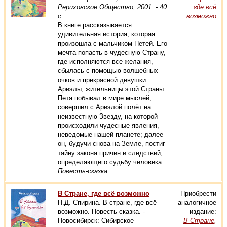
Рериховское Общество, 2001. - 40
где всё
с.
возможно
В книге рассказывается
удивительная история, которая
произошла с мальчиком Петей. Его
мечта попасть в чудесную Страну,
где исполняются все желания,
сбылась с помощью волшебных
очков и прекрасной девушки
Ариэлы, жительницы этой Страны.
Петя побывал в мире мыслей,
совершил с Ариэлой полёт на
неизвестную Звезду, на которой
происходили чудесные явления,
неведомые нашей планете; далее
он, будучи снова на Земле, постиг
тайну закона причин и следствий,
определяющего судьбу человека.
Повесть-сказка.
В Стране, где всё возможно
Приобрести
Н.Д. Спирина. В стране, где всё
аналогичное
возможно. Повесть-сказка. -
издание:
Новосибирск: Сибирское
В Стране,