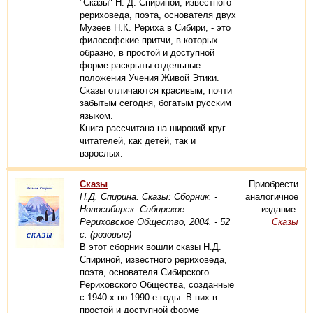
"Сказы" Н. Д. Спириной, известного
рериховеда, поэта, основателя двух
Музеев Н.К. Рериха в Сибири, - это
философские притчи, в которых
образно, в простой и доступной
форме раскрыты отдельные
положения Учения Живой Этики.
Сказы отличаются красивым, почти
забытым сегодня, богатым русским
языком.
Книга рассчитана на широкий круг
читателей, как детей, так и
взрослых.
Сказы
Приобрести
Н.Д. Спирина. Сказы: Сборник. -
аналогичное
Новосибирск: Сибирское
издание:
Рериховское Общество, 2004. - 52
Сказы
с. (розовые)
В этот сборник вошли сказы Н.Д.
Спириной, известного рериховеда,
поэта, основателя Сибирского
Рериховского Общества, созданные
с 1940-х по 1990-е годы. В них в
простой и доступной форме