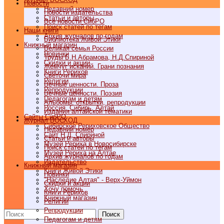
Новости
Недавний номер
Новости издательства
Статьи и авторы
Все новости СибРО
Поиск статей по тегам
Наши книги
Архив журналов по годам
Библиотека Живой Этики
Книжный магазин
Великая семья России
Новинки
Труды Б.Н.Абрамова, Н.Д.Спириной
Скидки и акции
Жемчуг исканий. Грани познания
Книги Рерихов
Светочи мира
Религии
Вечные ценности. Проза
Репродукции
Вечные ценности. Поэзия
Педагогам и детям
Альбомы, открытки, репродукции
Россия, Сибирь, Алтай
Издания алтайской тематики
Cайты СибРО
Журнал ВОСХОД
Сибирское Рериховское Общество
Недавний номер
Сайт Н.Д. Спириной
Статьи и авторы
Музей Рериха в Новосибирске
Поиск статей по тегам
Музей Рериха на Алтае
Архив журналов по годам
Издательство
Книжный магазин
Книги Живой Этики
Новинки
"Наследие Алтая" - Верх-Уймон
Скидки и акции
Хочу помочь
Книги Рерихов
Книжный магазин
Религии
Репродукции
Поиск
Педагогам и детям