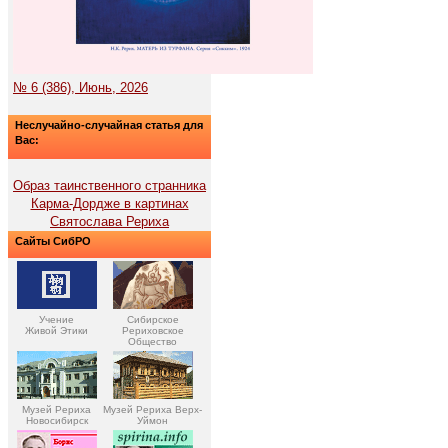
№ 6 (386), Июнь, 2026
Неслучайно-случайная статья для
Вас:
Образ таинственного странника
Карма-Дордже в картинах
Святослава Рериха
Сайты СибРО
Учение
Сибирское
Живой Этики
Рериховское
Общество
Музей Рериха
Музей Рериха Верх-
Новосибирск
Уймон