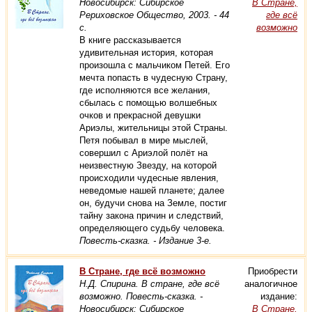
Новосибирск: Сибирское
В Стране,
Рериховское Общество, 2003. - 44
где всё
с.
возможно
В книге рассказывается
удивительная история, которая
произошла с мальчиком Петей. Его
мечта попасть в чудесную Страну,
где исполняются все желания,
сбылась с помощью волшебных
очков и прекрасной девушки
Ариэлы, жительницы этой Страны.
Петя побывал в мире мыслей,
совершил с Ариэлой полёт на
неизвестную Звезду, на которой
происходили чудесные явления,
неведомые нашей планете; далее
он, будучи снова на Земле, постиг
тайну закона причин и следствий,
определяющего судьбу человека.
Повесть-сказка. - Издание 3-е.
В Стране, где всё возможно
Приобрести
Н.Д. Спирина. В стране, где всё
аналогичное
возможно. Повесть-сказка. -
издание:
Новосибирск: Сибирское
В Стране,