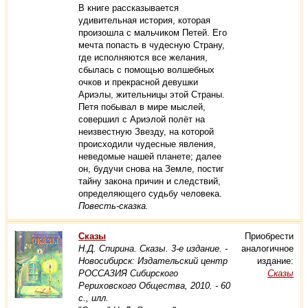
В книге рассказывается
удивительная история, которая
произошла с мальчиком Петей. Его
мечта попасть в чудесную Страну,
где исполняются все желания,
сбылась с помощью волшебных
очков и прекрасной девушки
Ариэлы, жительницы этой Страны.
Петя побывал в мире мыслей,
совершил с Ариэлой полёт на
неизвестную Звезду, на которой
происходили чудесные явления,
неведомые нашей планете; далее
он, будучи снова на Земле, постиг
тайну закона причин и следствий,
определяющего судьбу человека.
Повесть-сказка.
Сказы
Приобрести
Н.Д. Спирина. Сказы. 3-е издание. -
аналогичное
Новосибирск: Издательский центр
издание:
РОССАЗИЯ Сибирского
Сказы
Рериховского Общества, 2010. - 60
с., илл.