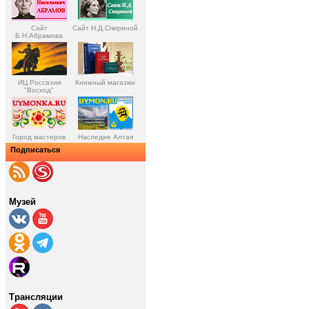
Сайт
Сайт Н.Д.Спириной
Б.Н.Абрамова
ИЦ Россазия
Книжный магазин
"Восход"
Город мастеров
Наследие Алтая
Подписаться
Музей
Трансляции