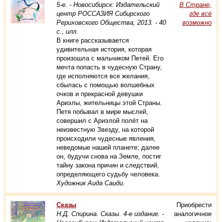
5-е. - Новосибирск: Издательский
В Стране,
центр РОССАЗИЯ Сибирского
где всё
Рериховского Общества, 2013. - 40
возможно
с., илл.
В книге рассказывается
удивительная история, которая
произошла с мальчиком Петей. Его
мечта попасть в чудесную Страну,
где исполняются все желания,
сбылась с помощью волшебных
очков и прекрасной девушки
Ариэлы, жительницы этой Страны.
Петя побывал в мире мыслей,
совершил с Ариэлой полёт на
неизвестную Звезду, на которой
происходили чудесные явления,
неведомые нашей планете; далее
он, будучи снова на Земле, постиг
тайну закона причин и следствий,
определяющего судьбу человека.
Художник Аида Саиди.
Сказы
Приобрести
Н.Д. Спирина. Сказы. 4-е издание. -
аналогичное