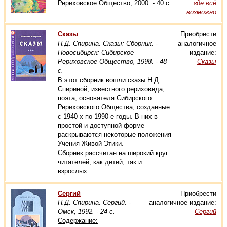
Рериховское Общество, 2000. - 40 с.
где всё
возможно
Сказы
Приобрести
Н.Д. Спирина. Сказы: Сборник. -
аналогичное
Новосибирск: Сибирское
издание:
Рериховское Общество, 1998. - 48
Сказы
с.
В этот сборник вошли сказы Н.Д.
Спириной, известного рериховеда,
поэта, основателя Сибирского
Рериховского Общества, созданные
с 1940-х по 1990-е годы. В них в
простой и доступной форме
раскрываются некоторые положения
Учения Живой Этики.
Сборник рассчитан на широкий круг
читателей, как детей, так и
взрослых.
Сергий
Приобрести
Н.Д. Спирина. Сергий. -
аналогичное издание:
Омск, 1992. - 24 с.
Сергий
Содержание: