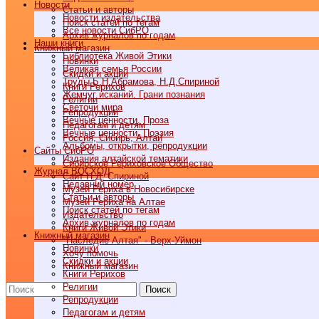
Новости
Статьи и авторы
Новости издательства
Поиск статей по тегам
Все новости СибРО
Архив журналов по годам
Наши книги
Книжный магазин
Библиотека Живой Этики
Новинки
Великая семья России
Скидки и акции
Труды Б.Н.Абрамова, Н.Д.Спириной
Книги Рерихов
Жемчуг исканий. Грани познания
Религии
Светочи мира
Репродукции
Вечные ценности. Проза
Педагогам и детям
Вечные ценности. Поэзия
Россия, Сибирь, Алтай
Альбомы, открытки, репродукции
Cайты СибРО
Издания алтайской тематики
Сибирское Рериховское Общество
Журнал ВОСХОД
Сайт Н.Д. Спириной
Недавний номер
Музей Рериха в Новосибирске
Статьи и авторы
Музей Рериха на Алтае
Поиск статей по тегам
Издательство
Архив журналов по годам
Книги Живой Этики
Книжный магазин
"Наследие Алтая" - Верх-Уймон
Новинки
Хочу помочь
Скидки и акции
Книжный магазин
Книги Рерихов
Религии
Поиск
Репродукции
Педагогам и детям