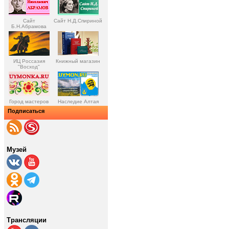
Сайт
Сайт Н.Д.Спириной
Б.Н.Абрамова
ИЦ Россазия
Книжный магазин
"Восход"
Город мастеров
Наследие Алтая
Подписаться
Музей
Трансляции