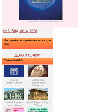
№ 6 (386), Июнь, 2026
Неслучайно-случайная статья для
Вас:
ДЕЛО И ОБЛИК*
Сайты СибРО
Учение
Сибирское
Живой Этики
Рериховское
Общество
Музей Рериха
Музей Рериха Верх-
Новосибирск
Уймон