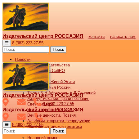
Издательский центр РОССАЗИЯ
контакты
написать нам
8 (383) 223-27-55
Поиск
Новости
Новости издательства
Все новости СибРО
Наши книги
Библиотека Живой Этики
Великая семья России
Труды Б.Н.Абрамова, Н.Д.Спириной
Издательский центр РОССАЗИЯ
Жемчуг исканий. Грани познания
8 (383) 223-27-55
Светочи мира
Издательский центр РОССАЗИЯ
Вечные ценности. Проза
Вечные ценности. Поэзия
Альбомы, открытки, репродукции
8 (383) 223-27-55
Издания алтайской тематики
Поиск
Журнал ВОСХОД
Недавний номер