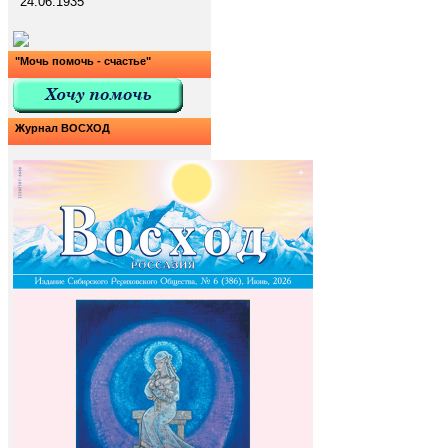
24.06.1935
"Мочь помочь - счастье"
Журнал ВОСХОД