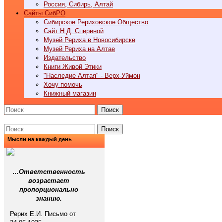
Россия, Сибирь, Алтай
Cайты СибРО
Сибирское Рериховское Общество
Сайт Н.Д. Спириной
Музей Рериха в Новосибирске
Музей Рериха на Алтае
Издательство
Книги Живой Этики
"Наследие Алтая" - Верх-Уймон
Хочу помочь
Книжный магазин
Поиск
Поиск
Мысли на каждый день
…Ответственность
возрастает
пропорционально
знанию.
Рерих Е.И. Письмо от