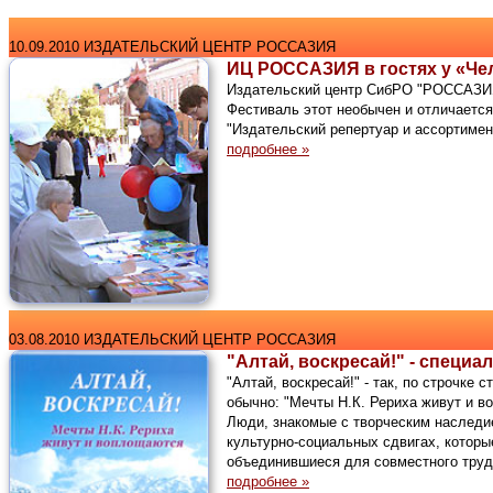
10.09.2010 ИЗДАТЕЛЬСКИЙ ЦЕНТР РОССАЗИЯ
ИЦ РОССАЗИЯ в гостях у «Че
Издательский центр СибРО "РОССАЗИЯ"
Фестиваль этот необычен и отличается
"Издательский репертуар и ассортимен
подробнее »
03.08.2010 ИЗДАТЕЛЬСКИЙ ЦЕНТР РОССАЗИЯ
"Алтай, воскресай!" - спец
"Алтай, воскресай!" - так, по строчк
обычно: "Мечты Н.К. Рериха живут и в
Люди, знакомые с творческим наследие
культурно-социальных сдвигах, которы
объединившиеся для совместного труда
подробнее »