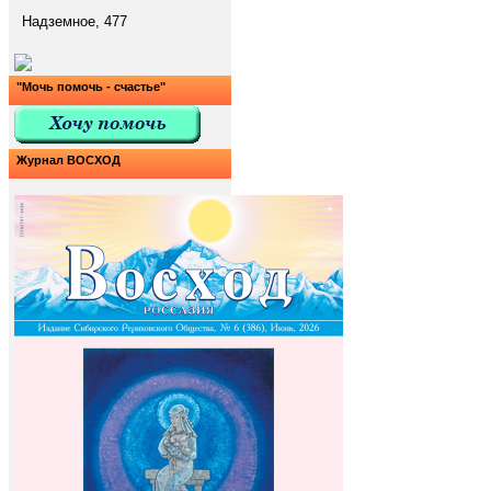
Надземное, 477
"Мочь помочь - счастье"
Журнал ВОСХОД