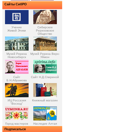
Сайты СибРО
Учение
Сибирское
Живой Этики
Рериховское
Общество
Музей Рериха
Музей Рериха Верх-
Новосибирск
Уймон
Сайт
Сайт Н.Д.Спириной
Б.Н.Абрамова
ИЦ Россазия
Книжный магазин
"Восход"
Город мастеров
Наследие Алтая
Подписаться