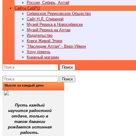
Россия, Сибирь, Алтай
Cайты СибРО
Сибирское Рериховское Общество
Сайт Н.Д. Спириной
Музей Рериха в Новосибирске
Музей Рериха на Алтае
Издательство
Книги Живой Этики
"Наследие Алтая" - Верх-Уймон
Хочу помочь
Книжный магазин
Поиск
Поиск
Мысли на каждый день
Пусть каждый
научится радостной
отдаче, только в
таком давании
рождается истинная
радость.