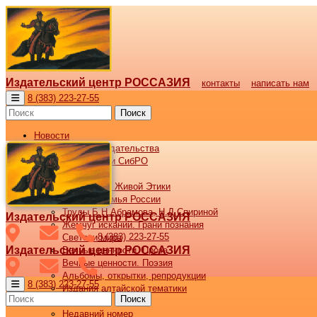
Издательский центр РОССАЗИЯ
контакты
написать нам
8 (383) 223-27-55
Поиск
Новости
Новости издательства
Все новости СибРО
Наши книги
Библиотека Живой Этики
Великая семья России
Труды Б.Н.Абрамова, Н.Д.Спириной
Издательский центр РОССАЗИЯ
Жемчуг исканий. Грани познания
8 (383) 223-27-55
Светочи мира
Издательский центр РОССАЗИЯ
Вечные ценности. Проза
Вечные ценности. Поэзия
Альбомы, открытки, репродукции
8 (383) 223-27-55
Издания алтайской тематики
Поиск
Журнал ВОСХОД
Недавний номер