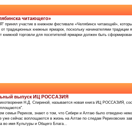
лябинска читающего»
 принял участие в книжном фестивале «Челябинск читающий», который
 от традиционных книжных ярмарок, поскольку начинателями традиции я
т книжной торговли для посетителей ярмарки должен быть сформирован 
иальный выпуск ИЦ РОССАЗИЯ
е стихотворения Н.Д. Спириной, называется новая книга ИЦ РОССАЗИЯ, со
оплощаются".
м семьи Рерихов, знают о том, что Сибири и Алтаю было отведено немало
е уже сейчас воплощаются в жизнь на Алтае по следам Рериховских зав
 во имя Культуры и Общего Блага...