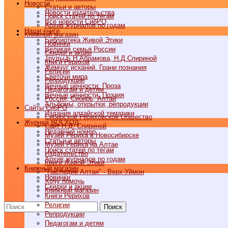
Новости
Статьи и авторы
Новости издательства
Поиск статей по тегам
Все новости СибРО
Архив журналов по годам
Наши книги
Книжный магазин
Библиотека Живой Этики
Новинки
Великая семья России
Скидки и акции
Труды Б.Н.Абрамова, Н.Д.Спириной
Книги Рерихов
Жемчуг исканий. Грани познания
Религии
Светочи мира
Репродукции
Вечные ценности. Проза
Педагогам и детям
Вечные ценности. Поэзия
Россия, Сибирь, Алтай
Альбомы, открытки, репродукции
Cайты СибРО
Издания алтайской тематики
Сибирское Рериховское Общество
Журнал ВОСХОД
Сайт Н.Д. Спириной
Недавний номер
Музей Рериха в Новосибирске
Статьи и авторы
Музей Рериха на Алтае
Поиск статей по тегам
Издательство
Архив журналов по годам
Книги Живой Этики
Книжный магазин
"Наследие Алтая" - Верх-Уймон
Новинки
Хочу помочь
Скидки и акции
Книжный магазин
Книги Рерихов
Религии
Поиск
Репродукции
Педагогам и детям