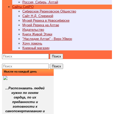
Россия, Сибирь, Алтай
Cайты СибРО
Сибирское Рериховское Общество
Сайт Н.Д. Спириной
Музей Рериха в Новосибирске
Музей Рериха на Алтае
Издательство
Книги Живой Этики
"Наследие Алтая" - Верх-Уймон
Хочу помочь
Книжный магазин
Поиск
Поиск
Мысли на каждый день
...Распознавать людей
нужно по огням
сердца, по их
преданности и
готовности к
самопожертвованию и