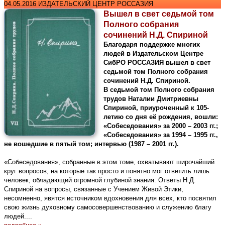
04.05.2016 ИЗДАТЕЛЬСКИЙ ЦЕНТР РОССАЗИЯ
Вышел в свет седьмой том
Полного собрания
сочинений Н.Д. Спириной
Благодаря поддержке многих
людей в Издательском Центре
СибРО РОССАЗИЯ вышел в свет
седьмой том Полного собрания
сочинений Н.Д. Спириной.
В седьмой том Полного собрания
трудов Наталии Дмитриевны
Спириной, приуроченный к 105­-
летию со дня её рождения, вошли:
«Собеседования» за 2000 – 2003 гг.;
«Собеседования» за 1994 – 1995 гг.,
не вошедшие в пятый том; интервью (1987 – 2001 гг.).
«Собеседования», собранные в этом томе, охватывают широчайший
круг вопросов, на которые так просто и понятно мог ответить лишь
человек, обладающий огромной глубиной знания. Ответы Н.Д.
Спириной на вопросы, связанные с Учением Живой Этики,
несомненно, явятся источником вдохновения для всех, кто посвятил
свою жизнь духовному самосовершенствованию и служению благу
людей....