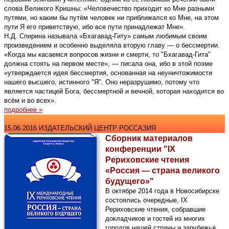
слова Великого Кришны: «Человечество приходит ко Мне разными
путями, но каким бы путём человек ни приближался ко Мне, на этом
пути Я его приветствую, ибо все пути принадлежат Мне».
Н.Д. Спирина называла «Бхагавад-Гиту» самым любимым своим
произведением и особенно выделяла вторую главу — о бессмертии.
«Когда мы касаемся вопросов жизни и смерти, то "Бхагавад-Гита"
должна стоять на первом месте», — писала она, ибо в этой поэме
«утверждается идея бессмертия, основанная на неуничтожимости
нашего высшего, истинного "Я". Оно неразрушимо, потому что
является частицей Бога, бессмертной и вечной, которая находится во
всём и во всех».
подробнее »
15.06.2016 ИЗДАТЕЛЬСКИЙ ЦЕНТР РОССАЗИЯ
Сборник материалов
конференции "IX
Рериховские чтения
«Россия — страна великого
будущего»"
В октябре 2014 года в Новосибирске
состоялись очередные, IX
Рериховские чтения, собравшие
докладчиков и гостей из многих
городов нашей страны и зарубежья.