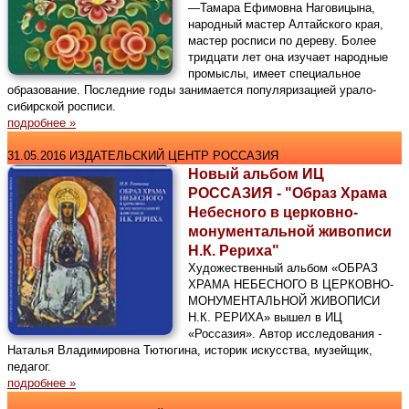
—Тамара Ефимовна Наговицына,
народный мастер Алтайского края,
мастер росписи по дереву. Более
тридцати лет она изучает народные
промыслы, имеет специальное
образование. Последние годы занимается популяризацией урало-
сибирской росписи.
подробнее »
31.05.2016 ИЗДАТЕЛЬСКИЙ ЦЕНТР РОССАЗИЯ
Новый альбом ИЦ
РОССАЗИЯ - "Образ Храма
Небесного в церковно-
монументальной живописи
Н.К. Рериха"
Художественный альбом «ОБРАЗ
ХРАМА НЕБЕСНОГО В ЦЕРКОВНО-
МОНУМЕНТАЛЬНОЙ ЖИВОПИСИ
Н.К. РЕРИХА» вышел в ИЦ
«Россазия». Автор исследования -
Наталья Владимировна Тютюгина, историк искусства, музейщик,
педагог.
подробнее »