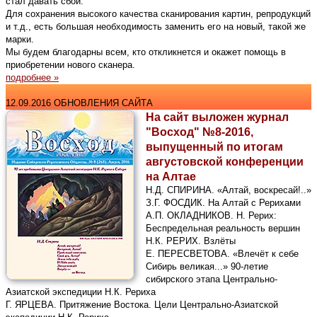
стал давать сбои.
Для сохранения высокого качества сканирования картин, репродукций
и т.д., есть большая необходимость заменить его на новый, такой же
марки.
Мы будем благодарны всем, кто откликнется и окажет помощь в
приобретении нового сканера.
подробнее »
12.09.2016 ОБНОВЛЕНИЯ САЙТА
На сайт выложен журнал
"Восход" №8-2016,
выпущенный по итогам
августовской конференции
на Алтае
Н.Д. СПИРИНА. «Алтай, воскресай!..»
З.Г. ФОСДИК. На Алтай с Рерихами
А.П. ОКЛАДНИКОВ. Н. Рерих:
Беспредельная реальность вершин
Н.К. РЕРИХ. Взлёты
Е. ПЕРЕСВЕТОВА. «Влечёт к себе
Сибирь великая...» 90-летие
сибирского этапа Центрально-
Азиатской экспедиции Н.К. Рериха
Г. ЯРЦЕВА. Притяжение Востока. Цели Центрально-Азиатской