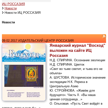
ИЦ РОССАЗИЯ
Новости
Новости ИЦ РОССАЗИЯ
Новости
09.02.2017 ИЗДАТЕЛЬСКИЙ ЦЕНТР РОССАЗИЯ
Январский журнал "Восход"
выложен на сайте ИЦ
Россазия
Н.Д. СПИРИНА. Осознание эволюции
Н.Д. СПИРИНА. Цветок
«Свет во тьме светит, и тьма его не
объяла»
А. ШУСТОВА. Историческое значение
экспедиции Н.К. Рериха в
Центральную Азию
Ю. СТРОЙНОВА. «Живём для
будущего». Часть II. «Вы наша
ценная сотрудница...»
О. Ольховая. «Пусть Свет войдёт в
сердца, дела и судьбы...»