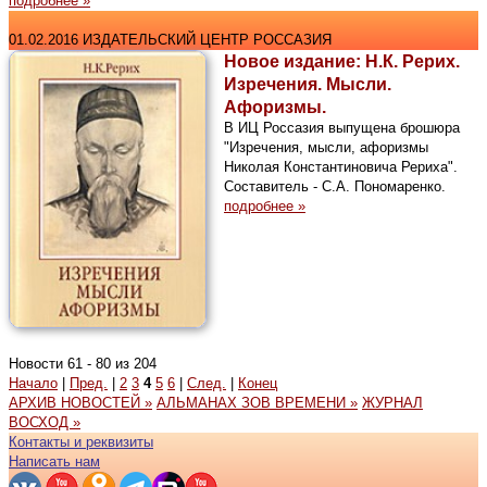
подробнее »
01.02.2016 ИЗДАТЕЛЬСКИЙ ЦЕНТР РОССАЗИЯ
Новое издание: Н.К. Рерих.
Изречения. Мысли.
Афоризмы.
В ИЦ Россазия выпущена брошюра
"Изречения, мысли, афоризмы
Николая Константиновича Рериха".
Составитель - С.А. Пономаренко.
подробнее »
Новости 61 - 80 из 204
Начало
|
Пред.
|
2
3
4
5
6
|
След.
|
Конец
АРХИВ НОВОСТЕЙ »
АЛЬМАНАХ ЗОВ ВРЕМЕНИ »
ЖУРНАЛ
ВОСХОД »
Контакты и реквизиты
Написать нам