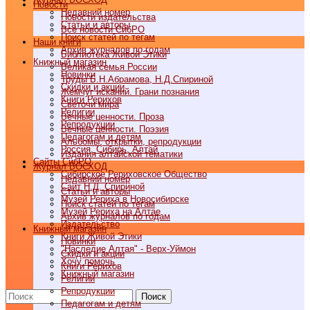
Новости
Недавний номер
Новости издательства
Статьи и авторы
Все новости СибРО
Поиск статей по тегам
Наши книги
Архив журналов по годам
Библиотека Живой Этики
Книжный магазин
Великая семья России
Новинки
Труды Б.Н.Абрамова, Н.Д.Спириной
Скидки и акции
Жемчуг исканий. Грани познания
Книги Рерихов
Светочи мира
Религии
Вечные ценности. Проза
Репродукции
Вечные ценности. Поэзия
Педагогам и детям
Альбомы, открытки, репродукции
Россия, Сибирь, Алтай
Издания алтайской тематики
Cайты СибРО
Журнал ВОСХОД
Сибирское Рериховское Общество
Недавний номер
Сайт Н.Д. Спириной
Статьи и авторы
Музей Рериха в Новосибирске
Поиск статей по тегам
Музей Рериха на Алтае
Архив журналов по годам
Издательство
Книжный магазин
Книги Живой Этики
Новинки
"Наследие Алтая" - Верх-Уймон
Скидки и акции
Хочу помочь
Книги Рерихов
Книжный магазин
Религии
Репродукции
Поиск
Педагогам и детям