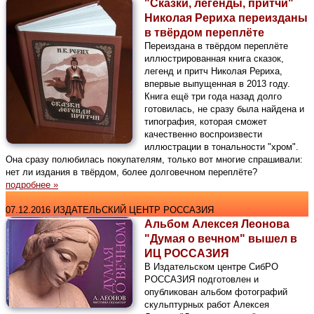
"Сказки, легенды, притчи"
Николая Рериха переизданы
в твёрдом переплёте
Переиздана в твёрдом переплёте
иллюстрированная книга сказок,
легенд и притч Николая Рериха,
впервые выпущенная в 2013 году.
Книга ещё три года назад долго
готовилась , не сразу была найдена и
типография, которая сможет
качественно воспроизвести
иллюстрации в тональности "хром".
Она сразу полюбилась покупателям, только вот многие спрашивали:
нет ли издания в твёрдом, более долговечном переплёте?
подробнее »
07.12.2016 ИЗДАТЕЛЬСКИЙ ЦЕНТР РОССАЗИЯ
Альбом Алексея Леонова
"Думая о вечном" вышел в
ИЦ РОССАЗИЯ
В Издательском центре СибРО
РОССАЗИЯ подготовлен и
опубликован альбом фотографий
скульптурных работ Алексея