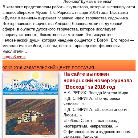
Леонова"Думая о вечном".
В каталоге представлены работы скульптора, которые экспонируются
в новосибирском Музее Н.К. Рериха с января 2014 года. Выставка
«Думая о вечном» выражает главную идею творчества художника.
Вектор поисков творчества Алексея Леонова лежит в духовной
сфере, в области духовного творчества, которое исследует
сверхчувственные, божественные материи. Это искусство
человеческой души, которая наедине общается с Богом. Его герои —
мифологичекие боги, ангелы, святые, праведники, философы,
мыслители...
подробнее »
07.12.2016 ИЗДАТЕЛЬСКИЙ ЦЕНТР РОССАЗИЯ
На сайте выложен
ноябрьский номер журнала
"Восход" за 2016 год
Н.К. РЕРИХ. Звезда Матери Мира
Н.Д. СПИРИНА. «Но человека
человек...»
Н.Д. СПИРИНА. «Высокая энергия
Любви...»
«Победа Света — как восход —
неотвратима, непреложна...»
О философском и художественном
наследии Рерихов