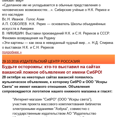
обновит мир»
«Сделанное им не укладывается в обычные представления о
человеческих возможностях...». Сибирские учёные о Н.К. Рерихе и
его наследии
Вс.Н. Иванов . Голос Азии
А.П. СОБОЛЕВ. Н.К. Рерих — основатель Школы объединённых
искусств в Америке
В. НИКИШИН. Выставки произведений Н.К. и С.Н. Рерихов в СССР.
Феномен возвращения на Родину
«Эти картины — как окна в невиданный чудный мир...». Н.Д. Спирина
о выставках Н.К. и С.Н. Рерихов
подробнее »
29.10.2016 ИЗДАТЕЛЬСКИЙ ЦЕНТР РОССАЗИЯ
Будьте осторожны: кто-то выставил на сайтах
вакансий ложное объявление от имени СибРО!
28 октября на некоторых сайтах вакансий появилось
жульническое объявление, к которому СибРО и ООО "Искры
Света" не имеют никакого отношения. Объявления
сопровождаются логотипом нашего книжного магазина и гласят:
"Интернет-магазин "СибРО" (ООО "Искры света"),
участник проекта массового комплектования библиотек
электронными изданиями "Азбука", совместно с
государственным издательством АО "Издательство