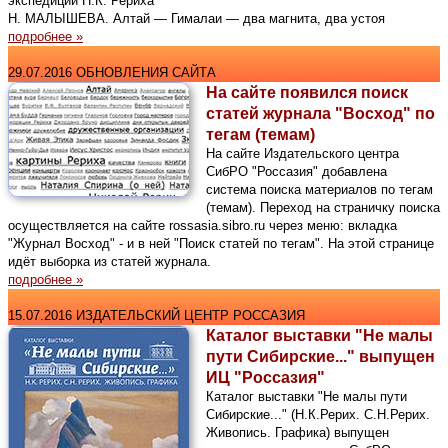
экспедиции Н.К. Рериха
Н. МАЛЫШЕВА. Алтай — Гималаи — два магнита, два устоя
подробнее »
29.07.2016 ОБНОВЛЕНИЯ САЙТА
На сайте появился поиск
статей журнала "Восход" по
тегам (темам)
На сайте Издательского центра
СибРО "Россазия" добавлена
система поиска материалов по тегам
(темам). Переход на страничку поиска
осуществляется на сайте rossasia.sibro.ru через меню: вкладка
"Журнал Восход" - и в ней "Поиск статей по тегам". На этой странице
идёт выборка из статей журнала.
подробнее »
15.07.2016 ИЗДАТЕЛЬСКИЙ ЦЕНТР РОССАЗИЯ
Каталог выставки "Не малы
пути Сибирские..." выпущен
ИЦ "Россазия"
Каталог выставки "Не малы пути
Сибирские..." (Н.К.Рерих. С.Н.Рерих.
Живопись. Графика) выпущен