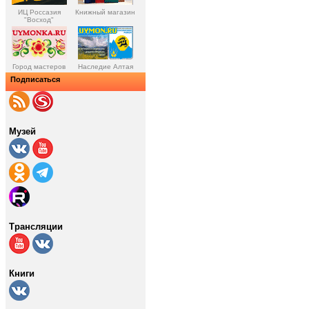
ИЦ Россазия
Книжный магазин
"Восход"
Город мастеров
Наследие Алтая
Подписаться
Музей
Трансляции
Книги