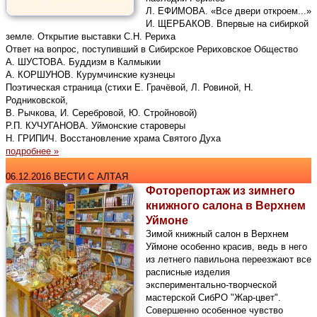
Л. ЕФИМОВА. «Все двери откроем...»
И. ЩЕРБАКОВ. Впервые на сибиркой
земле. Открытие выставки С.Н. Рериха
Ответ на вопрос, поступивший в Сибирское Рериховское Общество
А. ШУСТОВА. Буддизм в Калмыкии
А. КОРШУНОВ. Курумчинские кузнецы
Поэтическая страница (стихи Е. Грачёвой, Л. Ровиной, Н.
Родниковской,
В. Рычкова, И. Серебровой, Ю. Стройновой)
Р.П. КУЧУГАНОВА. Уймонские староверы
Н. ГРИПИЧ. Восстановление храма Святого Духа
подробнее »
06.12.2016 ВЕСТИ С АЛТАЯ
Фоторепортаж из зимнего
книжного салона в Верхнем
Уймоне
Зимой книжный салон в Верхнем
Уймоне особенно красив, ведь в него
из летнего павильона переезжают все
расписные изделия
экспериментально-творческой
мастерской СибРО "Жар-цвет".
Совершенно особенное чувство