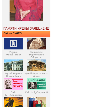
ПАМЯТИ ИРЕНЫ ЗАЛЕЦКЕНЕ
Сайты СибРО
Учение
Сибирское
Живой Этики
Рериховское
Общество
Музей Рериха
Музей Рериха Верх-
Новосибирск
Уймон
Сайт
Сайт Н.Д.Спириной
Б.Н.Абрамова