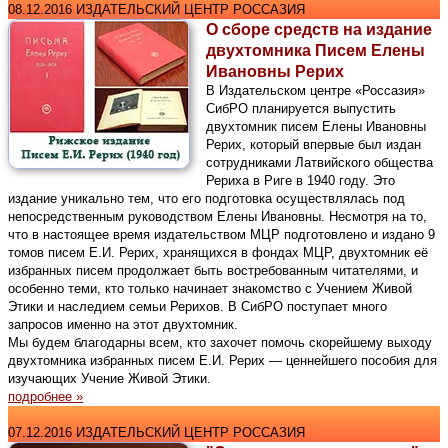
08.12.2016 ИЗДАТЕЛЬСКИЙ ЦЕНТР РОССАЗИЯ
О сборе средств на издание
двухтомника Писем Елены
Ивановны Рерих
В Издательском центре «Россазия»
СибРО планируется выпустить
двухтомник писем Елены Ивановны
Рерих, который впервые был издан
сотрудниками Латвийского общества
Рериха в Риге в 1940 году. Это
издание уникально тем, что его подготовка осуществлялась под
непосредственным руководством Елены Ивановны. Несмотря на то,
что в настоящее время издательством МЦР подготовлено и издано 9
томов писем Е.И. Рерих, хранящихся в фондах МЦР, двухтомник её
избранных писем продолжает быть востребованным читателями, и
особенно теми, кто только начинает знакомство с Учением Живой
Этики и наследием семьи Рерихов. В СибРО поступает много
запросов именно на этот двухтомник.
Мы будем благодарны всем, кто захочет помочь скорейшему выходу
двухтомника избранных писем Е.И. Рерих — ценнейшего пособия для
изучающих Учение Живой Этики.
подробнее »
07.12.2016 ИЗДАТЕЛЬСКИЙ ЦЕНТР РОССАЗИЯ