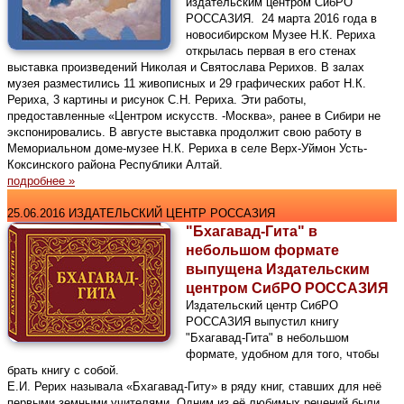
издательским центром СибРО
РОССАЗИЯ. 24 марта 2016 года в
новосибирском Музее Н.К. Рериха
открылась первая в его стенах
выставка произведений Николая и Святослава Рерихов. В залах
музея разместились 11 живописных и 29 графических работ Н.К.
Рериха, 3 картины и рисунок С.Н. Рериха. Эти работы,
предоставленные «Центром искусств. ‑Москва», ранее в Сибири не
экспонировались. В августе выставка продолжит свою работу в
Мемориальном доме-музее Н.К. Рериха в селе Верх-Уймон Усть-
Коксинского района Республики Алтай.
подробнее »
25.06.2016 ИЗДАТЕЛЬСКИЙ ЦЕНТР РОССАЗИЯ
"Бхагавад-Гита" в
небольшом формате
выпущена Издательским
центром СибРО РОССАЗИЯ
Издательский центр СибРО
РОССАЗИЯ выпустил книгу
"Бхагавад-Гита" в небольшом
формате, удобном для того, чтобы
брать книгу с собой.
Е.И. Рерих называла «Бхагавад-Гиту» в ряду книг, ставших для неё
первыми земными учителями. Одним из её любимых речений были