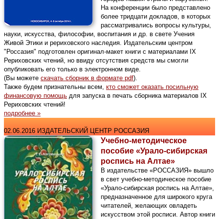
На конференции было представлено
более тридцати докладов, в которых
рассматривались вопросы культуры,
науки, искусства, философии, воспитания и др. в свете Учения
Живой Этики и рериховского наследия. Издательским центром
"Россазия" подготовлен оригинал-макет книги с материалами IX
Рериховских чтений, но ввиду отсутствия средств мы смогли
опубликовать его только в электронном виде.
(Вы можете
скачать сборник в формате pdf
).
Также будем признательны всем,
кто сможет оказать посильную
финансовую помощь
для запуска в печать сборника материалов IX
Рериховских чтений!
подробнее »
02.06.2016 ИЗДАТЕЛЬСКИЙ ЦЕНТР РОССАЗИЯ
Учебно-методическое
пособие «Урало-сибирская
роспись на Алтае»
В издательстве «РОССАЗИЯ» вышло
в свет учебно-методическое пособие
«Урало-сибирская роспись на Алтае»,
предназначенное для широкого круга
читателей, желающих овладеть
искусством этой росписи. Автор книги