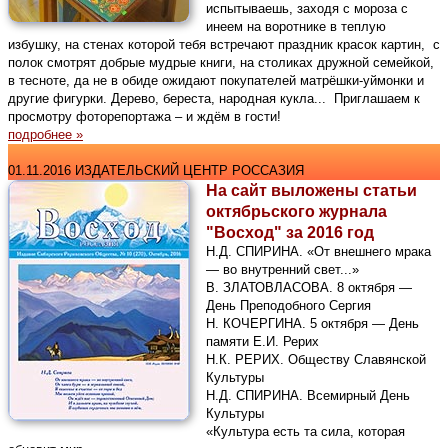
испытываешь, заходя с мороза с
инеем на воротнике в теплую
избушку, на стенах которой тебя встречают праздник красок картин, с
полок смотрят добрые мудрые книги, на столиках дружной семейкой,
в тесноте, да не в обиде ожидают покупателей матрёшки-уймонки и
другие фигурки. Дерево, береста, народная кукла... Приглашаем к
просмотру фоторепортажа – и ждём в гости!
подробнее »
01.11.2016 ИЗДАТЕЛЬСКИЙ ЦЕНТР РОССАЗИЯ
На сайт выложены статьи
октябрьского журнала
"Восход" за 2016 год
Н.Д. СПИРИНА. «От внешнего мрака
— во внутренний свет...»
В. ЗЛАТОВЛАСОВА. 8 октября —
День Преподобного Сергия
Н. КОЧЕРГИНА. 5 октября — День
памяти Е.И. Рерих
Н.К. РЕРИХ. Обществу Славянской
Культуры
Н.Д. СПИРИНА. Всемирный День
Культуры
«Культура есть та сила, которая