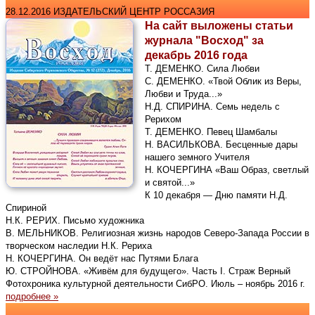
28.12.2016 ИЗДАТЕЛЬСКИЙ ЦЕНТР РОССАЗИЯ
На сайт выложены статьи
журнала "Восход" за
декабрь 2016 года
Т. ДЕМЕНКО. Сила Любви
С. ДЕМЕНКО. «Твой Облик из Веры,
Любви и Труда...»
Н.Д. СПИРИНА. Семь недель с
Рерихом
Т. ДЕМЕНКО. Певец Шамбалы
Н. ВАСИЛЬКОВА. Бесценные дары
нашего земного Учителя
Н. КОЧЕРГИНА «Ваш Образ, светлый
и святой...»
К 10 декабря — Дню памяти Н.Д.
Спириной
Н.К. РЕРИХ. Письмо художника
В. МЕЛЬНИКОВ. Религиозная жизнь народов Северо-Запада России в
творческом наследии Н.К. Рериха
Н. КОЧЕРГИНА. Он ведёт нас Путями Блага
Ю. СТРОЙНОВА. «Живём для будущего». Часть I. Страж Верный
Фотохроника культурной деятельности СибРО. Июль – ноябрь 2016 г.
подробнее »